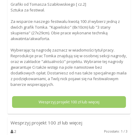
Grafiki od Tomasza Szabłowskiego [ cz.2]
Sztuka za festiwal.
Za wsparcie naszego festiwalu kwotą 100 zł wybierz jedną z
dwóch grafik Tomka. "Kąpielisko" (8x10cm) lub "3 stany
skupienia" (27x29cm). Obie prace wykonane techniką
akwatinta/akwaforta.
Wybierając tą nagrodę zaznacz w wiadomości tytuł pracy.
Reprodukcje prac Tomka znajdują się w osobnej sekcji nagrody,
oraz w zakładce "aktualności" projektu. Wybranie tej nagrody
gwarantuje Ci także wstęp na pole namiotowe bez
dodatkowych opłat. Dostaniesz od nas także specjalnego maila
z podziękowaniami, a Twój nick pojawi się na festiwalowym
banerze wspierających.
Wesprzyj projekt
100
zł lub więcej
Wesprzyj projekt
100
zł lub więcej
2
Pozostało: 1 / 3