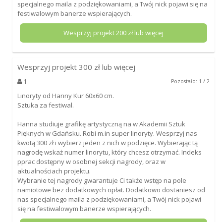
specjalnego maila z podziękowaniami, a Twój nick pojawi się na
festiwalowym banerze wspierających.
Wesprzyj projekt
200
zł lub więcej
Wesprzyj projekt
300
zł lub więcej
1
Pozostało: 1 / 2
Linoryty od Hanny Kur 60x60 cm.
Sztuka za festiwal.
Hanna studiuje grafikę artystyczną na w Akademii Sztuk
Pięknych w Gdańsku. Robi m.in super linoryty. Wesprzyj nas
kwotą 300 zł i wybierz jeden z nich w podzięce. Wybierając tą
nagrodę wskaż numer linorytu, który chcesz otrzymać. Indeks
pprac dostępny w osobnej sekcji nagrody, oraz w
aktualnościach projektu.
Wybranie tej nagrody gwarantuje Ci także wstęp na pole
namiotowe bez dodatkowych opłat. Dodatkowo dostaniesz od
nas specjalnego maila z podziękowaniami, a Twój nick pojawi
się na festiwalowym banerze wspierających.