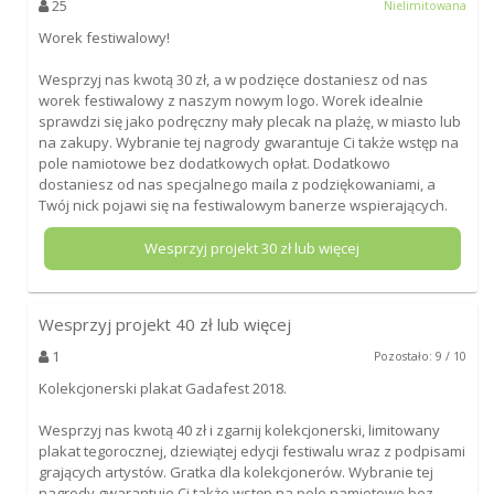
25
Nielimitowana
Worek festiwalowy!
Wesprzyj nas kwotą 30 zł, a w podzięce dostaniesz od nas
worek festiwalowy z naszym nowym logo. Worek idealnie
sprawdzi się jako podręczny mały plecak na plażę, w miasto lub
na zakupy. Wybranie tej nagrody gwarantuje Ci także wstęp na
pole namiotowe bez dodatkowych opłat. Dodatkowo
dostaniesz od nas specjalnego maila z podziękowaniami, a
Twój nick pojawi się na festiwalowym banerze wspierających.
Wesprzyj projekt
30
zł lub więcej
Wesprzyj projekt
40
zł lub więcej
1
Pozostało: 9 / 10
Kolekcjonerski plakat Gadafest 2018.
Wesprzyj nas kwotą 40 zł i zgarnij kolekcjonerski, limitowany
plakat tegorocznej, dziewiątej edycji festiwalu wraz z podpisami
grających artystów. Gratka dla kolekcjonerów. Wybranie tej
nagrody gwarantuje Ci także wstęp na pole namiotowe bez