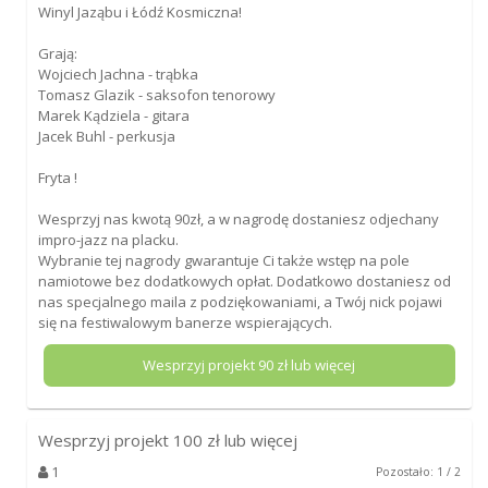
Winyl Jaząbu i Łódź Kosmiczna!
Grają:
Wojciech Jachna - trąbka
Tomasz Glazik - saksofon tenorowy
Marek Kądziela - gitara
Jacek Buhl - perkusja
Fryta !
Wesprzyj nas kwotą 90zł, a w nagrodę dostaniesz odjechany
impro-jazz na placku.
Wybranie tej nagrody gwarantuje Ci także wstęp na pole
namiotowe bez dodatkowych opłat. Dodatkowo dostaniesz od
nas specjalnego maila z podziękowaniami, a Twój nick pojawi
się na festiwalowym banerze wspierających.
Wesprzyj projekt
90
zł lub więcej
Wesprzyj projekt
100
zł lub więcej
1
Pozostało: 1 / 2