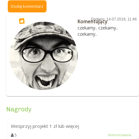
Dodaj komentarz
Dodano: 14.07.2018, 11:46
Komentujący
czekamy.. czekamy..
czekamy..
Nagrody
Wesprzyj projekt
1
zł lub więcej
5
Nielimitowana