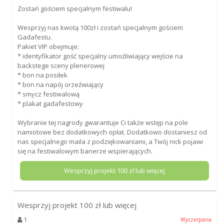
Zostań gościem specjalnym festiwalu!
Wesprzyj nas kwotą 100zł i zostań specjalnym gościem
Gadafestu.
Pakiet VIP obejmuje:
* identyfikator gość specjalny umożliwiający wejście na
backstege sceny plenerowej
* bon na posiłek
* bon na napój orzeźwiający
* smycz festiwalową
* plakat gadafestowy
Wybranie tej nagrody gwarantuje Ci także wstęp na pole
namiotowe bez dodatkowych opłat. Dodatkowo dostaniesz od
nas specjalnego maila z podziękowaniami, a Twój nick pojawi
się na festiwalowym banerze wspierających.
Wesprzyj projekt
100
zł lub więcej
Wesprzyj projekt
100
zł lub więcej
1
Wyczerpana