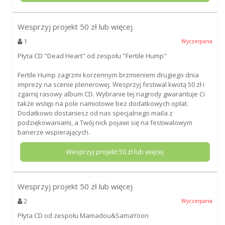
Wesprzyj projekt
50
zł lub więcej
1
Wyczerpana
Płyta CD "Dead Heart" od zespołu "Fertile Hump"
Fertile Hump zagrzmi korzennym brzmieniem drugiego dnia
imprezy na scenie plenerowej. Wesprzyj festiwal kwotą 50 zł i
zgarnij rasowy album CD. Wybranie tej nagrody gwarantuje Ci
także wstęp na pole namiotowe bez dodatkowych opłat.
Dodatkowo dostaniesz od nas specjalnego maila z
podziękowaniami, a Twój nick pojawi się na festiwalowym
banerze wspierających.
Wesprzyj projekt
50
zł lub więcej
Wesprzyj projekt
50
zł lub więcej
2
Wyczerpana
Płyta CD od zespołu Mamadou&SamaYoon