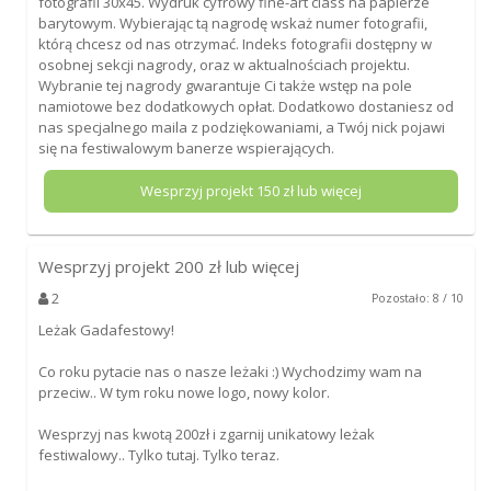
fotografii 30x45. Wydruk cyfrowy fine-art class na papierze
barytowym. Wybierając tą nagrodę wskaż numer fotografii,
którą chcesz od nas otrzymać. Indeks fotografii dostępny w
osobnej sekcji nagrody, oraz w aktualnościach projektu.
Wybranie tej nagrody gwarantuje Ci także wstęp na pole
namiotowe bez dodatkowych opłat. Dodatkowo dostaniesz od
nas specjalnego maila z podziękowaniami, a Twój nick pojawi
się na festiwalowym banerze wspierających.
Wesprzyj projekt
150
zł lub więcej
Wesprzyj projekt
200
zł lub więcej
2
Pozostało: 8 / 10
Leżak Gadafestowy!
Co roku pytacie nas o nasze leżaki :) Wychodzimy wam na
przeciw.. W tym roku nowe logo, nowy kolor.
Wesprzyj nas kwotą 200zł i zgarnij unikatowy leżak
festiwalowy.. Tylko tutaj. Tylko teraz.