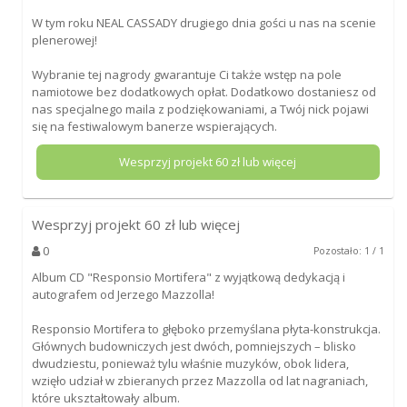
W tym roku NEAL CASSADY drugiego dnia gości u nas na scenie
plenerowej!
Wybranie tej nagrody gwarantuje Ci także wstęp na pole
namiotowe bez dodatkowych opłat. Dodatkowo dostaniesz od
nas specjalnego maila z podziękowaniami, a Twój nick pojawi
się na festiwalowym banerze wspierających.
Wesprzyj projekt
60
zł lub więcej
Wesprzyj projekt
60
zł lub więcej
0
Pozostało: 1 / 1
Album CD "Responsio Mortifera" z wyjątkową dedykacją i
autografem od Jerzego Mazzolla!
Responsio Mortifera to głęboko przemyślana płyta-konstrukcja.
Głównych budowniczych jest dwóch, pomniejszych – blisko
dwudziestu, ponieważ tylu właśnie muzyków, obok lidera,
wzięło udział w zbieranych przez Mazzolla od lat nagraniach,
które ukształtowały album.