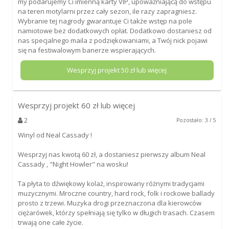
my podarujemy Ci imienną karty VIP, upoważniającą do wstępu
na teren motylarni przez cały sezon, ile razy zapragniesz.
Wybranie tej nagrody gwarantuje Ci także wstęp na pole
namiotowe bez dodatkowych opłat. Dodatkowo dostaniesz od
nas specjalnego maila z podziękowaniami, a Twój nick pojawi
się na festiwalowym banerze wspierających.
Wesprzyj projekt
50
zł lub więcej
Wesprzyj projekt
60
zł lub więcej
2
Pozostało: 3 / 5
Winyl od Neal Cassady !
Wesprzyj nas kwotą 60 zł, a dostaniesz pierwszy album Neal
Cassady , "Night Howler" na wosku!
Ta płyta to dźwiękowy kolaż, inspirowany różnymi tradycjami
muzycznymi. Mroczne country, hard rock, folk i rockowe ballady
prosto z trzewi. Muzyka drogi przeznaczona dla kierowców
ciężarówek, którzy spełniają się tylko w długich trasach. Czasem
trwają one całe życie.