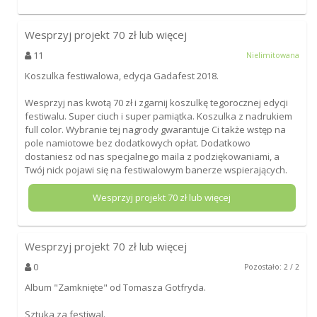
Wesprzyj projekt
70
zł lub więcej
11
Nielimitowana
Koszulka festiwalowa, edycja Gadafest 2018.
Wesprzyj nas kwotą 70 zł i zgarnij koszulkę tegorocznej edycji
festiwalu. Super ciuch i super pamiątka. Koszulka z nadrukiem
full color. Wybranie tej nagrody gwarantuje Ci także wstęp na
pole namiotowe bez dodatkowych opłat. Dodatkowo
dostaniesz od nas specjalnego maila z podziękowaniami, a
Twój nick pojawi się na festiwalowym banerze wspierających.
Wesprzyj projekt
70
zł lub więcej
Wesprzyj projekt
70
zł lub więcej
0
Pozostało: 2 / 2
Album "Zamknięte" od Tomasza Gotfryda.
Sztuka za festiwal.