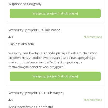
Wsparcie bez nagrody
Wesprzyj projekt
1
zł lub więcej
Wesprzyj projekt
5
zł lub więcej
3
Nielimitowana
Piątka z lokalsem!
Wesprzyj nas kwotą 5 zł i przybij piątkę z lokalsem. Na pewno
się odwdzięczy! Dodatkowo dostaniesz od nas specjalnego
maila z podziękowaniami, a Twój nick pojawi się na
festiwalowym banerze wspierających.
Wesprzyj projekt
5
zł lub więcej
Wesprzyj projekt
15
zł lub więcej
5
Nielimitowana
Wyślij pocztówkę z Gadafestu!