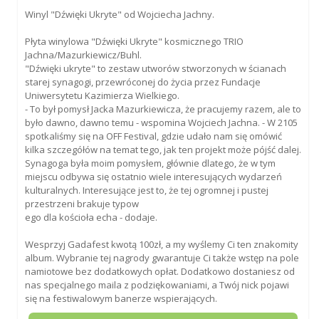
Winyl "Dźwięki Ukryte" od Wojciecha Jachny.
Płyta winylowa "Dźwięki Ukryte" kosmicznego TRIO
Jachna/Mazurkiewicz/Buhl.
"Dźwięki ukryte" to zestaw utworów stworzonych w ścianach
starej synagogi, przewróconej do życia przez Fundacje
Uniwersytetu Kazimierza Wielkiego.
- To był pomysł Jacka Mazurkiewicza, że ​​pracujemy razem, ale to
było dawno, dawno temu - wspomina Wojciech Jachna. - W 2105
spotkaliśmy się na OFF Festival, gdzie udało nam się omówić
kilka szczegółów na temat tego, jak ten projekt może pójść dalej.
Synagoga była moim pomysłem, głównie dlatego, że w tym
miejscu odbywa się ostatnio wiele interesujących wydarzeń
kulturalnych. Interesujące jest to, że tej ogromnej i pustej
przestrzeni brakuje typow
ego dla kościoła echa - dodaje.
Wesprzyj Gadafest kwotą 100zł, a my wyślemy Ci ten znakomity
album. Wybranie tej nagrody gwarantuje Ci także wstęp na pole
namiotowe bez dodatkowych opłat. Dodatkowo dostaniesz od
nas specjalnego maila z podziękowaniami, a Twój nick pojawi
się na festiwalowym banerze wspierających.