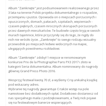
Album "Zamknięte" jest podsumowaniem realizowanego przez
3 lata na terenie Polski projektu dokumentalnego o rozpadzie,
przemijaniu i pustce. Opowiada on o miejscach porzuconych i
opuszczonych, domach, pałacach, szpitalach, więzieniach -
czasem pięknych, czasem mrocznych skorupach porzuconych
przez dawnych mieszkańców. Te budowle często kryją w swoich
murach tajemnice, które przyczyniły się do tego, że nigdy do
nich nie wróciło życie. „Zamknięte” to swego rodzaju wizualny
przewodnik po miejscach ledwie widocznych na mapie,
ulegających powolnemu rozkładowi.
Album "Zamknięte" zdobył 1 miejsce w renomowanym
konkursie Prix de la Photographie Paris PX3 2017 i złoto w
kategorii Seria dokumentalna. Album nominowany do nagrody
głównej Grand Press Photo 2016.
Wesprzyj festiwal kwotą 70 zł, a wyślemy Ci tą unikalną książkę
pod wskazany adres.
Wybranie tej nagrody gwarantuje Ci także wstęp na pole
namiotowe bez dodatkowych opłat. Dodatkowo dostaniesz od
nas specjalnego maila z podziękowaniami, a Twój nick pojawi
się na festiwalowym banerze wspierających.