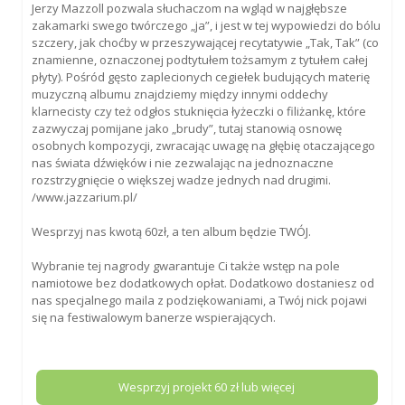
Jerzy Mazzoll pozwala słuchaczom na wgląd w najgłębsze
zakamarki swego twórczego „ja”, i jest w tej wypowiedzi do bólu
szczery, jak choćby w przeszywającej recytatywie „Tak, Tak” (co
znamienne, oznaczonej podtytułem tożsamym z tytułem całej
płyty). Pośród gęsto zaplecionych cegiełek budujących materię
muzyczną albumu znajdziemy między innymi oddechy
klarnecisty czy też odgłos stuknięcia łyżeczki o filiżankę, które
zazwyczaj pomijane jako „brudy”, tutaj stanowią osnowę
osobnych kompozycji, zwracając uwagę na głębię otaczającego
nas świata dźwięków i nie zezwalając na jednoznaczne
rozstrzygnięcie o większej wadze jednych nad drugimi.
/www.jazzarium.pl/
Wesprzyj nas kwotą 60zł, a ten album będzie TWÓJ.
Wybranie tej nagrody gwarantuje Ci także wstęp na pole
namiotowe bez dodatkowych opłat. Dodatkowo dostaniesz od
nas specjalnego maila z podziękowaniami, a Twój nick pojawi
się na festiwalowym banerze wspierających.
Wesprzyj projekt
60
zł lub więcej