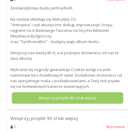
Zestaw płytowy duetu Jachna/Buhl.
Na zestaw składają się dwie płyty CD:
"Antropina" czyli akustyczne dialogi, improwizacje i loopy,
nagrane na 4-śladowego Tascama na Strychu Biblioteki
Miejskiej w Bydgoszczy
oraz "Synthomathic" - studyjny piąty album duetu .
Wesprzyj nas kwotą 80 zł, a w podzięce dostaniesz od nas te
dwa albumy.
Wybranie tej nagrody gwarantuje Ci także wstęp na pole
namiotowe bez dodatkowych opłat. Dodatkowo dostaniesz od
nas specjalnego maila z podziękowaniami, a Twój nick pojawi
się na festiwalowym banerze wspierających.
Wesprzyj projekt
80
zł lub więcej
Wesprzyj projekt
90
zł lub więcej
1
Wyczerpana