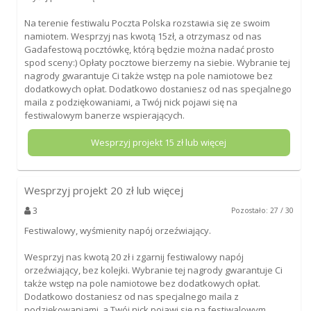
Na terenie festiwalu Poczta Polska rozstawia się ze swoim
namiotem. Wesprzyj nas kwotą 15zł, a otrzymasz od nas
Gadafestową pocztówkę, którą będzie można nadać prosto
spod sceny:) Opłaty pocztowe bierzemy na siebie. Wybranie tej
nagrody gwarantuje Ci także wstęp na pole namiotowe bez
dodatkowych opłat. Dodatkowo dostaniesz od nas specjalnego
maila z podziękowaniami, a Twój nick pojawi się na
festiwalowym banerze wspierających.
Wesprzyj projekt
15
zł lub więcej
Wesprzyj projekt
20
zł lub więcej
3
Pozostało: 27 / 30
Festiwalowy, wyśmienity napój orzeźwiający.
Wesprzyj nas kwotą 20 zł i zgarnij festiwalowy napój
orzeźwiający, bez kolejki. Wybranie tej nagrody gwarantuje Ci
także wstęp na pole namiotowe bez dodatkowych opłat.
Dodatkowo dostaniesz od nas specjalnego maila z
podziękowaniami, a Twój nick pojawi się na festiwalowym