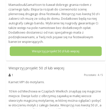
Mamadou&SamaYoon to kawał dobrego grania rodem z
czarnego lądu. Ekipa ta rozpali do czerwoności scenę
plenerową drugiego dnia festiwalu. Wesprzyj nas kwotą 50 zł i
zabierz ich muzę ze sobą do domu. Dodatkowo będą na niej
autografy całego bandu. Wybranie tej nagrody gwarantuje Ci
także wstęp na pole namiotowe bez dodatkowych opłat.
Dodatkowo dostaniesz od nas specjalnego maila z
podziękowaniami, a Twój nick pojawi się na festiwalowym
banerze wspierających.
Wesprzyj projekt
50
zł lub więcej
Wesprzyj projekt
50
zł lub więcej
1
Pozostało: 4 / 5
Karnet VIP! do motylarni.
10 km od Miechowa w Czaplach Wielkich znajduję się magiczne
miejsce. Dwoje ludzi z olbrzymią zajawką w małej wiosce
stworzyło magiczną motylarnię, w której można oglądać i pobyć
w otoczeniu motyli z całego świata. Wesprzyj nas kwotą 50 zł , a