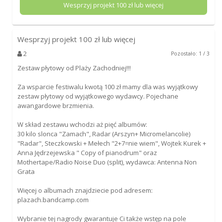
Wesprzyj projekt
100
zł lub więcej
Wesprzyj projekt
100
zł lub więcej
2
Pozostało: 1 / 3
Zestaw płytowy od Plaży Zachodniej!!!
Za wsparcie festiwalu kwotą 100 zł mamy dla was wyjątkowy
zestaw płytowy od wyjątkowego wydawcy. Pojechane
awangardowe brzmienia.
W skład zestawu wchodzi aż pięć albumów:
30 kilo slonca "Zamach", Radar (Arszyn+ Micromelancolie)
"Radar", Steczkowski + Mełech "2+7=nie wiem", Wojtek Kurek +
Anna Jędrzejewska " Copy of pianodrum" oraz
Mothertape/Radio Noise Duo (split), wydawca: Antenna Non
Grata
Więcej o albumach znajdziecie pod adresem:
plazach.bandcamp.com
Wybranie tej nagrody gwarantuje Ci także wstęp na pole