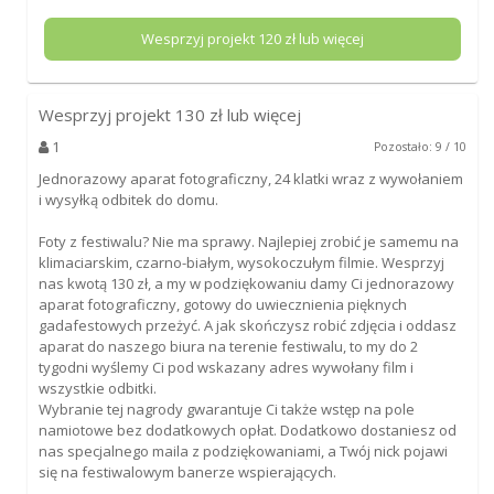
Wesprzyj projekt
120
zł lub więcej
Wesprzyj projekt
130
zł lub więcej
1
Pozostało: 9 / 10
Jednorazowy aparat fotograficzny, 24 klatki wraz z wywołaniem
i wysyłką odbitek do domu.
Foty z festiwalu? Nie ma sprawy. Najlepiej zrobić je samemu na
klimaciarskim, czarno-białym, wysokoczułym filmie. Wesprzyj
nas kwotą 130 zł, a my w podziękowaniu damy Ci jednorazowy
aparat fotograficzny, gotowy do uwiecznienia pięknych
gadafestowych przeżyć. A jak skończysz robić zdjęcia i oddasz
aparat do naszego biura na terenie festiwalu, to my do 2
tygodni wyślemy Ci pod wskazany adres wywołany film i
wszystkie odbitki.
Wybranie tej nagrody gwarantuje Ci także wstęp na pole
namiotowe bez dodatkowych opłat. Dodatkowo dostaniesz od
nas specjalnego maila z podziękowaniami, a Twój nick pojawi
się na festiwalowym banerze wspierających.