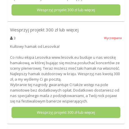
Wesprzyj projekt
300
zł lub więcej
Wesprzyj projekt
300
zł lub więcej
3
Wyczerpana
Kultowy hamak od Lesovika!
Co roku ekipa Lesovika www.lesovik.eu buduje u nas wioskę
hamakową, w której bujając się można posłuchać koncertów ze
sceny plenerowej. Teraz możesz mieć taki hamak na własność.
Najlepszy hamak outdoorowy w kraju. Wesprzyj nas kwotą 300
zł, a my wyślemy Ci go pocztą.
Wybranie tej nagrody gwarantuje Ci także wstęp na pole
namiotowe bez dodatkowych opłat. Dodatkowo dostaniesz od
nas specjalnego maila z podziękowaniami, a Twój nick pojawi
się na festiwalowym banerze wspierających.
Wesprzyj projekt
300
zł lub więcej