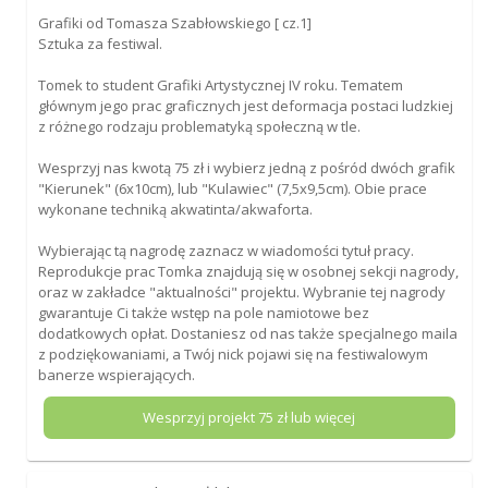
Grafiki od Tomasza Szabłowskiego [ cz.1]
Sztuka za festiwal.
Tomek to student Grafiki Artystycznej IV roku. Tematem
głównym jego prac graficznych jest deformacja postaci ludzkiej
z różnego rodzaju problematyką społeczną w tle.
Wesprzyj nas kwotą 75 zł i wybierz jedną z pośród dwóch grafik
"Kierunek" (6x10cm), lub "Kulawiec" (7,5x9,5cm). Obie prace
wykonane techniką akwatinta/akwaforta.
Wybierając tą nagrodę zaznacz w wiadomości tytuł pracy.
Reprodukcje prac Tomka znajdują się w osobnej sekcji nagrody,
oraz w zakładce "aktualności" projektu. Wybranie tej nagrody
gwarantuje Ci także wstęp na pole namiotowe bez
dodatkowych opłat. Dostaniesz od nas także specjalnego maila
z podziękowaniami, a Twój nick pojawi się na festiwalowym
banerze wspierających.
Wesprzyj projekt
75
zł lub więcej