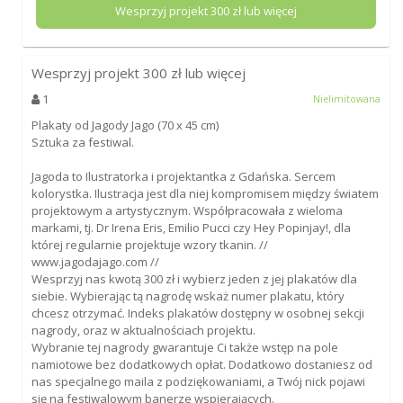
Wesprzyj projekt
300
zł lub więcej
Wesprzyj projekt
300
zł lub więcej
1
Nielimitowana
Plakaty od Jagody Jago (70 x 45 cm)
Sztuka za festiwal.
Jagoda to Ilustratorka i projektantka z Gdańska. Sercem
kolorystka. Ilustracja jest dla niej kompromisem między światem
projektowym a artystycznym. Współpracowała z wieloma
markami, tj. Dr Irena Eris, Emilio Pucci czy Hey Popinjay!, dla
której regularnie projektuje wzory tkanin. //
www.jagodajago.com //
Wesprzyj nas kwotą 300 zł i wybierz jeden z jej plakatów dla
siebie. Wybierając tą nagrodę wskaż numer plakatu, który
chcesz otrzymać. Indeks plakatów dostępny w osobnej sekcji
nagrody, oraz w aktualnościach projektu.
Wybranie tej nagrody gwarantuje Ci także wstęp na pole
namiotowe bez dodatkowych opłat. Dodatkowo dostaniesz od
nas specjalnego maila z podziękowaniami, a Twój nick pojawi
się na festiwalowym banerze wspierających.