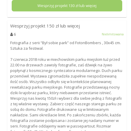
Wesprzyj projekt
130
zł lub więcej
Wesprzyj projekt
150
zł lub więcej
6
Nielimitowana
Fotografia z serii “Był sobie park” od FotonBombers , 30x45 cm.
Sztuka za festiwal.
7 czerwca 2018 roku w miechowskim parku miejskim tuż przed
22.00 na drzewach zawisły fotografie, zaś dźwięk na żywo
popłynął z kosmicznego syntezatora modularnego. Duch parku
przemówił. Wystawa zgromadziła zupełnie niespodziewaną
ilość osób. Wszystko odbyło się w kontekście planowanej
rewitalizacji parku miejskiego. Fotografie przedstawiają nocny
dziki krajobraz parku, który niebawem przestanie istnieć.
Wesprzyj nas kwotą 150zł i wybierz dla siebie jedną z fotografii
z tej właśnie wystawy. Zabierz część naszego starego parku ze
sobą do domu. Fotografie drukowane są w limitowanym
nakładzie. Sami określacie limit. Po zakończeniu zbiórki, każda
fotografia zostanie podpisana i zostanie jej nadany numer w
serii. Fotografie oddajemy wam w passepartout. Rozmiar