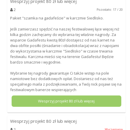
Wesprzyj projekt
80
zł lub więcej
2
Pozostało: 17 / 20
Pakiet "szamka na gadafeście" w karczmie Siedlisko.
Jeśli zamierzasz spędzić na naszej festiwalowej łące więcej niż
kilka godzin zachęcamy do wybrania tej właśnie nagrody. Za
wsparcie Gadafestu kwotą 80zł dostajesz od nas karnet na
dwa obfite posiłki (śniadanie i obiadokolacja) wraz z napojami
do wykorzystania w karczmie "Siedlisko" w czasie trwania
festiwalu. Karczma mieści się na terenie Gadafestu! Będzie
bardzo smacznie i wygodnie.
Wybranie tej nagrody gwarantuje Ci także wstęp na pole
namiotowe bez dodatkowych opłat. Dostaniesz od nas też
specjalnego maila z podziękowaniami, a Twój nick pojawi się na
festiwalowym banerze wspierających
Wesprzyj projekt
80
zł lub więcej
Wesprzyj projekt
80
zł lub więcej
2
Wyczerpana