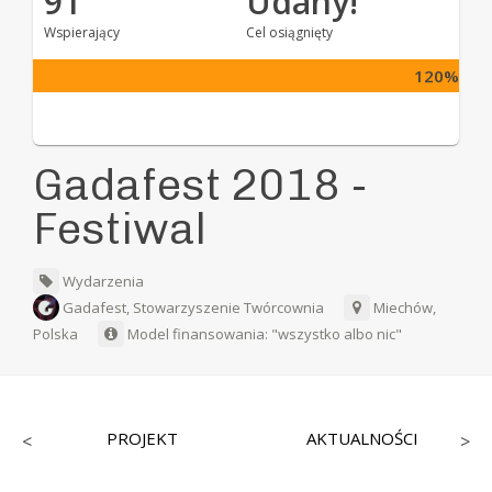
91
Udany!
Wspierający
Cel osiągnięty
120%
Gadafest 2018 -
Festiwal
Wydarzenia
Gadafest, Stowarzyszenie Twórcownia
Miechów,
Polska
Model finansowania: "wszystko albo nic"
PROJEKT
AKTUALNOŚCI
<
>