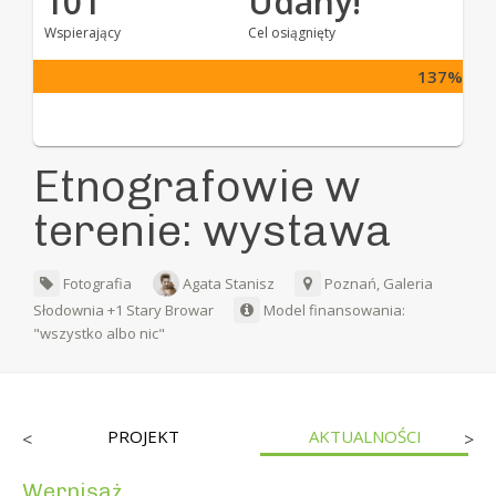
101
Udany!
Wspierający
Cel osiągnięty
137%
Etnografowie w
terenie: wystawa
Fotografia
Agata Stanisz
Poznań, Galeria
Słodownia +1 Stary Browar
Model finansowania:
"wszystko albo nic"
PROJEKT
AKTUALNOŚCI
<
>
Wernisaż