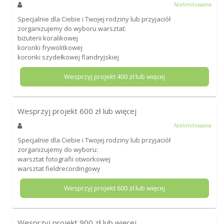
Nielimitowana
Specjalnie dla Ciebie i Twojej rodziny lub przyjaciół
zorganizujemy do wyboru warsztat:
biżuterii koralikowej
koronki frywolitkowej
koronki szydełkowej flandryjskiej
Wesprzyj projekt
400
zł lub więcej
Wesprzyj projekt
600
zł lub więcej
Nielimitowana
Specjalnie dla Ciebie i Twojej rodziny lub przyjaciół
zorganizujemy do wyboru:
warsztat fotografii otworkowej
warsztat fieldrecordingowy
Wesprzyj projekt
600
zł lub więcej
Wesprzyj projekt
900
zł lub więcej