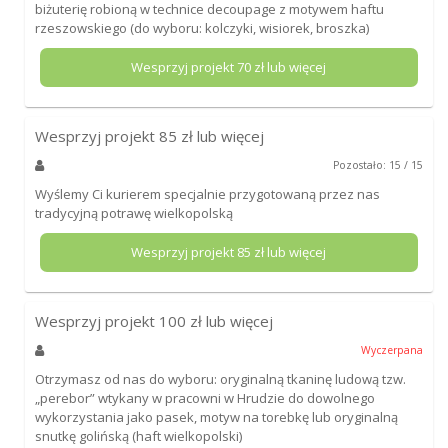
biżuterię robioną w technice decoupage z motywem haftu
rzeszowskiego (do wyboru: kolczyki, wisiorek, broszka)
Wesprzyj projekt
70
zł lub więcej
Wesprzyj projekt
85
zł lub więcej
Pozostało: 15 / 15
Wyślemy Ci kurierem specjalnie przygotowaną przez nas
tradycyjną potrawę wielkopolską
Wesprzyj projekt
85
zł lub więcej
Wesprzyj projekt
100
zł lub więcej
Wyczerpana
Otrzymasz od nas do wyboru: oryginalną tkaninę ludową tzw.
„perebor” wtykany w pracowni w Hrudzie do dowolnego
wykorzystania jako pasek, motyw na torebkę lub oryginalną
snutkę golińską (haft wielkopolski)