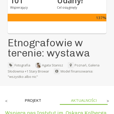
101
Udany!
Wspierający
Cel osiągnięty
137%
Etnografowie w
terenie: wystawa
Fotografia
Agata Stanisz
Poznań, Galeria
Słodownia +1 Stary Browar
Model finansowania:
"wszystko albo nic"
PROJEKT
AKTUALNOŚCI
<
>
Wspiera nas Instytut im. Oskara Kolberga