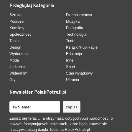
Przeglądaj Kategorie
Sztuka
Dziennikarstwo
Podróże
Muzyka
Komiksy
Fotografia
Społeczność
Technologia
Taniec
Teatr
Design
Książki/Publikacje
Wydarzenia
Edukacja
Moda
Inne
Jedzenie
Sport
Wideo/film
Stan wyjątkowy
Gry
Ukraina
Newsletter PolakPotrafi.pl
Zapisz się teraz ... a otrzymasz cotygodniowe wiadomości o
nowych fascynujących projektach, które będą stawać się
rzeczywistością dzięki Tobie na PolakPotrafi.pl