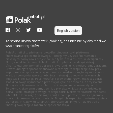
English version
Ta strona używa ciasteczek (cookies), bez nich nie byłoby możliwe
wspieranie Projektów.
PolakPotrafi.pl to platforma crowdfundingowa, czyli platforma
finansowania społecznościowego. Pomagamy uzyskać finansowanie
ciekawych pomysłów i projektów, nie tylko z zakresu sztuki, designu czy
filmu, ale także biznesu. PolakPotrafi.pl to platforma, dzięki której
sfinansujesz swój pomysł poprzez crowdfunding i crowdsourcing zarazem.
Crowdfunding to sposób finansowania różnego rodzaju projektów przy
współpracy ze społecznością, natomiast crowdsourcing to wykorzystanie
wiedzy i pomysłów społeczności internetowej do rozwijania własnych
inicjatyw i idei. Dzięki PolakPotrafi.pl i crowdfundingowi, możesz zebrać
środki na swoje wymarzone przedsięwzięcie biznesowe lub artystyczne.
Skorzystaj z finansowania społecznościowego i nadaj nowej dynamiki
Twojemu ciekawemu pomysłowi lub projektowi. Można powiedzieć, że
portal PolakPotrafi.pl to swego rodzaju polski Kickstarter (Kickstarter.com)
lub polskie Indiegogo (Indiegogo.com). Oba te portale odniosły ogromny
sukces biznesowy na całym świecie. Dzięki ich wsparciu rozwinęło się wiele
biznesów, inicjatyw kulturalnych, społecznych i innych. PolakPotrafi.pl -
finansuj swój projekt razem ze społecznością!a