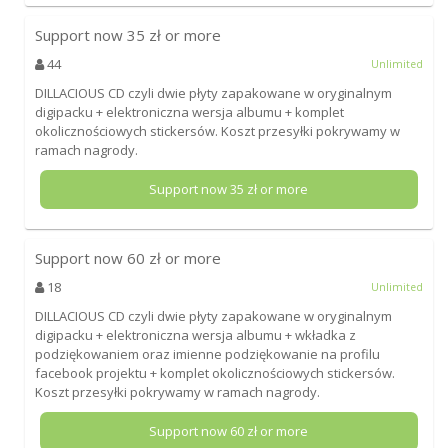
Support now
35
zł or more
44
Unlimited
DILLACIOUS CD czyli dwie płyty zapakowane w oryginalnym
digipacku + elektroniczna wersja albumu + komplet
okolicznościowych stickersów. Koszt przesyłki pokrywamy w
ramach nagrody.
Support now
35
zł or more
Support now
60
zł or more
18
Unlimited
DILLACIOUS CD czyli dwie płyty zapakowane w oryginalnym
digipacku + elektroniczna wersja albumu + wkładka z
podziękowaniem oraz imienne podziękowanie na profilu
facebook projektu + komplet okolicznościowych stickersów.
Koszt przesyłki pokrywamy w ramach nagrody.
Support now
60
zł or more