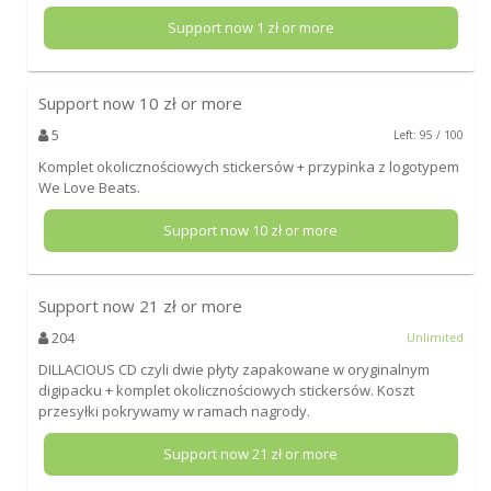
Support now
1
zł or more
Support now
10
zł or more
5
Left: 95 / 100
Komplet okolicznościowych stickersów + przypinka z logotypem
We Love Beats.
Support now
10
zł or more
Support now
21
zł or more
204
Unlimited
DILLACIOUS CD czyli dwie płyty zapakowane w oryginalnym
digipacku + komplet okolicznościowych stickersów. Koszt
przesyłki pokrywamy w ramach nagrody.
Support now
21
zł or more