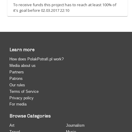
To receive funds this project has to reach at least 100% of
it's goal before 02.03.2017 22:10
Learn more
How does PolakPotrafi.pl work?
Media about us
Partners
Patrons
Our rules
Terms of Service
Privacy policy
For media
Browse Categories
Art
Journalism
Travel
Music