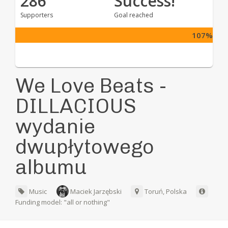
286
Success!
Supporters
Goal reached
107%
We Love Beats -
DILLACIOUS
wydanie
dwupłytowego
albumu
Music
Maciek Jarzębski
Toruń, Polska
Funding model: "all or nothing"