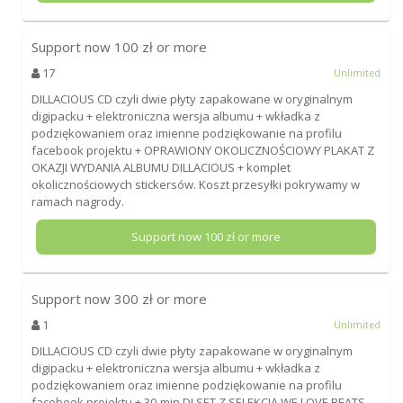
Support now
100
zł or more
17
Unlimited
DILLACIOUS CD czyli dwie płyty zapakowane w oryginalnym
digipacku + elektroniczna wersja albumu + wkładka z
podziękowaniem oraz imienne podziękowanie na profilu
facebook projektu + OPRAWIONY OKOLICZNOŚCIOWY PLAKAT Z
OKAZJI WYDANIA ALBUMU DILLACIOUS + komplet
okolicznościowych stickersów. Koszt przesyłki pokrywamy w
ramach nagrody.
Support now
100
zł or more
Support now
300
zł or more
1
Unlimited
DILLACIOUS CD czyli dwie płyty zapakowane w oryginalnym
digipacku + elektroniczna wersja albumu + wkładka z
podziękowaniem oraz imienne podziękowanie na profilu
facebook projektu + 30-min DJ SET Z SELEKCJĄ WE LOVE BEATS