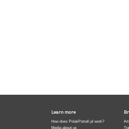
Learn more
Br
How does PolakPotrafi.pl work?
Art
Media about us
Tra