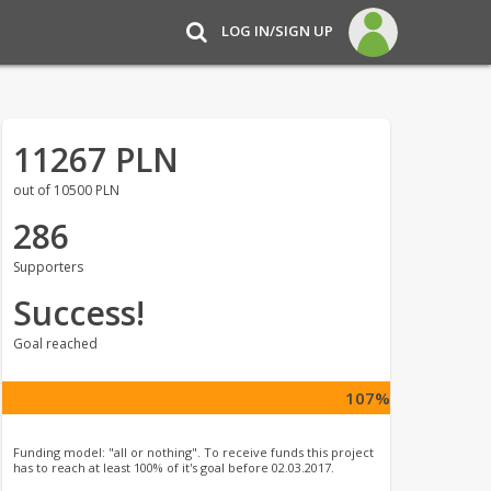
LOG IN/SIGN UP
11267 PLN
out of 10500 PLN
286
Supporters
Success!
Goal reached
107%
Funding model: "all or nothing". To receive funds this project
has to reach at least 100% of it's goal before 02.03.2017.