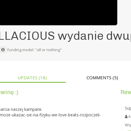
DILLACIOUS wydanie dwu
Funding model: "all or nothing"
UPDATES
(18)
COMMENTS
(5)
winę :)
Re
Su
arcia naszej kampanii.
s-moze-ukazac-sie-na-fizyku-we-love-beats-rozpoczeli-
6
Wsp