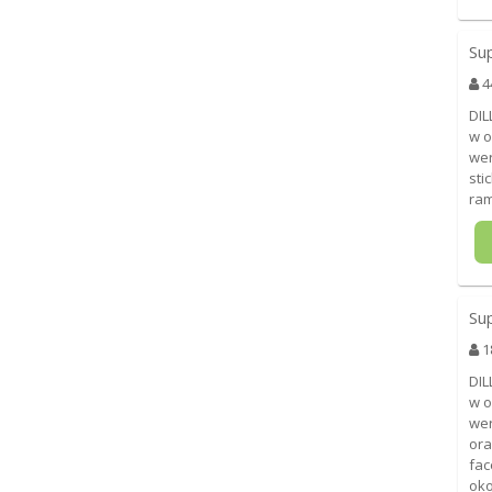
Su
4
DIL
w o
wer
sti
ram
Su
1
DIL
w o
wer
ora
fac
oko