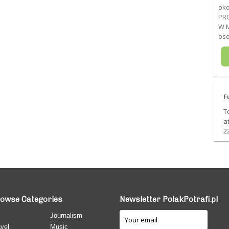
oko
PRO
W M
oso
F
T
a
2
owse Categories
Newsletter PolakPotrafi.pl
Journalism
vel
Music