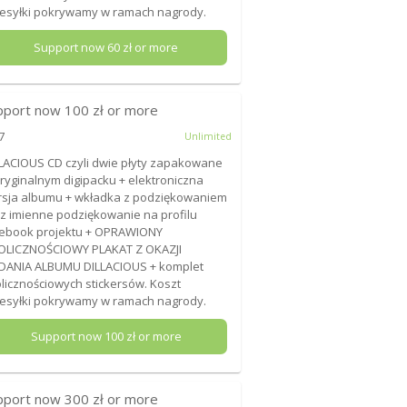
esyłki pokrywamy w ramach nagrody.
Support now
60
zł or more
pport now
100
zł or more
7
Unlimited
LACIOUS CD czyli dwie płyty zapakowane
ryginalnym digipacku + elektroniczna
sja albumu + wkładka z podziękowaniem
z imienne podziękowanie na profilu
ebook projektu + OPRAWIONY
OLICZNOŚCIOWY PLAKAT Z OKAZJI
DANIA ALBUMU DILLACIOUS + komplet
licznościowych stickersów. Koszt
esyłki pokrywamy w ramach nagrody.
Support now
100
zł or more
pport now
300
zł or more