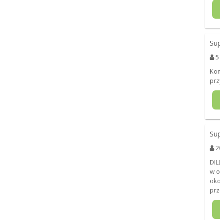
Su
5
Kom
prz
Su
2
DIL
w o
oko
prz