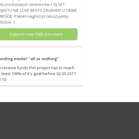
licznościowych stickersów + DJ SET
JEKTU WE LOVE BEATS ZAGRANY U CIEBIE
IEŚCIE. Pakiet nagród przekazujemy
biście. :)
Support now
1000
zł or more
unding model: "all or nothing"
o receive funds this project has to reach
t least 100% of it's goal before 02.03.2017
2:10