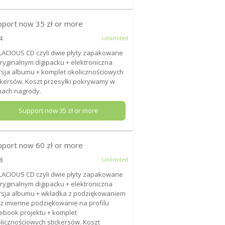
pport now
35
zł or more
4
Unlimited
LACIOUS CD czyli dwie płyty zapakowane
ryginalnym digipacku + elektroniczna
sja albumu + komplet okolicznościowych
ckersów. Koszt przesyłki pokrywamy w
ach nagrody.
Support now
35
zł or more
pport now
60
zł or more
8
Unlimited
LACIOUS CD czyli dwie płyty zapakowane
ryginalnym digipacku + elektroniczna
sja albumu + wkładka z podziękowaniem
z imienne podziękowanie na profilu
ebook projektu + komplet
licznościowych stickersów. Koszt