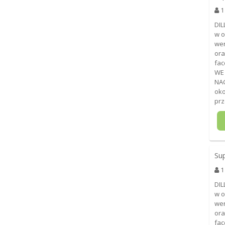
1
DIL
w o
wer
ora
fac
WE
NAG
oko
prz
Su
1
DIL
w o
wer
ora
fac