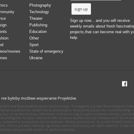
mics
Photography
mmunity
Technology
nce
Theater
Sign up now... and you will receive
sign
Publishing
weekly emails about fresh fascinatin
ents
Education
projects,that can become real with y
help
shion
Other
od
Sport
deos/movies
State of emergency
mes
Ukraine
h nie byłoby możliwe wspieranie Projektów.
li platforma finansowania społecznościowego. Pomagamy uzyskać finansowanie cieka
Potrafi.pl to platforma, dzięki której sfinansujesz swój pomysł poprzez crowdfundin
pracy ze społecznością, natomiast crowdsourcing to wykorzystanie wiedzy i pomysł
 crowdfundingowi, możesz zebrać środki na swoje wymarzone przedsięwzięcie biznesow
ciekawemu pomysłowi lub projektowi. Można powiedzieć, że portal PolakPotrafi.pl 
com). Oba te portale odniosły ogromny sukces biznesowy na całym świecie. Dzięki ich
- finansuj swój projekt razem ze społecznością!a