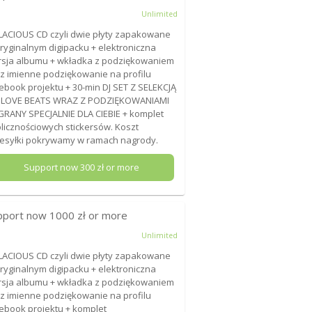
Unlimited
LACIOUS CD czyli dwie płyty zapakowane
ryginalnym digipacku + elektroniczna
sja albumu + wkładka z podziękowaniem
z imienne podziękowanie na profilu
ebook projektu + 30-min DJ SET Z SELEKCJĄ
 LOVE BEATS WRAZ Z PODZIĘKOWANIAMI
RANY SPECJALNIE DLA CIEBIE + komplet
licznościowych stickersów. Koszt
esyłki pokrywamy w ramach nagrody.
Support now
300
zł or more
pport now
1000
zł or more
Unlimited
LACIOUS CD czyli dwie płyty zapakowane
ryginalnym digipacku + elektroniczna
sja albumu + wkładka z podziękowaniem
z imienne podziękowanie na profilu
ebook projektu + komplet