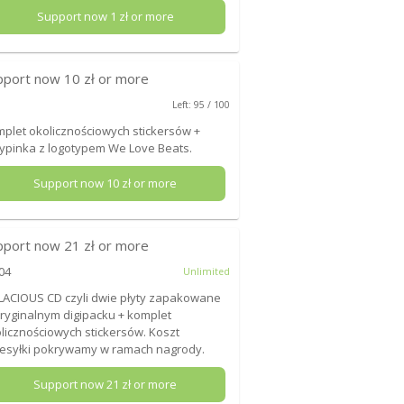
Support now
1
zł or more
pport now
10
zł or more
Left: 95 / 100
plet okolicznościowych stickersów +
ypinka z logotypem We Love Beats.
Support now
10
zł or more
pport now
21
zł or more
04
Unlimited
LACIOUS CD czyli dwie płyty zapakowane
ryginalnym digipacku + komplet
licznościowych stickersów. Koszt
esyłki pokrywamy w ramach nagrody.
Support now
21
zł or more