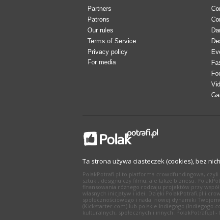
Partners
Co
Patrons
Co
Our rules
Da
Terms of Service
De
Privacy policy
Ev
For media
Fa
Fo
Vi
Ga
Ta strona używa ciasteczek (cookies), bez nic
PolakPotrafi.pl to platforma crowdfundingowa, czy
sztuki, designu czy filmu, ale także biznesu. Polak
finansowania różnego rodzaju projektów przy współ
własnych inicjatyw i idei. Dzięki PolakPotrafi.pl i
społecznościowego i nadaj nowej dynamiki Twojemu 
(Kickstarter.com) lub polskie Indiegogo (Indiegogo.
kulturalnych, społecznych i innych. PolakPotrafi.pl 