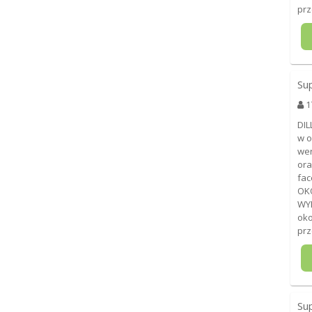
prz
Su
1
DIL
w o
wer
ora
fac
OK
WY
oko
prz
Su