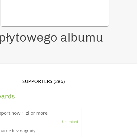
płytowego albumu
SUPPORTERS
(286)
wards
pport now
1
zł or more
Unlimited
arcie bez nagrody