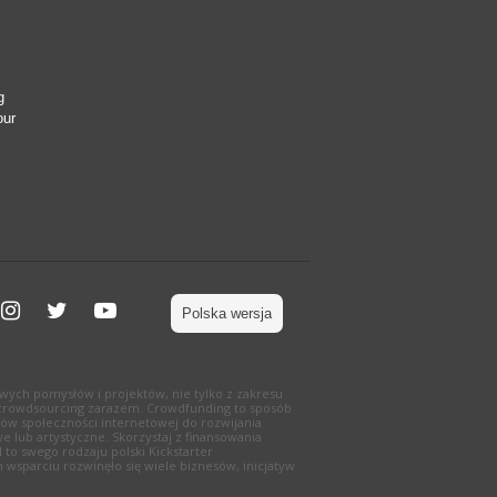
g
our
Polska wersja
wych pomysłów i projektów, nie tylko z zakresu
g i crowdsourcing zarazem. Crowdfunding to sposób
ów społeczności internetowej do rozwijania
e lub artystyczne. Skorzystaj z finansowania
to swego rodzaju polski Kickstarter
 wsparciu rozwinęło się wiele biznesów, inicjatyw