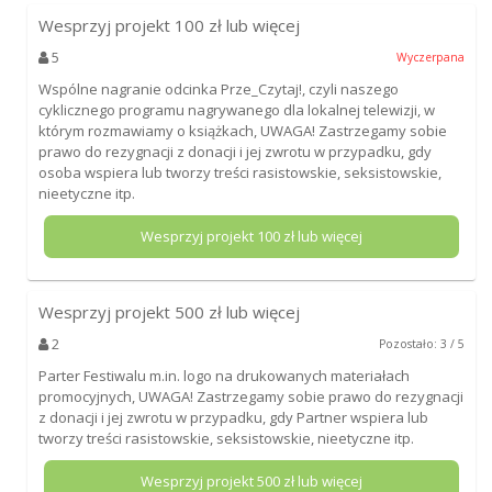
Wesprzyj projekt
100
zł lub więcej
5
Wyczerpana
Wspólne nagranie odcinka Prze_Czytaj!, czyli naszego
cyklicznego programu nagrywanego dla lokalnej telewizji, w
którym rozmawiamy o książkach, UWAGA! Zastrzegamy sobie
prawo do rezygnacji z donacji i jej zwrotu w przypadku, gdy
osoba wspiera lub tworzy treści rasistowskie, seksistowskie,
nieetyczne itp.
Wesprzyj projekt
100
zł lub więcej
Wesprzyj projekt
500
zł lub więcej
2
Pozostało: 3 / 5
Parter Festiwalu m.in. logo na drukowanych materiałach
promocyjnych, UWAGA! Zastrzegamy sobie prawo do rezygnacji
z donacji i jej zwrotu w przypadku, gdy Partner wspiera lub
tworzy treści rasistowskie, seksistowskie, nieetyczne itp.
Wesprzyj projekt
500
zł lub więcej