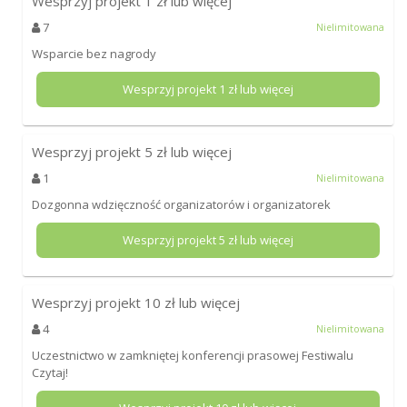
Wesprzyj projekt
1
zł lub więcej
7
Nielimitowana
Wsparcie bez nagrody
Wesprzyj projekt
1
zł lub więcej
Wesprzyj projekt
5
zł lub więcej
1
Nielimitowana
Dozgonna wdzięczność organizatorów i organizatorek
Wesprzyj projekt
5
zł lub więcej
Wesprzyj projekt
10
zł lub więcej
4
Nielimitowana
Uczestnictwo w zamkniętej konferencji prasowej Festiwalu
Czytaj!