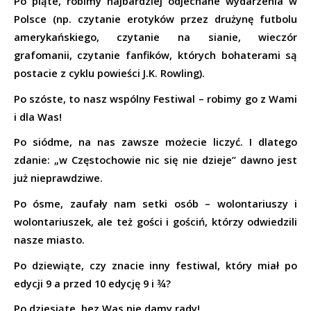
Po piąte, robimy najbardziej odjechane wydarzenia w 
Polsce (np. czytanie erotyków przez drużynę futbolu 
amerykańskiego, czytanie na sianie, wieczór 
grafomanii, czytanie fanfików, których bohaterami są 
postacie z cyklu powieści J.K. Rowling).
Po szóste, to nasz wspólny Festiwal – robimy go z Wami 
i dla Was!
Po siódme, na nas zawsze możecie liczyć. I dlatego 
zdanie: „w Częstochowie nic się nie dzieje” dawno jest 
już nieprawdziwe.
Po ósme, zaufały nam setki osób – wolontariuszy i 
wolontariuszek, ale też gości i gościń, którzy odwiedzili 
nasze miasto.
Po dziewiąte, czy znacie inny festiwal, który miał po 
edycji 9 a przed 10 edycję 9 i ¾? 
Po dziesiąte, bez Was nie damy rady!