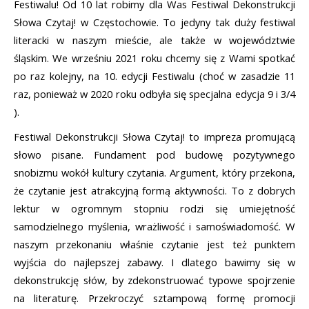
Festiwalu! Od 10 lat robimy dla Was Festiwal Dekonstrukcji 
Słowa Czytaj! w Częstochowie. To jedyny tak duży festiwal 
literacki w naszym mieście, ale także w województwie 
śląskim. We wrześniu 2021 roku chcemy się z Wami spotkać 
po raz kolejny, na 10. edycji Festiwalu (choć w zasadzie 11 
raz, ponieważ w 2020 roku odbyła się specjalna edycja 9 i 3/4 
). 
Festiwal Dekonstrukcji Słowa Czytaj! to impreza promującą 
słowo pisane. Fundament pod budowę pozytywnego 
snobizmu wokół kultury czytania. Argument, który przekona, 
że czytanie jest atrakcyjną formą aktywności. To z dobrych 
lektur w ogromnym stopniu rodzi się umiejętność 
samodzielnego myślenia, wrażliwość i samoświadomość. W 
naszym przekonaniu właśnie czytanie jest też punktem 
wyjścia do najlepszej zabawy. I dlatego bawimy się w 
dekonstrukcję słów, by zdekonstruować typowe spojrzenie 
na literaturę. Przekroczyć sztampową formę promocji 