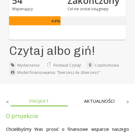
54
Zakończony
Wspierający
Cel nie został osiągnięty
44%
Czytaj albo giń!
Wydarzenia
Festiwal Czytaj!
Częstochowa
Model finansowania: "bierzesz ile zbierzesz"
PROJEKT
AKTUALNOŚCI
<
>
O projekcie
Chcielibyśmy Was prosić o finansowe wsparcie naszego 