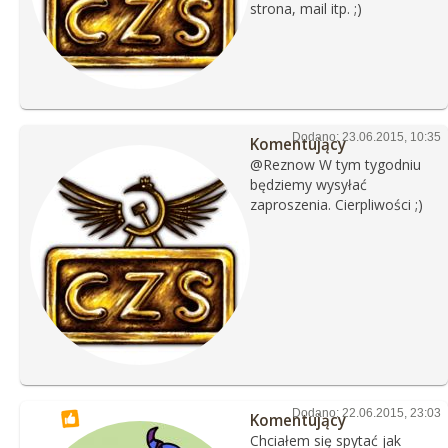
strona, mail itp. ;)
Dodano: 23.06.2015, 10:35
Komentujący
@Reznow W tym tygodniu
będziemy wysyłać
zaproszenia. Cierpliwości ;)
Dodano: 22.06.2015, 23:03
Komentujący
Chciałem się spytać jak