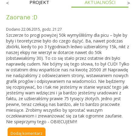
PROJEKT
AKTUALNOŚCI
<
>
Zaorane :D
Dodano 22.06.2015, godz. 21:27
Szczerze to progi powyżej 50k wymyśliliśmy dla picu – byle by
były i teoretycznie było do czego dążyć. Ba, nawet podczas
zbiórki, kiedy to po 3 tygodniach ledwo uzbieraliśmy 15k, nikt z
naszej ekipy nie wierzył w dotarcie nawet do 50k
(obstawialiśmy 30). To co się stało przez ostatnie dni było
naprawdę cudem. Nie bójmy się tego słowa, to był CUD! Tylko
w ostatnim dniu wsparliście nas na kwotę 20500 zł! Naprawdę
nie nadążaliśmy z odświeżaniem strony, wstawianiem nowych
grafik progów i odpisywaniem na wiadomości. Nie będziemy
się rozpisywać, bo i tak nie jesteśmy w stanie wyrazić tego jak
jesteśmy wam wdzięczni i ja bardzo jesteśmy uradowani z
faktu, że uzbieraliśmy prawie 75 tysięcy złotych. Jedno jest
pewne, teraz czekają nas bardzo, ale to bardzo pracowite
miesiące. Zrobimy wszystko by sprostać waszym
oczekiwaniom i zrewanżować się za tak ogromne zaufanie.
Nie spieprzymy tego - OBIECUJEMY!
Dodaj komentarz