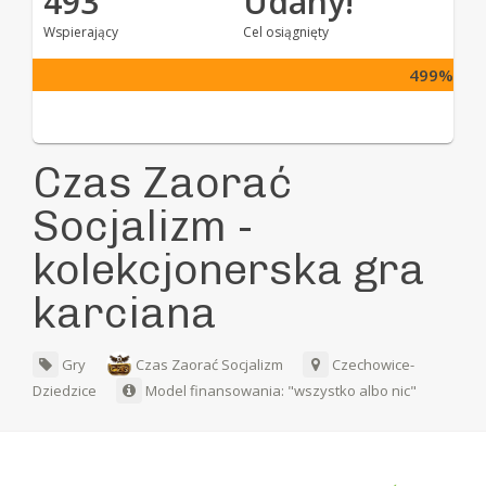
493
Udany!
Wspierający
Cel osiągnięty
499%
Czas Zaorać
Socjalizm -
kolekcjonerska gra
karciana
Gry
Czas Zaorać Socjalizm
Czechowice-
Dziedzice
Model finansowania: "wszystko albo nic"