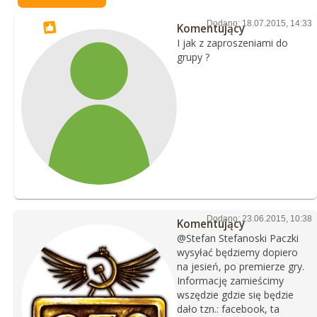
Dodano: 18.07.2015, 14:33
Komentujący
I jak z zaproszeniami do
grupy ?
Dodano: 23.06.2015, 10:38
Komentujący
@Stefan Stefanoski Paczki
wysyłać będziemy dopiero
na jesień, po premierze gry.
Informację zamieścimy
wszędzie gdzie się będzie
dało tzn.: facebook, ta