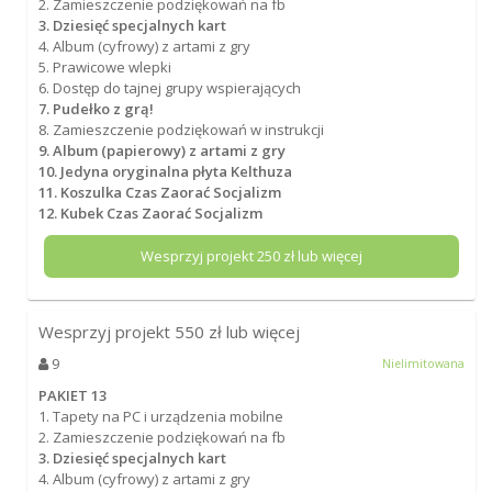
2. Zamieszczenie podziękowań na fb
3. Dziesięć specjalnych kart
4. Album (cyfrowy) z artami z gry
5. Prawicowe wlepki
6. Dostęp do tajnej grupy wspierających
7. Pudełko z grą!
8. Zamieszczenie podziękowań w instrukcji
9. Album (papierowy) z artami z gry
10. Jedyna oryginalna płyta Kelthuza
11. Koszulka Czas Zaorać Socjalizm
12. Kubek Czas Zaorać Socjalizm
Wesprzyj projekt
250
zł lub więcej
Wesprzyj projekt
550
zł lub więcej
9
Nielimitowana
PAKIET 13
1. Tapety na PC i urządzenia mobilne
2. Zamieszczenie podziękowań na fb
3. Dziesięć specjalnych kart
4. Album (cyfrowy) z artami z gry