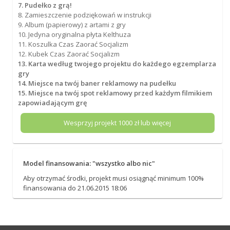
7. Pudełko z grą!
8. Zamieszczenie podziękowań w instrukcji
9. Album (papierowy) z artami z gry
10. Jedyna oryginalna płyta Kelthuza
11. Koszulka Czas Zaorać Socjalizm
12. Kubek Czas Zaorać Socjalizm
13. Karta według twojego projektu do każdego egzemplarza
gry
14. Miejsce na twój baner reklamowy na pudełku
15. Miejsce na twój spot reklamowy przed każdym filmikiem
zapowiadającym grę
Wesprzyj projekt
1000
zł lub więcej
Model finansowania: "wszystko albo nic"
Aby otrzymać środki, projekt musi osiągnąć minimum 100%
finansowania do 21.06.2015 18:06