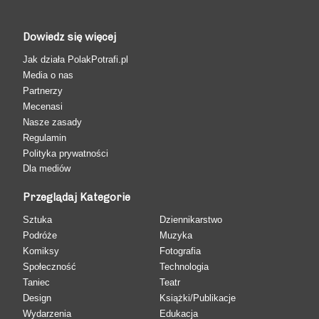
Dowiedz się więcej
Jak działa PolakPotrafi.pl
Media o nas
Partnerzy
Mecenasi
Nasze zasady
Regulamin
Polityka prywatności
Dla mediów
Przeglądaj Kategorie
Sztuka
Dziennikarstwo
Podróże
Muzyka
Komiksy
Fotografia
Społeczność
Technologia
Taniec
Teatr
Design
Książki/Publikacje
Wydarzenia
Edukacja