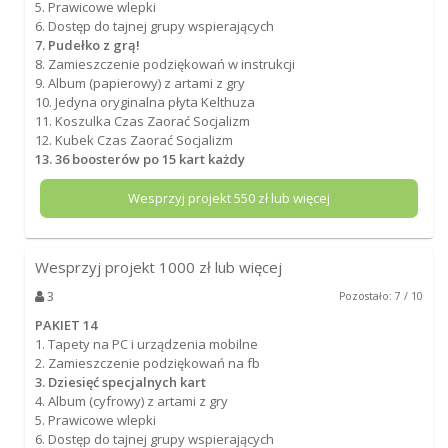
5. Prawicowe wlepki
6. Dostęp do tajnej grupy wspierających
7. Pudełko z grą!
8. Zamieszczenie podziękowań w instrukcji
9. Album (papierowy) z artami z gry
10. Jedyna oryginalna płyta Kelthuza
11. Koszulka Czas Zaorać Socjalizm
12. Kubek Czas Zaorać Socjalizm
13. 36 boosterów po 15 kart każdy
Wesprzyj projekt
550
zł lub więcej
Wesprzyj projekt
1000
zł lub więcej
3
Pozostało: 7 / 10
PAKIET 14
1. Tapety na PC i urządzenia mobilne
2. Zamieszczenie podziękowań na fb
3. Dziesięć specjalnych kart
4. Album (cyfrowy) z artami z gry
5. Prawicowe wlepki
6. Dostęp do tajnej grupy wspierających