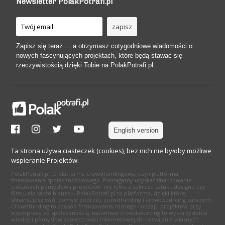
Newsletter PolakPotrafi.pl
Zapisz się teraz ... a otrzymasz cotygodniowe wiadomości o
nowych fascynujących projektach, które będą stawać się
rzeczywistością dzięki Tobie na PolakPotrafi.pl
English version
Ta strona używa ciasteczek (cookies), bez nich nie byłoby możliwe
wspieranie Projektów.
PolakPotrafi.pl to platforma crowdfundingowa, czyli platforma
finansowania społecznościowego. Pomagamy uzyskać finansowanie
ciekawych pomysłów i projektów, nie tylko z zakresu sztuki, designu czy
filmu, ale także biznesu. PolakPotrafi.pl to platforma, dzięki której
sfinansujesz swój pomysł poprzez crowdfunding i crowdsourcing zarazem.
Crowdfunding to sposób finansowania różnego rodzaju projektów przy
współpracy ze społecznością, natomiast crowdsourcing to wykorzystanie
wiedzy i pomysłów społeczności internetowej do rozwijania własnych