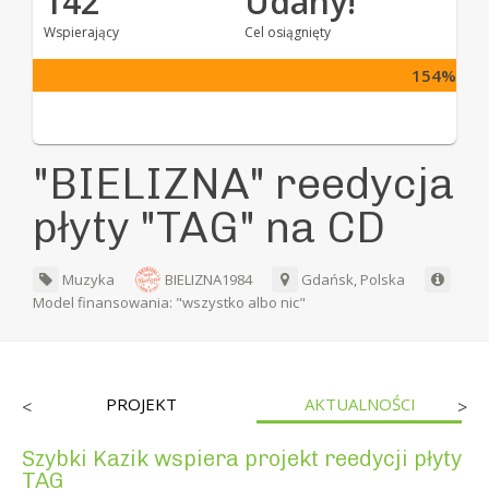
142
Udany!
Wspierający
Cel osiągnięty
154%
"BIELIZNA" reedycja
płyty "TAG" na CD
Muzyka
BIELIZNA1984
Gdańsk, Polska
Model finansowania: "wszystko albo nic"
PROJEKT
AKTUALNOŚCI
<
>
Szybki Kazik wspiera projekt reedycji płyty
TAG