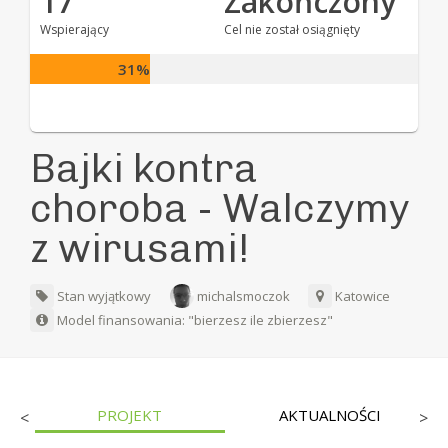
17
Zakończony
Wspierający
Cel nie został osiągnięty
31%
Bajki kontra
choroba - Walczymy
z wirusami!
Stan wyjątkowy
michalsmoczok
Katowice
Model finansowania: "bierzesz ile zbierzesz"
PROJEKT
AKTUALNOŚCI
<
>