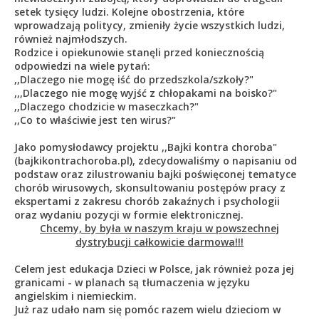
setek tysięcy ludzi. Kolejne obostrzenia, które
wprowadzają politycy, zmieniły życie wszystkich ludzi,
również najmłodszych.
Rodzice i opiekunowie stanęli przed koniecznością
odpowiedzi na wiele pytań:
,,Dlaczego nie mogę iść do przedszkola/szkoły?"
,,,Dlaczego nie mogę wyjść z chłopakami na boisko?"
,,Dlaczego chodzicie w maseczkach?"
,,Co to właściwie jest ten wirus?"
Jako pomysłodawcy projektu ,,Bajki kontra choroba"
(bajkikontrachoroba.pl), zdecydowaliśmy o napisaniu od
podstaw oraz zilustrowaniu bajki poświęconej tematyce
chorób wirusowych, skonsultowaniu postępów pracy z
ekspertami z zakresu chorób zakaźnych i psychologii
oraz wydaniu pozycji w formie elektronicznej.
Chcemy, by była w naszym kraju w powszechnej
dystrybucji całkowicie darmowa!!!
Celem jest edukacja Dzieci w Polsce, jak również poza jej
granicami - w planach są tłumaczenia w języku
angielskim i niemieckim.
Już raz udało nam się pomóc razem wielu dzieciom w