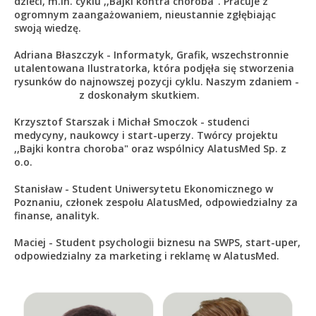
dzieci, m.in. cyklu ,,Bajki kontra choroba". Pracuje z
ogromnym zaangażowaniem, nieustannie zgłębiając
swoją wiedzę.
Adriana Błaszczyk - Informatyk, Grafik, wszechstronnie
utalentowana Ilustratorka, która podjęła się stworzenia
rysunków do najnowszej pozycji cyklu. Naszym zdaniem -
z doskonałym skutkiem.
Krzysztof Starszak i Michał Smoczok - studenci
medycyny, naukowcy i start-uperzy. Twórcy projektu
,,Bajki kontra choroba" oraz wspólnicy AlatusMed Sp. z
o.o.
Stanisław - Student Uniwersytetu Ekonomicznego w
Poznaniu, członek zespołu AlatusMed, odpowiedzialny za
finanse, analityk.
Maciej - Student psychologii biznesu na SWPS, start-uper,
odpowiedzialny za marketing i reklamę w AlatusMed.