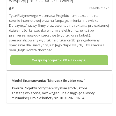
Wesprzyj projekt
2000
zł lub więcej
0
Pozostało: 1 / 1
Tytuł Platynowego Mecenasa Projektu - umieszczenie na
stronie internetowej oraz na fanpage, imienia i nazwiska
Darczyńcy/nazwy firmy oraz ewentualna reklama prowadzonej
działalności, książeczka w formie elektronicznej tuż po
premierze, nagrody rzeczowe (wydruki oraz kubek),
spersonalizowany wydruk na drukarce 3D, przygotowany
specjalnie dla Darczyńcy, lub Jego Najbliższych, 3 książeczki z
serii ,,Bajki kontra choroba”
Wesprzyj projekt
2000
zł lub więcej
Model finansowania: "bierzesz ile zbierzesz"
Twórca Projektu otrzyma wszystkie środki, które
zostaną wpłacone, bez względu na osiągnięcie kwoty
minimalnej. Projekt kończy się 30.05.2020 16:04