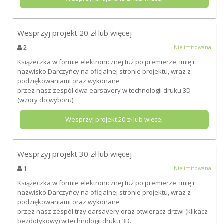
Wesprzyj projekt
20
zł lub więcej
2
Nielimitowana
Książeczka w formie elektronicznej tuż po premierze, imię i
nazwisko Darczyńcy na oficjalnej stronie projektu, wraz z
podziękowaniami oraz wykonane
przez nasz zespół dwa earsavery w technologii druku 3D
(wzory do wyboru)
Wesprzyj projekt
20
zł lub więcej
Wesprzyj projekt
30
zł lub więcej
1
Nielimitowana
Książeczka w formie elektronicznej tuż po premierze, imię i
nazwisko Darczyńcy na oficjalnej stronie projektu, wraz z
podziękowaniami oraz wykonane
przez nasz zespół trzy earsavery oraz otwieracz drzwi (klikacz
bezdotykowy) w technologii druku 3D.