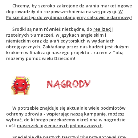
Chcemy, by szeroko zakrojone działania marketingowe
doprowadziły do rozpowszechnienia naszej pozycji.
W
Polsce dostęp do wydania planujemy całkowicie darmowy!
Środki są nam również niezbędne, do
realizacji
rzetelnych tłumaczeń
, w językach angielskim i
niemieckim oraz
działań edytorskich
w wydaniach
obcojęzycznych. Zakładany przez nas budżet jest dużym
krokiem w finalizacji naszego projektu - razem z Tobą
możemy pomóc wielu Dzieciom!
W potrzebie znajduje się aktualnie wiele podmiotów
ochrony zdrowia - wspierając naszą kampanię, możesz
wybrać, do którego przekażemy określoną w nagrodzie
ilość
maseczek higienicznych jednorazowych
.
Specjalnie dla naszych Darczyńców przygotowaliśmy