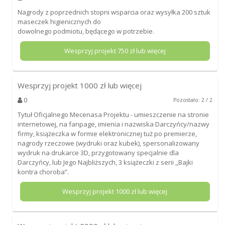
Nagrody z poprzednich stopni wsparcia oraz wysyłka 200 sztuk
maseczek higienicznych do
dowolnego podmiotu, będącego w potrzebie.
Wesprzyj projekt
750
zł lub więcej
Wesprzyj projekt
1000
zł lub więcej
0
Pozostało: 2 / 2
Tytuł Oficjalnego Mecenasa Projektu - umieszczenie na stronie
internetowej, na fanpage, imienia i nazwiska Darczyńcy/nazwy
firmy, książeczka w formie elektronicznej tuż po premierze,
nagrody rzeczowe (wydruki oraz kubek), spersonalizowany
wydruk na drukarce 3D, przygotowany specjalnie dla
Darczyńcy, lub Jego Najbliższych, 3 książeczki z serii ,,Bajki
kontra choroba”.
Wesprzyj projekt
1000
zł lub więcej