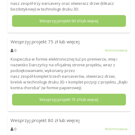
nasz zespół trzy earsavery oraz otwieracz drzwi (klikacz
bezdotykowy) w technologii druku 3D.
Wesprzyj projekt
60
zł lub więcej
Wesprzyj projekt
75
zł lub więcej
0
Nielimitowana
Książeczka w formie elektronicznej tuż po premierze, imię i
nazwisko Darczyńcy na oficjalnej stronie projektu, wraz z
podziękowaniami, wykonany przez
nasz zespół komplet trzech earsaverów, otwieracz drzwi,
brelok w technologii druku 3D + komplet pozycji z projektu ,,Bajki
kontra choroba” (w formie papierowej)
Wesprzyj projekt
75
zł lub więcej
Wesprzyj projekt
80
zł lub więcej
0
Nielimitowana