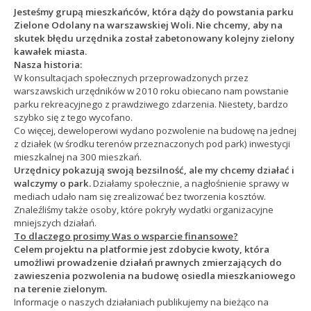
Jesteśmy grupą mieszkańców, która dąży do powstania parku
Zielone Odolany na warszawskiej Woli. Nie chcemy, aby na
skutek błędu urzędnika został zabetonowany kolejny zielony
kawałek miasta.
Nasza historia:
W konsultacjach społecznych przeprowadzonych przez
warszawskich urzędników w 2010 roku obiecano nam powstanie
parku rekreacyjnego z prawdziwego zdarzenia. Niestety, bardzo
szybko się z tego wycofano.
Co więcej, deweloperowi wydano pozwolenie na budowę na jednej
z działek (w środku terenów przeznaczonych pod park) inwestycji
mieszkalnej na 300 mieszkań.
Urzędnicy pokazują swoją bezsilność, ale my chcemy działać i
walczymy o park.
Działamy społecznie, a nagłośnienie sprawy w
mediach udało nam się zrealizować bez tworzenia kosztów.
Znaleźliśmy także osoby, które pokryły wydatki organizacyjne
mniejszych działań.
To dlaczego prosimy Was o wsparcie finansowe?
C
elem projektu na platformie jest zdobycie kwoty, która
umożliwi prowadzenie działań prawnych zmierzających do
zawieszenia pozwolenia na budowę osiedla mieszkaniowego
na terenie zielonym.
Informacje o naszych działaniach publikujemy na bieżąco na