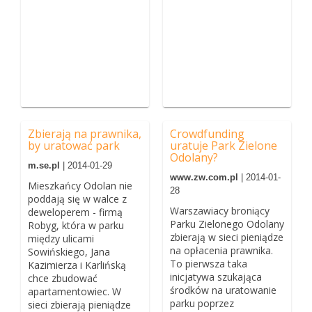
Zbierają na prawnika,
Crowdfunding
by uratować park
uratuje Park Zielone
Odolany?
m.se.pl
| 2014-01-29
www.zw.com.pl
| 2014-01-
Mieszkańcy Odolan nie
28
poddają się w walce z
Warszawiacy broniący
deweloperem - firmą
Parku Zielonego Odolany
Robyg, która w parku
zbierają w sieci pieniądze
między ulicami
na opłacenia prawnika.
Sowińskiego, Jana
To pierwsza taka
Kazimierza i Karlińską
inicjatywa szukająca
chce zbudować
środków na uratowanie
apartamentowiec. W
parku poprzez
sieci zbierają pieniądze