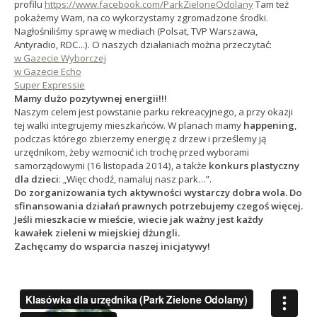
profilu
https://www.facebook.com/ParkZieloneOdolany
Tam też
pokażemy Wam, na co wykorzystamy zgromadzone środki.
Nagłośniliśmy sprawę w mediach (Polsat, TVP Warszawa,
Antyradio, RDC...). O naszych działaniach można przeczytać:
w Gazecie Wyborczej
w Gazecie Echo
Super Expressie
Mamy dużo pozytywnej energii!!!
Naszym celem jest powstanie parku rekreacyjnego, a przy okazji
tej walki integrujemy mieszkańców. W planach mamy
happening
,
podczas którego zbierzemy energię z drzew i prześlemy ją
urzędnikom, żeby wzmocnić ich trochę przed wyborami
samorządowymi (16 listopada 2014), a także
konkurs plastyczny
dla dzieci
: „Więc chodź, namaluj nasz park…”.
Do zorganizowania tych aktywności wystarczy dobra wola. Do
sfinansowania działań prawnych potrzebujemy czegoś więcej.
Jeśli mieszkacie w mieście, wiecie jak ważny jest każdy
kawałek zieleni w miejskiej dżungli.
Zachęcamy do wsparcia naszej inicjatywy!