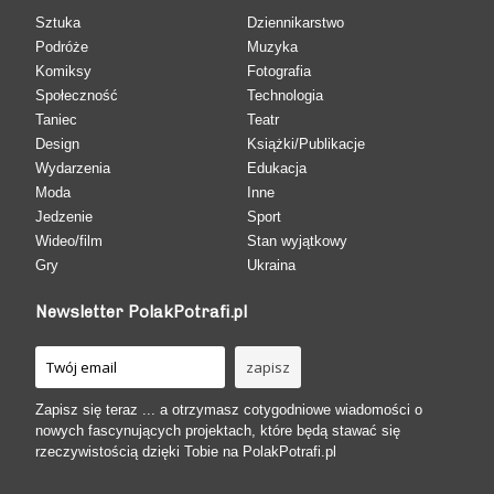
Sztuka
Dziennikarstwo
Podróże
Muzyka
Komiksy
Fotografia
Społeczność
Technologia
Taniec
Teatr
Design
Książki/Publikacje
Wydarzenia
Edukacja
Moda
Inne
Jedzenie
Sport
Wideo/film
Stan wyjątkowy
Gry
Ukraina
Newsletter PolakPotrafi.pl
Zapisz się teraz ... a otrzymasz cotygodniowe wiadomości o
nowych fascynujących projektach, które będą stawać się
rzeczywistością dzięki Tobie na PolakPotrafi.pl