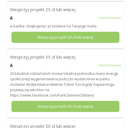
Wesprzyj projekt
25
zł lub więcej
Nielimitowana
e-kartka 'dziękujemy' przesłana na Twojego maila
Wesprzyj projekt
25
zł lub więcej
Wesprzyj projekt
35
zł lub więcej
Nielimitowana
20 kilodżuli odolańskich (nowa lokalna jednostka miary energii
społecznej) wygenerowana podczas wydarzenia w parku
zostanie dedykowana właśnie Tobie! Szczegóły happeningu
pojawią się wkrótce na
https://www.facebook.com/ParkZieloneOdolany
Wesprzyj projekt
35
zł lub więcej
Wesprzyj projekt
50
zł lub więcej