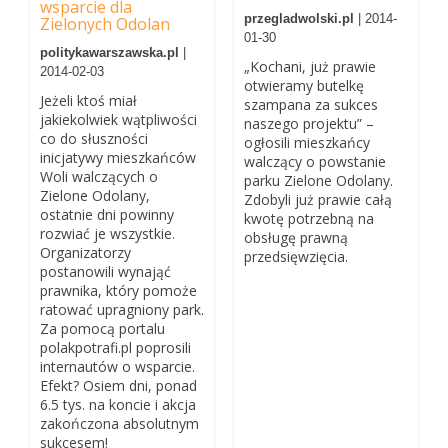
wsparcie dla
przegladwolski.pl
| 2014-
Zielonych Odolan
01-30
politykawarszawska.pl
|
„Kochani, już prawie
2014-02-03
otwieramy butelkę
Jeżeli ktoś miał
szampana za sukces
jakiekolwiek wątpliwości
naszego projektu” –
co do słuszności
ogłosili mieszkańcy
inicjatywy mieszkańców
walczący o powstanie
Woli walczących o
parku Zielone Odolany.
Zielone Odolany,
Zdobyli już prawie całą
ostatnie dni powinny
kwotę potrzebną na
rozwiać je wszystkie.
obsługę prawną
Organizatorzy
przedsięwzięcia.
postanowili wynająć
prawnika, który pomoże
ratować upragniony park.
Za pomocą portalu
polakpotrafi.pl poprosili
internautów o wsparcie.
Efekt? Osiem dni, ponad
6.5 tys. na koncie i akcja
zakończona absolutnym
sukcesem!