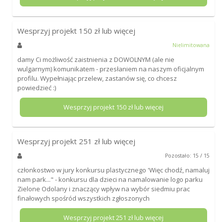
Wesprzyj projekt
150
zł lub więcej
Nielimitowana
damy Ci możliwość zaistnienia z DOWOLNYM (ale nie
wulgarnym) komunikatem - przesłaniem na naszym oficjalnym
profilu. Wypełniając przelew, zastanów się, co chcesz
powiedzieć :)
Wesprzyj projekt
150
zł lub więcej
Wesprzyj projekt
251
zł lub więcej
Pozostało: 15 / 15
członkostwo w jury konkursu plastycznego 'Więc chodź, namaluj
nam park..." - konkursu dla dzieci na namalowanie logo parku
Zielone Odolany i znaczący wpływ na wybór siedmiu prac
finałowych spośród wszystkich zgłoszonych
Wesprzyj projekt
251
zł lub więcej