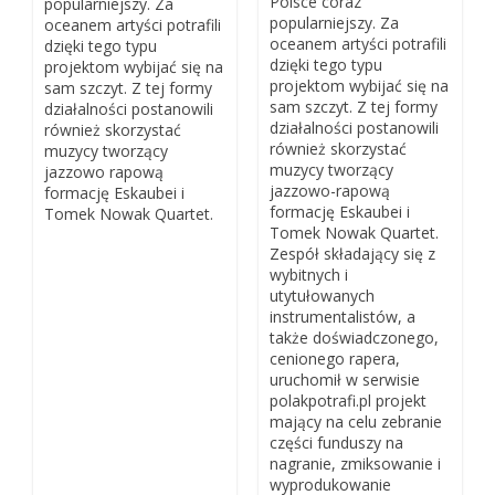
Polsce coraz
popularniejszy. Za
popularniejszy. Za
oceanem artyści potrafili
oceanem artyści potrafili
dzięki tego typu
dzięki tego typu
projektom wybijać się na
projektom wybijać się na
sam szczyt. Z tej formy
sam szczyt. Z tej formy
działalności postanowili
działalności postanowili
również skorzystać
również skorzystać
muzycy tworzący
muzycy tworzący
jazzowo rapową
jazzowo-rapową
formację Eskaubei i
formację Eskaubei i
Tomek Nowak Quartet.
Tomek Nowak Quartet.
Zespół składający się z
wybitnych i
utytułowanych
instrumentalistów, a
także doświadczonego,
cenionego rapera,
uruchomił w serwisie
polakpotrafi.pl projekt
mający na celu zebranie
części funduszy na
nagranie, zmiksowanie i
wyprodukowanie