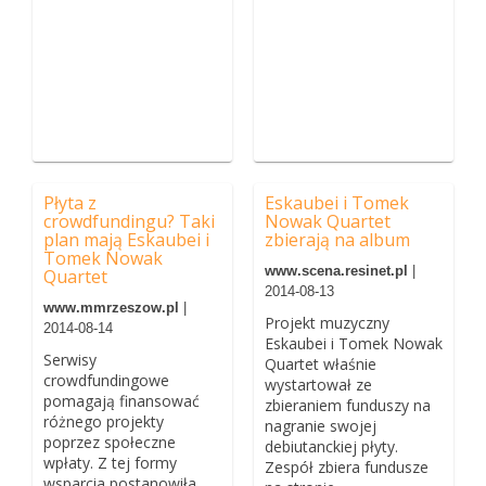
Płyta z
Eskaubei i Tomek
crowdfundingu? Taki
Nowak Quartet
plan mają Eskaubei i
zbierają na album
Tomek Nowak
www.scena.resinet.pl
|
Quartet
2014-08-13
www.mmrzeszow.pl
|
Projekt muzyczny
2014-08-14
Eskaubei i Tomek Nowak
Serwisy
Quartet właśnie
crowdfundingowe
wystartował ze
pomagają finansować
zbieraniem funduszy na
różnego projekty
nagranie swojej
poprzez społeczne
debiutanckiej płyty.
wpłaty. Z tej formy
Zespół zbiera fundusze
wsparcia postanowiła