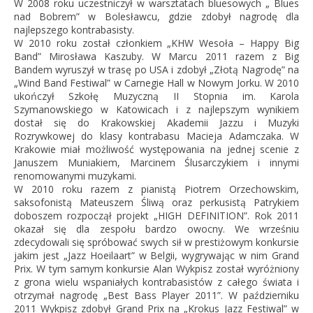
W 2008 roku uczestniczył w warsztatach bluesowych „ Blues
nad Bobrem” w Bolesławcu, gdzie zdobył nagrodę dla
najlepszego kontrabasisty.
W 2010 roku został członkiem „KHW Wesoła – Happy Big
Band” Mirosława Kaszuby. W Marcu 2011 razem z Big
Bandem wyruszył w trasę po USA i zdobył „Złotą Nagrodę” na
„Wind Band Festiwal” w Carnegie Hall w Nowym Jorku. W 2010
ukończył Szkołę Muzyczną II Stopnia im. Karola
Szymanowskiego w Katowicach i z najlepszym wynikiem
dostał się do Krakowskiej Akademii Jazzu i Muzyki
Rozrywkowej do klasy kontrabasu Macieja Adamczaka. W
Krakowie miał możliwość występowania na jednej scenie z
Januszem Muniakiem, Marcinem Ślusarczykiem i innymi
renomowanymi muzykami.
W 2010 roku razem z pianistą Piotrem Orzechowskim,
saksofonistą Mateuszem Śliwą oraz perkusistą Patrykiem
doboszem rozpoczął projekt „HIGH DEFINITION”. Rok 2011
okazał się dla zespołu bardzo owocny. We wrześniu
zdecydowali się spróbować swych sił w prestiżowym konkursie
jakim jest „Jazz Hoeilaart” w Belgii, wygrywając w nim Grand
Prix. W tym samym konkursie Alan Wykpisz został wyróżniony
z grona wielu wspaniałych kontrabasistów z całego świata i
otrzymał nagrodę „Best Bass Player 2011”. W październiku
2011 Wykpisz zdobył Grand Prix na „Krokus Jazz Festiwal” w