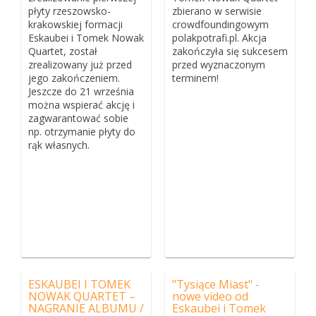
płyty rzeszowsko-
zbierano w serwisie
krakowskiej formacji
crowdfoundingowym
Eskaubei i Tomek Nowak
polakpotrafi.pl. Akcja
Quartet, został
zakończyła się sukcesem
zrealizowany już przed
przed wyznaczonym
jego zakończeniem.
terminem!
Jeszcze do 21 września
można wspierać akcję i
zagwarantować sobie
np. otrzymanie płyty do
rąk własnych.
ESKAUBEI I TOMEK
"Tysiące Miast" -
NOWAK QUARTET –
nowe video od
NAGRANIE ALBUMU /
Eskaubei i Tomek