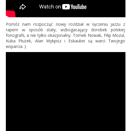
Pomóż nam rozpocząć nowy rozdział w łączeniu jazzu z
rapem w sposób stały, wzbogacający dorobek polskiej
fonografii, a nie tylko okazjonalny. Tomek Nowak, Filip Mozul,
Kuba Płużek, Alan Wykpisz i Eskaubei są warci Twojego
wsparcia :)