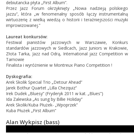
debiutancka płyta „First Album”.
Przez Jazz Forum okrzyknięty „Nowa nadzieją polskiego
jazzu”, która „w fenomenalny sposób łączy instrumentalną
wirtuozerię z wielką wiedzą o historii i teraźniejszości muzyki
improwizowanej.”
Laureat konkursów:
Festiwal pianistów jazzowych w Warszawie, Konkurs
standardów jazzowych w Siedlcach, Jazz Juniors w Krakowie,
Złota Tarka, Jazz nad Odrą, International jazz Competition w
Tarnowie
Finalista i wyróżnienie w Montreux Piano Competition !
Dyskografia:
Arek Skolik Special Trio „Detour Ahead”
Jarek Bothur Quartet „Lilla Chezquiz”
Irek Dudek „Bluesy” (Fryderyk 2011 w kat.
„Blues”)
Ida Zalewska „As sung by Billie Holiday”
Arek Skolik/Kuba Płużek- „Wpoprzek”
Kuba Płużek „First Album”
Alan Wykpisz (bass)