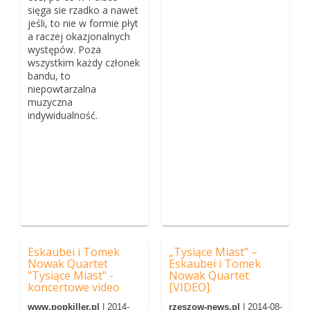
sięga sie rzadko a nawet
jeśli, to nie w formie płyt
a raczej okazjonalnych
występów. Poza
wszystkim każdy członek
bandu, to
niepowtarzalna
muzyczna
indywidualność.
Eskaubei i Tomek
„Tysiące Miast” –
Nowak Quartet
Eskaubei i Tomek
"Tysiące Miast" -
Nowak Quartet
koncertowe video
[VIDEO].
www.popkiller.pl
| 2014-
rzeszow-news.pl
| 2014-08-