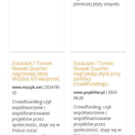
pierwszej płyty zespołu.
Eskaubei i Tomek
Eskaubei i Tomek
Nowak Quartet
Nowak Quartet
nagrywają płytę.
nagrywają płytę przy
Możesz ich wesprzeć.
pomocy
crowdfundingu
www.muzyk.net
| 2014-08-
www.popkiller.pl
| 2014-
20
08-20
Crowdfounding czyli
Crowdfunding, czyli
współtworzenie i
współtworzenie i
współfinansowanie
współfinansowanie
projektów przez
projektów przez
społeczność, staje się w
społeczność, staje się w
Polsce coraz