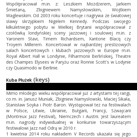
Współpracował m.in. z: Leszkiem Możdżerem, Jarkiem
Śmietaną, Zbigniewem Namysłowskim, Wojtkiem
Waglewskim.
Od 2003 roku koncertuje i nagrywa ze światowej
sławy skrzypkiem Nigelem Kennedy.
Podczas swojego
kilkuletniego pobytu w Wielkiej Brytanii współpracował z
czołówką londyńskiej sceny jazzowej i soulowej m.in. z
Yaronem Stavi, Timem Richardsem, Xantone Blacq czy
Troyem Millerem.
Koncertował w najbardziej prestiżowych
salach koncertowych i klubach jazzowych w Europie m.in.
Royal Albert Hall w Londynie, Filharmonii Berlińskiej, Theatre
des Champes Elysees w Paryżu oraz Ronnie Scott's w Lodynie
czy Quasimodo w Berlinie.
(keys)
Kuba Płużek
Mimo młodego wieku współpracował już z artystami tej rangi,
co m. in. Janusz Muniak, Zbigniew Namysłowski, Maciej Sikała,
Stanisław Soyka i Piotr Baron. Występował też na festiwalach
w Polsce, Litwie, Ukrainie, Bułgarii, Francji, Szwajcarii
(Montreux Jaz
z Festival), Niemczech i Austrii. Jest laureatem
m.in. nagrody indywidualnej w konkursie towarzyszącym
festiwalowi Jazz nad Odrą w 2010 r.
1 kwietnia 2014 roku nakładem V Records ukazała się jego