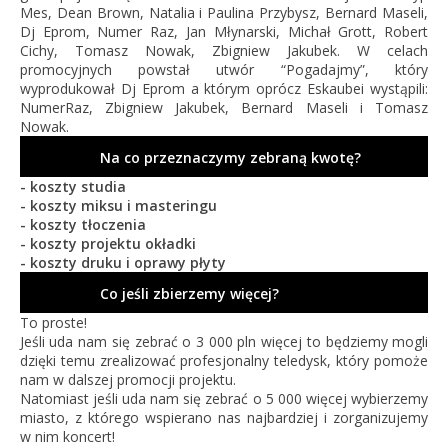
Mes, Dean Brown, Natalia i Paulina Przybysz, Bernard Maseli,
Dj Eprom, Numer Raz, Jan Młynarski, Michał Grott, Robert
Cichy, Tomasz Nowak, Zbigniew Jakubek. W celach
promocyjnych powstał utwór “Pogadajmy”, który
wyprodukował Dj Eprom a którym oprócz Eskaubei wystąpili:
NumerRaz, Zbigniew Jakubek, Bernard Maseli i Tomasz
Nowak.
Na co przeznaczymy zebraną kwotę?
- koszty studia
- koszty miksu i masteringu
- koszty tłoczenia
- koszty projektu okładki
- koszty druku i oprawy płyty
Co jeśli zbierzemy więcej?
To proste!
Jeśli uda nam się zebrać o 3 000 pln więcej to będziemy mogli
dzięki temu zrealizować profesjonalny teledysk, który pomoże
nam w dalszej promocji projektu.
Natomiast jeśli uda nam się zebrać o 5 000 więcej wybierzemy
miasto, z którego wspierano nas najbardziej i zorganizujemy
w nim koncert!