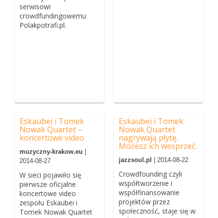
serwisowi
crowdfundingowemu
Polakpotrafi.pl.
Eskaubei i Tomek
Eskaubei i Tomek
Nowak Quartet –
Nowak Quartet
koncertowe video
nagrywają płytę.
Możesz ich wesprzeć.
muzyczny-krakow.eu
|
jazzsoul.pl
| 2014-08-22
2014-08-27
Crowdfounding czyli
W sieci pojawiło się
współtworzenie i
pierwsze oficjalne
współfinansowanie
koncertowe video
projektów przez
zespołu Eskaubei i
społeczność, staje się w
Tomek Nowak Quartet