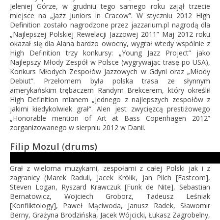
Jeleniej Górze, w grudniu tego samego roku zajął trzecie
miejsce na „Jazz Juniors in Cracow”. W styczniu 2012 High
Definition zostało nagrodzone przez jazzarium.pl nagrodą dla
„Najlepszej Polskiej Rewelacji Jazzowej 2011” Maj 2012 roku
okazał się dla Alana bardzo owocny, wygrał wtedy wspólnie z
High Definition trzy konkursy: „Young Jazz Project” jako
Najlepszy Młody Zespół w Polsce (wygrywając trasę po USA),
Konkurs Młodych Zespołów Jazzowych w Gdyni oraz „Młody
Debiut”. Przełomem była polska trasa ze słynnym
amerykańskim trębaczem Randym Brekcerem, który określił
High Definition mianem „jednego z najlepszych zespołów z
jakimi kiedykolwiek grał”. Alen jest zwycięzcą prestiżowego
„Honorable mention of Art at Bass Copenhagen 2012”
zorganizowanego w sierpniu 2012 w Danii.
Filip Mozul
(
drums)
Grał z wieloma muzykami, zespołami z całej Polski jak i z
zagranicy (Marek Raduli, Jacek Królik, Jan Pilch [Eastcom],
Steven Logan, Ryszard Krawczuk [Funk de Nite], Sebastian
Bernatowicz, Wojciech Groborz, Tadeusz Leśniak
[Konfliktology], Paweł Mąciwoda, Janusz Radek, Sławomir
Berny, Grażyna Brodzińska, Jacek Wójcicki, Łukasz Zagrobelny,