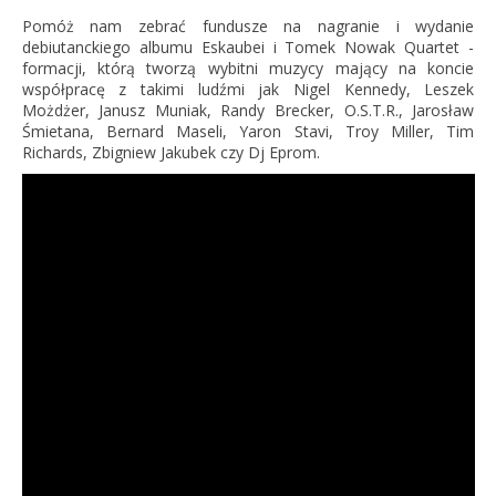
Pomóż nam zebrać fundusze na nagranie i wydanie
debiutanckiego albumu Eskaubei i Tomek Nowak Quartet -
formacji, którą tworzą wybitni muzycy mający na koncie
współpracę z takimi ludźmi jak Nigel Kennedy, Leszek
Możdżer, Janusz Muniak, Randy Brecker, O.S.T.R., Jarosław
Śmietana, Bernard Maseli, Yaron Stavi, Troy Miller, Tim
Richards, Zbigniew Jakubek czy Dj Eprom.