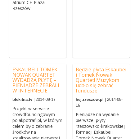
atrium CH Plaza
Rzeszów
ESKAUBEI I TOMEK
Będzie płyta Eskaubei
NOWAK QUARTET
i Tomek Nowak
WYDADZĄ PŁYTĘ –
Quartet! Muzykom
PIENIĄDZE ZEBRALI
udało się zebrać
W INTERNECIE
fundusze
blekitna.tv
| 2014-09-17
hej.rzeszow.pl
| 2014-09-
16
Projekt w serwisie
crowdfoundingowym
Pieniądze na wydanie
polakpotrafi.pl, w którym
pierwszej płyty
celem było zebranie
rzeszowsko-krakowskiej
środków na
formacji Eskaubei i
zrealizowanie pierwszej
Tomek Nowak Quartet