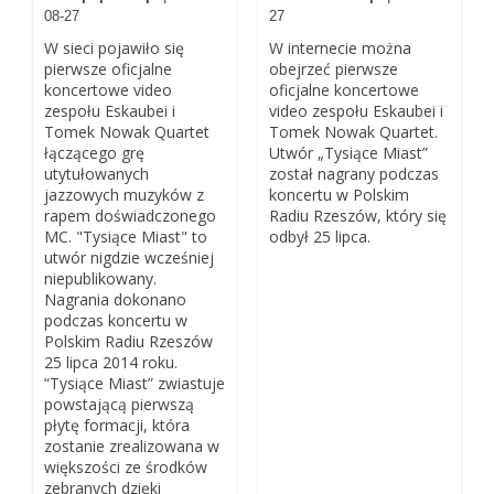
08-27
27
W sieci pojawiło się
W internecie można
pierwsze oficjalne
obejrzeć pierwsze
koncertowe video
oficjalne koncertowe
zespołu Eskaubei i
video zespołu Eskaubei i
Tomek Nowak Quartet
Tomek Nowak Quartet.
łączącego grę
Utwór „Tysiące Miast”
utytułowanych
został nagrany podczas
jazzowych muzyków z
koncertu w Polskim
rapem doświadczonego
Radiu Rzeszów, który się
MC. "Tysiące Miast" to
odbył 25 lipca.
utwór nigdzie wcześniej
niepublikowany.
Nagrania dokonano
podczas koncertu w
Polskim Radiu Rzeszów
25 lipca 2014 roku.
“Tysiące Miast” zwiastuje
powstającą pierwszą
płytę formacji, która
zostanie zrealizowana w
większości ze środków
zebranych dzięki