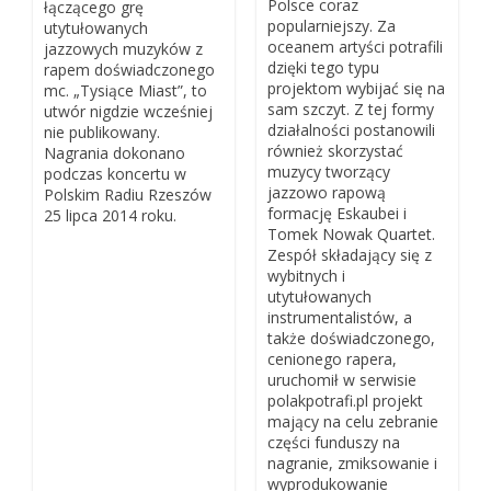
Polsce coraz
łączącego grę
popularniejszy. Za
utytułowanych
oceanem artyści potrafili
jazzowych muzyków z
dzięki tego typu
rapem doświadczonego
projektom wybijać się na
mc. „Tysiące Miast”, to
sam szczyt. Z tej formy
utwór nigdzie wcześniej
działalności postanowili
nie publikowany.
również skorzystać
Nagrania dokonano
muzycy tworzący
podczas koncertu w
jazzowo rapową
Polskim Radiu Rzeszów
formację Eskaubei i
25 lipca 2014 roku.
Tomek Nowak Quartet.
Zespół składający się z
wybitnych i
utytułowanych
instrumentalistów, a
także doświadczonego,
cenionego rapera,
uruchomił w serwisie
polakpotrafi.pl projekt
mający na celu zebranie
części funduszy na
nagranie, zmiksowanie i
wyprodukowanie