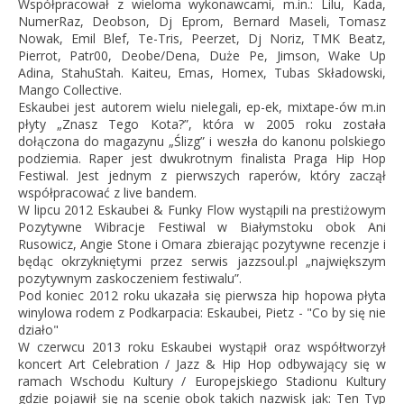
Współpracował z wieloma wykonawcami, m.in.: Lilu, Kada,
NumerRaz, Deobson, Dj Eprom, Bernard Maseli, Tomasz
Nowak, Emil Blef, Te-Tris, Peerzet, Dj Noriz, TMK Beatz,
Pierrot, Patr00, Deobe/Dena, Duże Pe, Jimson, Wake Up
Adina, StahuSta
h. Kaiteu, Emas, Homex, Tubas Składowski,
Mango Collective.
Eskaubei jest autorem wielu nielegali, ep-ek, mixtape-ów m.in
płyty „Znasz Tego Kota?”, która w 2005 roku została
dołączona do magazynu „Ślizg” i weszła do kanonu polskiego
podziemia. Raper jest dwukrotnym finalista Praga Hip Hop
Festiwal. Jest jednym z pierwszych raperów, który zaczął
współpracować z live bandem.
W lipcu 2012 Eskaubei & Funky Flow wystąpili na prestiżowym
Pozytywne Wibracje Festiwal w Białymstoku obok Ani
Rusowicz, Angie Stone i Omara zbierając pozytywne recenzje i
będąc okrzykniętymi przez serwis jazzsoul.pl „największym
pozytywnym zaskoczeniem festiwalu”.
Pod koniec 2012 roku ukazała się pierwsza hip hopowa płyta
winylowa rodem z Podkarpacia: Eskaubei, Pietz - "Co by się nie
działo"
W czerwcu 2013 roku Eskaubei wystąpił oraz współtworzył
koncert Art Celebration / Jazz & Hip Hop odbywający się w
ramach Wschodu Kultury / Europejskiego Stadionu Kultury
gdzie pojawił się na scenie obok takich nazwisk jak: Ten Typ