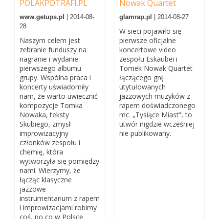
POLAKPOTRAFI.PL
Nowak Quartet
www.getups.pl
| 2014-08-
glamrap.pl
| 2014-08-27
28
W sieci pojawiło się
Naszym celem jest
pierwsze oficjalne
zebranie funduszy na
koncertowe video
nagranie i wydanie
zespołu Eskaubei i
pierwszego albumu
Tomek Nowak Quartet
grupy. Wspólna praca i
łączącego grę
koncerty uświadomiły
utytułowanych
nam, że warto uwiecznić
jazzowych muzyków z
kompozycje Tomka
rapem doświadczonego
Nowaka, teksty
mc. „Tysiące Miast”, to
Skubiego, zmysł
utwór nigdzie wcześniej
improwizacyjny
nie publikowany.
członków zespołu i
chemię, która
wytworzyła się pomiędzy
nami. Wierzymy, że
łącząc klasyczne
jazzowe
instrumentarium z rapem
i improwizacjami robimy
coś, po co w Polsce