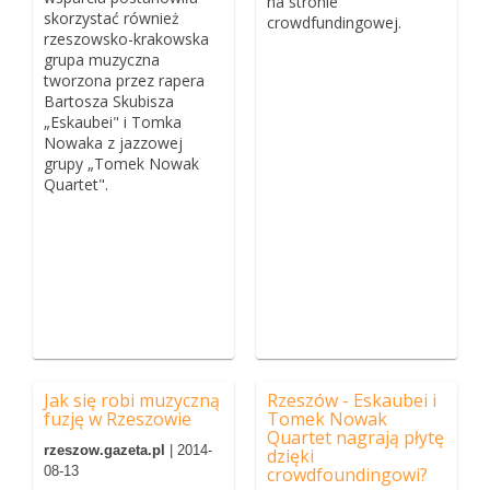
na stronie
skorzystać również
crowdfundingowej.
rzeszowsko-krakowska
grupa muzyczna
tworzona przez rapera
Bartosza Skubisza
„Eskaubei" i Tomka
Nowaka z jazzowej
grupy „Tomek Nowak
Quartet".
Jak się robi muzyczną
Rzeszów - Eskaubei i
fuzję w Rzeszowie
Tomek Nowak
Quartet nagrają płytę
rzeszow.gazeta.pl
| 2014-
dzięki
08-13
crowdfoundingowi?