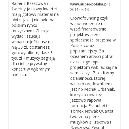
Raper z Rzeszowa i
www.super-polska.pl
|
świetny jazzowy kwartet
2014-08-13
mają gotowy materiał na
Crowdfounding czyli
płytę, jakiej nie było na
współtworzenie i
polskim rynku
współfinansowanie
muzycznym. Chcą ją
projektów przez
wydać i szukają
społeczność, staje się w
wsparcia: jeśli dasz na
Polsce coraz
nią 30 zł, dostaniesz
popularniejszy. Za
gotowy album, dasz 3
oceanem artyści potrafili
tys. zł - muzycy zagrają
dzięki tego typu
dla ciebie prywatny
projektom wybijać się na
koncert w wybranym
sam szczyt. Z tej formy
miejscu.
działalności, której
wielkim orędownikiem
jest np Michał Urbaniak,
korzysta również
jazzowo rapowa
formacja Eskaubei i
Tomek Nowak Quartet,
tworzona przez
muzyków z Krakowa i
Rzeszowa. Zespół