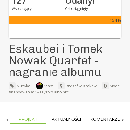
127
Udany!
Wspierający
Cel osiągnięty
154%
Eskaubei i Tomek
Nowak Quartet -
nagranie albumu
Muzyka
reart
Rzeszów, Kraków
Model
finansowania: "wszystko albo nic"
CY
PROJEKT
AKTUALNOŚCI
KOMENTARZE
<
>