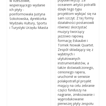
popularniejszy. Za
w Rzeszowie,
oceanem artyści potrafili
wspierającego wydanie
dzięki tego typu
ich płyty -
projektom wybijać się na
poinformowała Justyna
sam szczyt. Z tej formy
Sokołowska, dyrektorka
działalności postanowili
Wydziału Kultury, Sportu
również skorzystać
i Turystyki Urzędu Miasta
muzycy tworzący
jazzowo rapową
formację Eskaubei i
Tomek Nowak Quartet.
Zespół składający się z
wybitnych i
utytułowanych
instrumentalistów, a
także doświadczonego,
cenionego rapera,
uruchomił w serwisie
polakpotrafi.pl projekt
mający na celu zebranie
części funduszy na
nagranie, zmiksowanie i
wyprodukowanie
pierwszej płyty zespołu