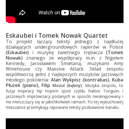
Eskaubei i Tomek Nowak Quartet
To projekt łączący teksty jednego z najdłużej
działających undergroundowych raperów w Polsce
(Eskaubei)
i muzykę świetnego trębacza
(Tomek
Nowak)
znanego ze współpracy m.in. z Nigelem
Kennedy, Jarosławem Śmietaną, muzykami Amy
Winehouse czy Massive Attack. Skład zespołu
współtworzą jedni z najlepszych muzyków jazzowych
młodego pokolenia:
Alan Wykpisz (kontrabas), Kuba
Płużek (piano), Filip
Mozul (bębny)
. Muzyka zespołu, to
fuzja inspiracji hip hopem spod szyldu Native Tongues i
jazzowych improwizacji podanych w sposób nieskrępowany i
nie mieszczący się w jakichkolwiek ramach. Po tej wybuchowej
mieszance przemykają rapowane teksty pozbawione banału.