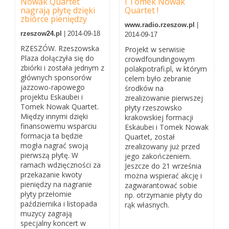
Nowak Quartet
i Tomek Nowak
nagrają płytę dzięki
Quartet !
zbiórce pieniędzy
www.radio.rzeszow.pl
|
rzeszow24.pl
| 2014-09-18
2014-09-17
RZESZÓW. Rzeszowska
Projekt w serwisie
Plaza dołączyła się do
crowdfoundingowym
zbiórki i została jednym z
polakpotrafi.pl, w którym
głównych sponsorów
celem było zebranie
jazzowo-rapowego
środków na
projektu Eskaubei i
zrealizowanie pierwszej
Tomek Nowak Quartet.
płyty rzeszowsko
Między innymi dzięki
krakowskiej formacji
finansowemu wsparciu
Eskaubei i Tomek Nowak
formacja ta będzie
Quartet, został
mogła nagrać swoją
zrealizowany już przed
pierwszą płytę. W
jego zakończeniem.
ramach wdzięczności za
Jeszcze do 21 września
przekazanie kwoty
można wspierać akcję i
pieniędzy na nagranie
zagwarantować sobie
płyty przełomie
np. otrzymanie płyty do
października i listopada
rąk własnych.
muzycy zagrają
specjalny koncert w