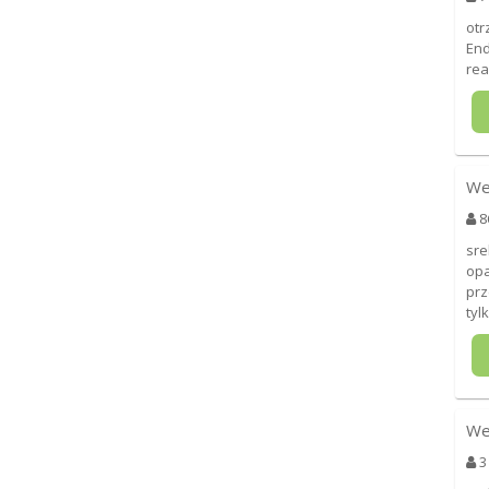
otr
End
rea
We
8
sre
opa
prz
tyl
We
3