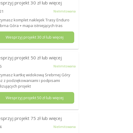
sprzyj projekt
30
zł lub więcej
21
Nielimitowana
zymasz komplet naklejek Trasy Enduro
brna Góra + mapa istniejących tras
Wesprzyj projekt
30
zł lub więcej
sprzyj projekt
50
zł lub więcej
6
Nielimitowana
zymasz kartkę widokową Srebrnej Góry
z z podziękowaniami i podpisami
lizujących projekt
Wesprzyj projekt
50
zł lub więcej
sprzyj projekt
75
zł lub więcej
4
Nielimitowana