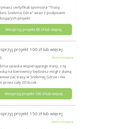
zymasz certyfikat sponsora "Trasy
uro Srebrna Góra" wraz z podpisami
lizujących projekt
Wesprzyj projekt
80
zł lub więcej
sprzyj projekt
100
zł lub więcej
6
Nielimitowana
brna opaska wspierającego trasy, z tą
ską na kierownicy będziesz mógł z dumą
emierzać trasy w Srebrnej Górze i nie
ko przez cały 2016 rok
Wesprzyj projekt
100
zł lub więcej
sprzyj projekt
150
zł lub więcej
Nielimitowana