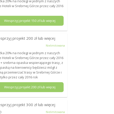
żka 20% na noclegi w jednym z naszych
e Hoteli w Srebrnej Górze przez cały 2016
Wesprzyj projekt
150
zł lub więcej
sprzyj projekt
200
zł lub więcej
Nielimitowana
żka 20% na noclegi w jednym z naszych
e Hoteli w Srebrnej Górze przez cały 2016
 + srebrna opaska wspierającego trasy, z
opaską na kierownicy będziesz mógł z
ą przemierzać trasy w Srebrnej Górze i
 tylko przez cały 2016 rok
Wesprzyj projekt
200
zł lub więcej
sprzyj projekt
300
zł lub więcej
0
Nielimitowana