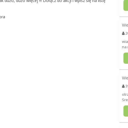
dużo, dużo więcej !!! Dołącz do akcji i wpisz się na listę
ora
We
2
wia
na
We
3
otr
Sr