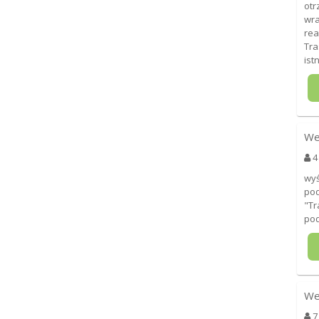
otr
wra
rea
Tra
ist
We
4
wyś
pod
"Tr
pod
We
7