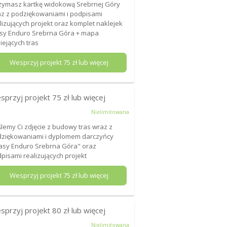
zymasz kartkę widokową Srebrnej Góry
z z podziękowaniami i podpisami
lizujących projekt oraz komplet naklejek
sy Enduro Srebrna Góra + mapa
niejących tras
Wesprzyj projekt
75
zł lub więcej
sprzyj projekt
75
zł lub więcej
Nielimitowana
lemy Ci zdjęcie z budowy tras wraz z
ziękowaniami i dyplomem darczyńcy
asy Enduro Srebrna Góra" oraz
pisami realizujących projekt
Wesprzyj projekt
75
zł lub więcej
sprzyj projekt
80
zł lub więcej
Nielimitowana