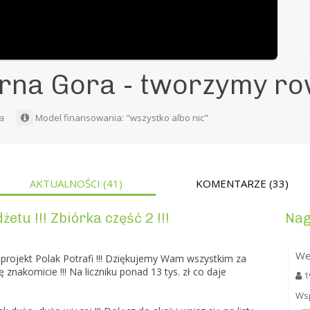
rna Gora - tworzymy r
ka
Model finansowania: "wszystko albo nic"
AKTUALNOŚCI
(41)
KOMENTARZE
(33)
tu !!! Zbiórka część 2 !!!
Nag
We
projekt Polak Potrafi !!! Dziękujemy Wam wszystkim za
ię znakomicie !!! Na liczniku ponad 13 tys. zł co daje
1
Wsp