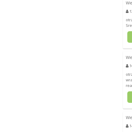
We
1
otr
Sre
We
1
otr
wra
rea
We
1