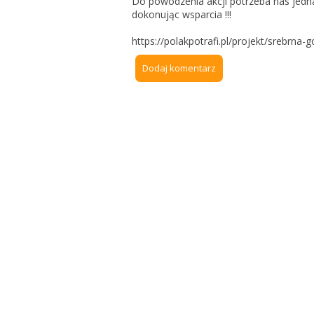
Do powodzenia akcji potrzeba nas jednak 
dokonując wsparcia !!!
https://polakpotrafi.pl/projekt/srebrna-g
Dodaj komentarz