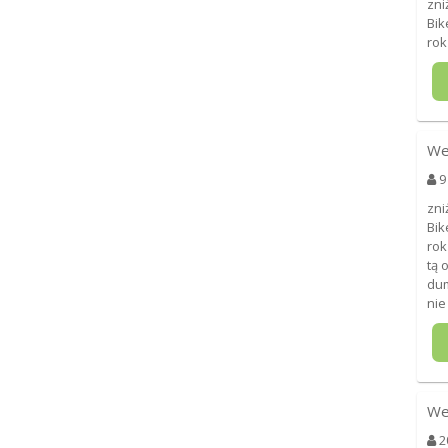
zni
Bik
rok
We
9
zni
Bik
rok
tą 
dum
nie
We
2