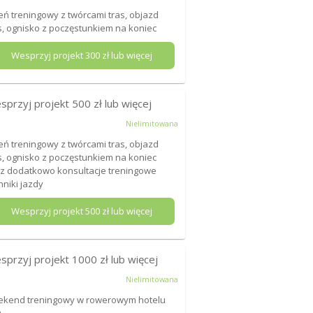
eń treningowy z twórcami tras, objazd
s, ognisko z poczęstunkiem na koniec
Wesprzyj projekt
300
zł lub więcej
sprzyj projekt
500
zł lub więcej
Nielimitowana
eń treningowy z twórcami tras, objazd
s, ognisko z poczęstunkiem na koniec
z dodatkowo konsultacje treningowe
hniki jazdy
Wesprzyj projekt
500
zł lub więcej
sprzyj projekt
1000
zł lub więcej
Nielimitowana
kend treningowy w rowerowym hotelu