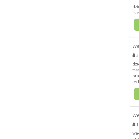
dzi
tra
We
3
dzi
tra
ora
tec
We
1
wee