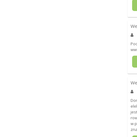
We
Pod
ww
We
Dor
ele
jes
row
w p
zna