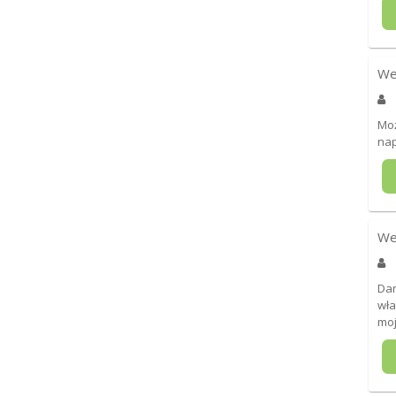
We
Moż
nap
We
Dan
wła
moj