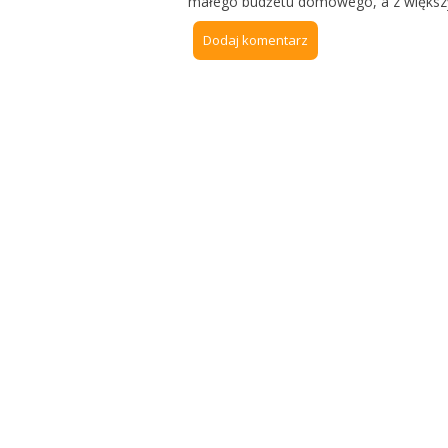
małego budżetu domowego, a z większ
Dodaj komentarz