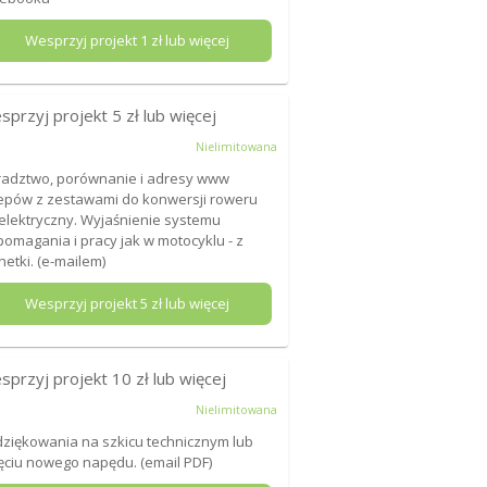
Wesprzyj projekt
1
zł lub więcej
sprzyj projekt
5
zł lub więcej
Nielimitowana
adztwo, porównanie i adresy www
epów z zestawami do konwersji roweru
elektryczny. Wyjaśnienie systemu
omagania i pracy jak w motocyklu - z
etki. (e-mailem)
Wesprzyj projekt
5
zł lub więcej
sprzyj projekt
10
zł lub więcej
Nielimitowana
ziękowania na szkicu technicznym lub
ęciu nowego napędu. (email PDF)