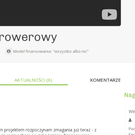
d rowerowy
e
Model finansowania: "wszystko albo nic"
AKTUALNOŚCI
(6)
KOMENTARZE
Nag
We
Po
 projektem rozpoczynam zmagania już teraz - z
Fa