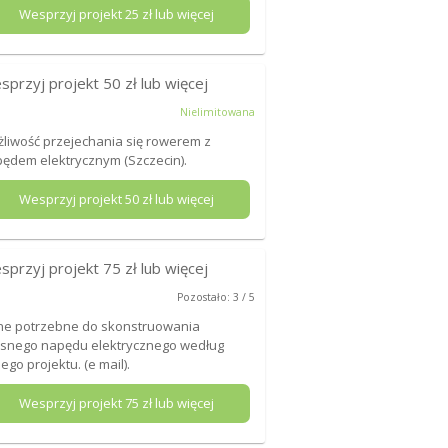
Wesprzyj projekt
25
zł lub więcej
sprzyj projekt
50
zł lub więcej
Nielimitowana
liwość przejechania się rowerem z
ędem elektrycznym (Szczecin).
Wesprzyj projekt
50
zł lub więcej
sprzyj projekt
75
zł lub więcej
Pozostało: 3 / 5
e potrzebne do skonstruowania
snego napędu elektrycznego według
ego projektu. (e mail).
Wesprzyj projekt
75
zł lub więcej