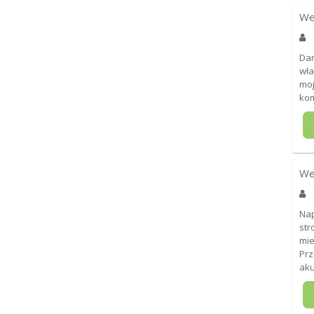
We
Dan
wła
moj
kom
We
Nap
str
mie
Prz
aku