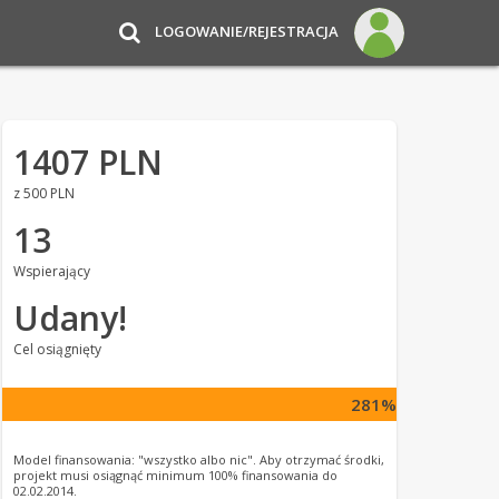
LOGOWANIE/REJESTRACJA
1407 PLN
z 500 PLN
13
Wspierający
Udany!
Cel osiągnięty
281%
Model finansowania: "wszystko albo nic". Aby otrzymać środki,
projekt musi osiągnąć minimum 100% finansowania do
02.02.2014.