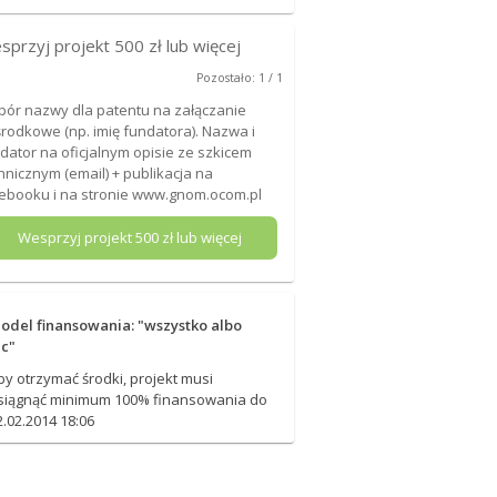
sprzyj projekt
500
zł lub więcej
Pozostało: 1 / 1
ór nazwy dla patentu na załączanie
rodkowe (np. imię fundatora). Nazwa i
dator na oficjalnym opisie ze szkicem
hnicznym (email) + publikacja na
ebooku i na stronie www.gnom.ocom.pl
Wesprzyj projekt
500
zł lub więcej
odel finansowania: "wszystko albo
ic"
by otrzymać środki, projekt musi
siągnąć minimum 100% finansowania do
2.02.2014 18:06