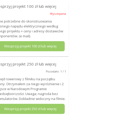
sprzyj projekt
100
zł lub więcej
Wyczerpana
e potrzebne do skonstruowania
snego napędu elektrycznego według
ego projektu + ceny i adresy dostawców
ponentów. (e mail).
Wesprzyj projekt
100
zł lub więcej
sprzyj projekt
250
zł lub więcej
Pozostało: 1 / 1
ęd rowerowy z filmiku na początku
ony. Otrzymałem za niego wyróżnienie i 2
jsce w Narodowym Programie
edsiębiorczości. Uwaga; nagroda bez
mulatorów. Dokładnie widoczny na filmie.
Wesprzyj projekt
250
zł lub więcej