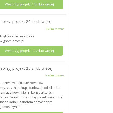
Wesprzyj projekt
10
zł lub więcej
sprzyj projekt
20
zł lub więcej
Nielimitowana
ziękowanie na stronie
w.gnom.ocom.pl
Wesprzyj projekt
20
zł lub więcej
sprzyj projekt
25
zł lub więcej
Nielimitowana
adztwo w zakresie rowerów
ktrycznych (zakup, budowa)- od kilku lat
tem uzytkownikiem i konstruktorem
erów zarówno na rolkę, pasek, łańcuch i
iaście koła. Posiadam dosyć dobrą
jomość rynku.