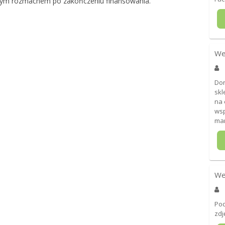
ym rozmachem po zakończeniu finansowania.
We
Dor
skl
na 
wsp
man
We
Pod
zdj