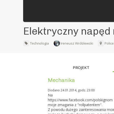
Elektryczny napę
Technologia
Ireneusz Wróblewski
Polic
PROJEKT
Mechanika
Dodano 24.01.2014, godz. 23:00
Na
https://www.facebook.com/polskignom
moje zmagania z "rollpatentem".
Z powodu dużego zainteresowania moim