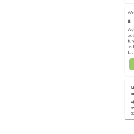
We
Wyb
odś
fun
tec
fac
M
n
A
o
0