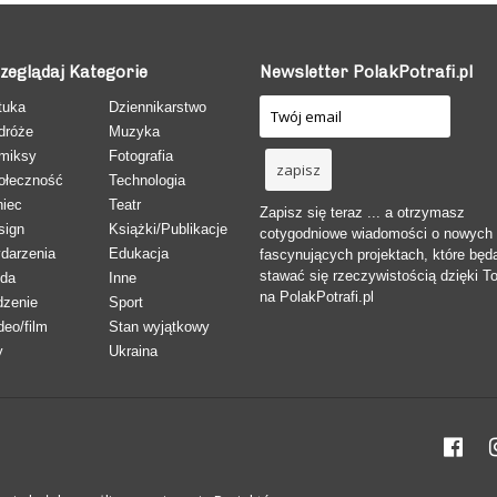
zeglądaj Kategorie
Newsletter PolakPotrafi.pl
tuka
Dziennikarstwo
dróże
Muzyka
miksy
Fotografia
ołeczność
Technologia
niec
Teatr
Zapisz się teraz ... a otrzymasz
sign
Książki/Publikacje
cotygodniowe wiadomości o nowych
darzenia
Edukacja
fascynujących projektach, które będ
stawać się rzeczywistością dzięki T
da
Inne
na PolakPotrafi.pl
dzenie
Sport
deo/film
Stan wyjątkowy
y
Ukraina