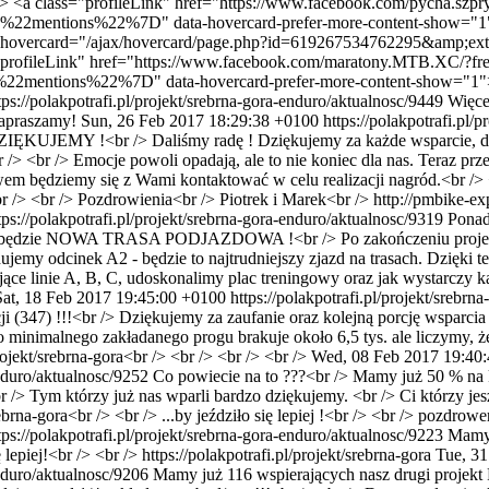
 <a class="profileLink" href="https://www.facebook.com/pycha.szpry
entions%22%7D" data-hovercard-prefer-more-content-show="1">Py
data-hovercard="/ajax/hovercard/page.php?id=619267534762295&a
"profileLink" href="https://www.facebook.com/maratony.MTB.XC/?fre
mentions%22%7D" data-hovercard-prefer-more-content-show="1
tps://polakpotrafi.pl/projekt/srebrna-gora-enduro/aktualnosc/9449
Więcej
Zapraszamy!
Sun, 26 Feb 2017 18:29:38 +0100
https://polakpotrafi.pl/
IĘKUJEMY !<br /> Daliśmy radę ! Dziękujemy za każde wsparcie, dzię
br /> Emocje powoli opadają, ale to nie koniec dla nas. Teraz prze
ebawem będziemy się z Wami kontaktować w celu realizacji nagród.<br /
/> <br /> Pozdrowienia<br /> Piotrek i Marek<br /> http://pmbike-exp
tps://polakpotrafi.pl/projekt/srebrna-gora-enduro/aktualnosc/9319
Ponad
am będzie NOWA TRASA PODJAZDOWA !<br /> Po zakończeniu projektu p
jemy odcinek A2 - będzie to najtrudniejszy zjazd na trasach. Dzięki te
ce linie A, B, C, udoskonalimy plac treningowy oraz jak wystarczy ka
Sat, 18 Feb 2017 19:45:00 +0100
https://polakpotrafi.pl/projekt/srebr
i (347) !!!<br /> Dziękujemy za zaufanie oraz kolejną porcję wsparcia 
nimalnego zakładanego progu brakuje około 6,5 tys. ale liczymy, że z
/projekt/srebrna-gora<br /> <br /> <br /> <br />
Wed, 08 Feb 2017 19:40
enduro/aktualnosc/9252
Co powiecie na to ???<br /> Mamy już 50 % na k
<br /> Tym którzy już nas wparli bardzo dziękujemy. <br /> Ci którzy 
ebrna-gora<br /> <br /> ...by jeździło się lepiej !<br /> <br /> pozdrowe
tps://polakpotrafi.pl/projekt/srebrna-gora-enduro/aktualnosc/9223
Mamy 
 lepiej!<br /> <br /> https://polakpotrafi.pl/projekt/srebrna-gora
Tue, 31
enduro/aktualnosc/9206
Mamy już 116 wspierających nasz drugi projekt 