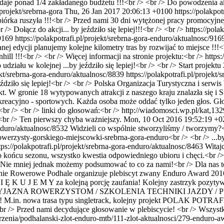
co daje ponad 1/4 zakładanego budżetu !!!<br /> <br /> Do powodzenia a
/projekt/srebrna-gora
Thu, 26 Jan 2017 20:06:13 +0100
https://polakpo
iórka ruszyła !!!<br /> Przed nami 30 dni wytężonej pracy promocyjne
 Dołącz do akcji... by jeździło się lepiej!!!<br /> <br /> https://polak
/9169
https://polakpotrafi.pl/projekt/srebrna-gora-enduro/aktualnosc/916
ej edycji planujemy kolejne kilometry tras by rozwijać to miejsce !!
ll !!!<br /> <br /> Więcej informacji na stronie projektu:<br /> https:/
łu w kolejnej ...by jeździło się lepiej!<br /> <br /> Start projektu 2
jekt/srebrna-gora-enduro/aktualnosc/8839
https://polakpotrafi.pl/projekt
 jeździło się lepiej!<br /> <br /> Polska Organizacja Turystyczna i se
kt. W gronie 18 wytypowanych atrakcji z naszego kraju znalazła się i S
reacyjno - sportowych. Każda osoba może oddać tylko jeden głos. Głos
r /> <br /> linki do głosowań:<br /> http://wiadomosci.wp.pl/kat,132
 <br /> Ten pierwszy chyba ważniejszy.
Mon, 10 Oct 2016 19:52:19 +0
enduro/aktualnosc/8532
Widzieli co wspólnie stworzyliśmy / tworzymy?<
erzysty-gorskiego-miejscowki-srebrna-gora-enduro<br /> <br /> ...by j
tps://polakpotrafi.pl/projekt/srebrna-gora-enduro/aktualnosc/8463
Witaj
o końcu sezonu, wszystko kwestia odpowiedniego ubioru i chęci.<br /> 
> Nie mniej jednak możemy podsumować to co za nami!<br /> Dla nas t
enie Rowerowe Podhale organizuje plebiscyt zwany Enduro Award 2016
 Z I Ę K U J E M Y za kolejną porcję zaufania! Kolejny zastrzyk pozy
NA ROWERZYSTOM / SZKOLENIA TECHNIKI JAZDY / PYCHA 
ałania! M.in. nowa trasa typu singletrack, kolejny projekt POLAK POT
 <br /> Przed nami decydujące głosowanie w plebiscycie! <br /> Wszyst
zenia/podhalanski-zlot-enduro-mtb/111-zlot-aktualnosci/279-enduro-aw