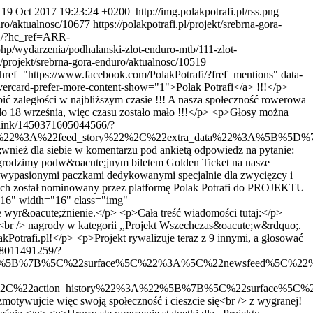
 19 Oct 2017 19:23:24 +0200
http://img.polakpotrafi.pl/rss.png
duro/aktualnosc/10677
https://polakpotrafi.pl/projekt/srebrna-gora-
62/?hc_ref=ARR-
rzenia/podhalanski-zlot-enduro-mtb/111-zlot-
pl/projekt/srebrna-gora-enduro/aktualnosc/10519
 href="https://www.facebook.com/PolakPotrafi/?fref=mentions" data-
rd-prefer-more-content-show="1">Polak Potrafi</a> !!!</p>
ić zaległości w najbliższym czasie !!! A nasza społeczność rowerowa
o 18 września, więc czasu zostało mało !!!</p> <p>Głosy można
alink/1450371605044566/?
%22%3A%22feed_story%22%2C%22extra_data%22%3A%5B%5D%7D%5D
;wnież dla siebie w komentarzu pod ankietą odpowiedz na pytanie:
grodzimy podw&oacute;jnym biletem Golden Ticket na nasze
oma wypasionymi paczkami dedykowanymi specjalnie dla zwycięzcy i
nych został nominowany przez platformę Polak Potrafi do PROJEKTU
16" width="16" class="img"
 wyr&oacute;żnienie.</p> <p>Cała treść wiadomości tutaj:</p>
br /> nagrody w kategorii ,,Projekt Wszechczas&oacute;w&rdquo;.
Potrafi.pl!</p> <p>Projekt rywalizuje teraz z 9 innymi, a głosować
238011491259/?
A%22%5B%7B%5C%22surface%5C%22%3A%5C%22newsfeed%5C%22%
ular%22%2C%22action_history%22%3A%22%5B%7B%5C%22sur
tywujcie więc swoją społeczność i cieszcie się<br /> z wygranej!