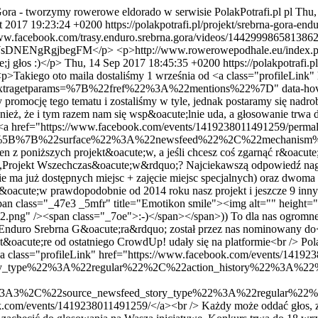
Gora - tworzymy rowerowe eldorado w serwisie PolakPotrafi.pl
pl
Thu,
t 2017 19:23:24 +0200
https://polakpotrafi.pl/projekt/srebrna-gora-en
www.facebook.com/trasy.enduro.srebrna.gora/videos/14429998658138
jbegFM</p> <p>http://www.rowerowepodhale.eu/index.php/wyda
j głos :)</p>
Thu, 14 Sep 2017 18:45:35 +0200
https://polakpotrafi.
p>Takiego oto maila dostaliśmy 1 września od <a class="profileLink"
xtragetparams=%7B%22fref%22%3A%22mentions%22%7D" data-hoverca
omocję tego tematu i zostaliśmy w tyle, jednak postaramy się nadrob
, że i tym razem nam się wsp&oacute;lnie uda, a głosowanie trwa d
> <a href="https://www.facebook.com/events/1419238011491259/perm
story=%5B%7B%22surface%22%3A%22newsfeed%22%2C%22mechanism
 z poniższych projekt&oacute;w, a jeśli chcesz coś zgarnąć r&oacute
o ,,Projekt Wszechczas&oacute;w&rdquo;? Najciekawszą odpowiedź na
 nie ma już dostępnych miejsc + zajęcie miejsc specjalnych) oraz dw
&oacute;w prawdopodobnie od 2014 roku nasz projekt i jeszcze 9 in
class="_47e3 _5mfr" title="Emotikon smile"><img alt="" height="
2.png" /><span class="_7oe">:-)</span></span>)) To dla nas ogromne
Enduro Srebrna G&oacute;ra&rdquo; został przez nas nominowany do<
oacute;re od ostatniego CrowdUp! udały się na platformie<br /> Polak
> <a class="profileLink" href="https://www.facebook.com/events/1419
tory_type%22%3A%22regular%22%2C%22action_history%22%3
e%22%3A3%2C%22source_newsfeed_story_type%22%3A%22reg
.com/events/1419238011491259/</a><br /> Każdy może oddać głos, zmo