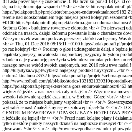
!!! Lista prezentuje się znakomicie !!! Na liczniku ponad 13 tys. zł 
się na listę dokonując wsparcia !!!<br /> <br /> https://polakpotrafi.pl
https://polakpotrafi.pl/projekt/srebrna-gora-enduro/aktualnosc/9182
Zb
terenie nad udoskonalaniem tego miejsca przed kolejnym sezonem!<br />
+0100
https://polakpotrafi.pl/projekt/srebrna-gora-enduro/aktualnosc
Srebrna Góra - budujemy rowerowe eldorado.<br /> Po pierwszej udan
odcinek na trasach, dzięki któremu powstanie linia o charakterze downhi
Waszym oczekiwaniom podczas pierwszej zbiórki zachęcamy Was do udzia
<br />
Thu, 01 Dec 2016 08:15:11 +0100
https://polakpotrafi.pl/pro
po raz kolejny!<br /> Prosimy o głos i udostępnienie dalej, a będzie
najatrakcyjniejszy, nowatorski i najbardziej przyjazny turystom produ
zdaniem daje gwarancję przeżycia wielu niezapomnianych doznań rek
naszego newsa wśród swoich znajomych, sen 2016 roku trwa nadal !<b
http://turystyka.wp.pl/wybierz-najlepszy-produkt-turystyczn…<br />
enduro/aktualnosc/8532
https://polakpotrafi.pl/projekt/srebrna-gora-
http://www.redbull.com/pl/pl/bike/stories/1331821339310/poradnik-row
https://polakpotrafi.pl/projekt/srebrna-gora-enduro/aktualnosc/8463
ht
większość jeździ z nas przecież cały rok :)<br /> Więc nie ma mowy 
wesoło i aktywnie spędzić czas m.in. w Srebrnej Górze!<br /> <br /
pokazał, że to miejsce budujemy wspólnie!<br /> <br /> Stowarzysz
wybraliście nas! Znaleźliśmy się w czołowej trójce!<br /> <br /> D
CENTRUM ROWEROWE / OPASKI / BAZA HOTELOWA PRZYJAZ
r. jeździło się lepiej!<br /> <br /> Przed nami kolejne plany i dzi
tylko niektóre punkty naszych działań na najbliższe miesiące!<br />
głosowania!<br /> <br /> http://rowerowepodhale.eu/index.php/wydar