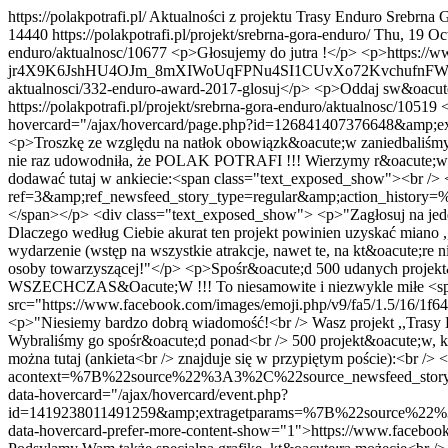
https://polakpotrafi.pl/
Aktualności z projektu Trasy Enduro Srebrna 
144
40
https://polakpotrafi.pl/projekt/srebrna-gora-enduro/
Thu, 19 Oc
enduro/aktualnosc/10677
<p>Głosujemy do jutra !</p> <p>https://
jr4X9K6JshHU4OJm_8mXIWoUqFPNu4SI1CUvXo72KvchufnFWsDNENgRg
aktualnosci/332-enduro-award-2017-glosuj</p> <p>Oddaj sw&oacute;
https://polakpotrafi.pl/projekt/srebrna-gora-enduro/aktualnosc/10519
<
hovercard="/ajax/hovercard/page.php?id=126841407376648&amp;e
<p>Troszkę ze względu na natłok obowiązk&oacute;w zaniedbaliśmy pr
nie raz udowodniła, że POLAK POTRAFI !!! Wierzymy r&oacute;wnież
dodawać tutaj w ankiecie:<span class="text_exposed_show"><br /
ref=3&amp;ref_newsfeed_story_type=regular&amp;action_hi
</span></p> <div class="text_exposed_show"> <p>"Zagłosuj na jeden
Dlaczego według Ciebie akurat ten projekt powinien uzyskać mian
wydarzenie (wstęp na wszystkie atrakcje, nawet te, na kt&oacute;re
osoby towarzyszącej!"</p> <p>Spośr&oacute;d 500 udanych projekt
WSZECHCZAS&Oacute;W !!! To niesamowite i niezwykle miłe <span 
src="https://www.facebook.com/images/emoji.php/v9/fa5/1.5/16/1f64
<p>"Niesiemy bardzo dobrą wiadomość!<br /> Wasz projekt ,,Trasy 
Wybraliśmy go spośr&oacute;d ponad<br /> 500 projekt&oacute;w, kt&
można tutaj (ankieta<br /> znajduje się w przypiętym poście):<br /
acontext=%7B%22source%22%3A3%2C%22source_newsfeed_s
data-hovercard="/ajax/hovercard/event.php?
id=1419238011491259&amp;extragetparams=%7B%22sourc
data-hovercard-prefer-more-content-show="1">https://www.facebook