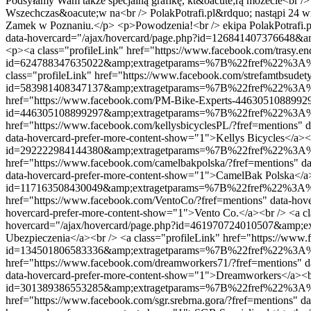
Podsyłamy Wam także specjalną grafikę, kt&oacute;rą możecie<br /> 
Wszechczas&oacute;w na<br /> PolakPotrafi.pl&rdquo; nastąpi 24 
Zamek w Poznaniu.</p> <p>Powodzenia!<br /> ekipa PolakPotrafi.pl
data-hovercard="/ajax/hovercard/page.php?id=126841407376648&
<p><a class="profileLink" href="https://www.facebook.com/trasy.en
id=624788347635022&amp;extragetparams=%7B%22fref%22%3A%22me
class="profileLink" href="https://www.facebook.com/strefamtbsudet
id=583981408347137&amp;extragetparams=%7B%22fref%22%3A%22me
href="https://www.facebook.com/PM-Bike-Experts-446305108899297/
id=446305108899297&amp;extragetparams=%7B%22fref%22%3A%22me
href="https://www.facebook.com/kellysbicyclesPL/?fref=mentio
data-hovercard-prefer-more-content-show="1">Kellys Bicycles</a><b
id=292222984144380&amp;extragetparams=%7B%22fref%22%3A%22me
href="https://www.facebook.com/camelbakpolska/?fref=mention
data-hovercard-prefer-more-content-show="1">CamelBak Polska</a><
id=117163508430049&amp;extragetparams=%7B%22fref%22%3A%22me
href="https://www.facebook.com/VentoCo/?fref=mentions" data
hovercard-prefer-more-content-show="1">Vento Co.</a><br /> <a c
hovercard="/ajax/hovercard/page.php?id=461970724010507&am
Ubezpieczenia</a><br /> <a class="profileLink" href="https://www.
id=134501806583336&amp;extragetparams=%7B%22fref%22%3A%22me
href="https://www.facebook.com/dreamworkers71/?fref=mention
data-hovercard-prefer-more-content-show="1">Dreamworkers</a><br 
id=301389386553285&amp;extragetparams=%7B%22fref%22%3A%22me
href="https://www.facebook.com/sgr.srebrna.gora/?fref=mentio