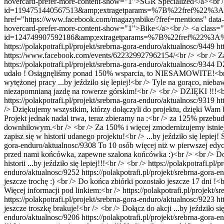
hovercard-prefer-more-content-show="1">SGR Specialized</a><br />
id=1194751440567513&amp;extragetparams=%7B%22fref%22%3A%22m
href="https://www.facebook.com/magazynbike/?fref=mentions" 
hovercard-prefer-more-content-show="1">Bike</a><br /> <a class=
id=124749907592186&amp;extragetparams=%7B%22fref%22%3A%22
https://polakpotrafi.pl/projekt/srebrna-gora-enduro/aktualnosc/9449
ht
https://www.facebook.com/events/622329927962154/<br /> <br /> 
https://polakpotrafi.pl/projekt/srebrna-gora-enduro/aktualnosc/9344
DZ
udało ! Osiągnęliśmy ponad 150% wsparcia, to NIESAMOWITE!<br /> <
wytężonej pracy ...by jeździło się lepiej!<br /> Tyle na gorąco, ni
niezapomnianą jazdę na rowerze górskim!<br /> <br /> DZIĘKI !!!<br 
https://polakpotrafi.pl/projekt/srebrna-gora-enduro/aktualnosc/9319
ht
/> Dziękujemy wszystkim, którzy dołączyli do projektu, dzięki W
Projekt jednak nadal trwa, teraz zbieramy na :<br /> za 125% przebudu
downhilowym.<br /> <br /> Za 150% i więcej zmodernizujemy istnieją
zapisz się w historii udanego projektu!<br /> ...by jeździło się lepiej!
gora-enduro/aktualnosc/9308
To 10 osób więcej niż w pierwszej edycj
przed nami końcówka, zapewne szalona końcówka :)<br /> <br /> Do mi
historii ...by jeździło się lepiej!!!<br /> <br /> https://polakpotrafi.pl
enduro/aktualnosc/9252
https://polakpotrafi.pl/projekt/srebrna-gora-
jeszcze trochę :) <br /> Do końca zbiórki pozostało jeszcze 17 dni !
Więcej informacji pod linkiem:<br /> https://polakpotrafi.pl/projekt/sr
https://polakpotrafi.pl/projekt/srebrna-gora-enduro/aktualnosc/9223
ht
jeszcze troszkę brakuje!<br /> <br /> Dołącz do akcji ...by jeździło się
enduro/aktualnosc/9206
https://polakpotrafi.pl/projekt/srebrna-gora-