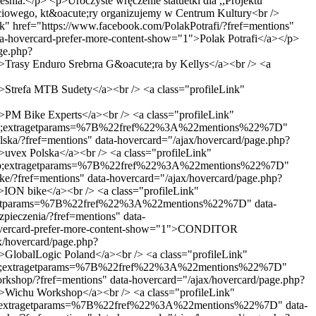
śnia.</p> <p>Uroczyste wręczenie statuetki dla ,,Projektu
ciowego, kt&oacute;ry organizujemy w Centrum Kultury<br />
k" href="https://www.facebook.com/PolakPotrafi/?fref=mentions"
vercard-prefer-more-content-show="1">Polak Potrafi</a></p>
ge.php?
sy Enduro Srebrna G&oacute;ra by Kellys</a><br /> <a
efa MTB Sudety</a><br /> <a class="profileLink"
Bike Experts</a><br /> <a class="profileLink"
95&amp;extragetparams=%7B%22fref%22%3A%22mentions%22%7D"
lska/?fref=mentions" data-hovercard="/ajax/hovercard/page.php?
x Polska</a><br /> <a class="profileLink"
94&amp;extragetparams=%7B%22fref%22%3A%22mentions%22%7D"
ke/?fref=mentions" data-hovercard="/ajax/hovercard/page.php?
N bike</a><br /> <a class="profileLink"
xtragetparams=%7B%22fref%22%3A%22mentions%22%7D" data-
ieczenia/?fref=mentions" data-
vercard-prefer-more-content-show="1">CONDITOR
x/hovercard/page.php?
balLogic Poland</a><br /> <a class="profileLink"
5&amp;extragetparams=%7B%22fref%22%3A%22mentions%22%7D"
kshop/?fref=mentions" data-hovercard="/ajax/hovercard/page.php?
chu Workshop</a><br /> <a class="profileLink"
9&amp;extragetparams=%7B%22fref%22%3A%22mentions%22%7D" data-