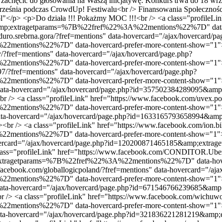
zachęcić do głosowania na Waszą inicjatywę. Konkurs trwa do 18 wrze
września podczas CrowdUp! Festiwalu<br /> Finansowania Społecznoś
"</p> <p>Do działa !!! Pokażmy MOC !!!<br /> <a class="profileLin
amp;extragetparams=%7B%22fref%22%3A%22mentions%22%7D" data-ho
duro.srebrna.gora/?fref=mentions" data-hovercard="/ajax/hovercard/pa
ntions%22%7D" data-hovercard-prefer-more-content-show="1">Tra
y/?fref=mentions" data-hovercard="/ajax/hovercard/page.php?
ntions%22%7D" data-hovercard-prefer-more-content-show="1">Str
?fref=mentions" data-hovercard="/ajax/hovercard/page.php?
ntions%22%7D" data-hovercard-prefer-more-content-show="1">PM 
ns" data-hovercard="/ajax/hovercard/page.php?id=3575023842890
r /> <a class="profileLink" href="https://www.facebook.com/uvex.po
ntions%22%7D" data-hovercard-prefer-more-content-show="1">uve
s" data-hovercard="/ajax/hovercard/page.php?id=16331657936589
br /> <a class="profileLink" href="https://www.facebook.com/ion.bi
ntions%22%7D" data-hovercard-prefer-more-content-show="1">IO
-hovercard="/ajax/hovercard/page.php?id=120200871465185&amp;e
lass="profileLink" href="https://www.facebook.com/CONDITOR.Ubezp
p;extragetparams=%7B%22fref%22%3A%22mentions%22%7D" data-ho
facebook.com/globallogicpoland/?fref=mentions" data-hovercard="/aja
ntions%22%7D" data-hovercard-prefer-more-content-show="1">Glo
s" data-hovercard="/ajax/hovercard/page.php?id=67154676623968
/> <a class="profileLink" href="https://www.facebook.com/wichuwor
ntions%22%7D" data-hovercard-prefer-more-content-show="1">Wi
ns" data-hovercard="/ajax/hovercard/page.php?id=32183622128121