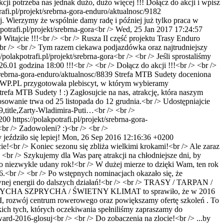
kcji potrzeba nas jednak dużo, dużo więcej !!! Dołącz do akcji i wpisz
trafi.pl/projekt/srebrna-gora-enduro/aktualnosc/9182
j. Wierzymy że wspólnie damy radę i później już tylko praca w
potrafi.pl/projekt/srebrna-gora<br />
Wed, 25 Jan 2017 17:24:57
9
Witajcie !!!<br /> <br /> Rusza II część projektu Trasy Enduro
!<br /> <br /> Tym razem ciekawa podjazdówka oraz najtrudniejszy
/polakpotrafi.pl/projekt/srebrna-gora<br /> <br /> Jeśli sprostaliśmy
6.01 godzina 18:00 !!!<br /> <br /> Dołącz do akcji !!!<br /> <br />
/srebrna-gora-enduro/aktualnosc/8839
Strefa MTB Sudety doceniona
rwis WP.PL przygotowała plebiscyt, w którym wybieramy
trefa MTB Sudety ! :) Zagłosujcie na nas, atrakcję, która naszym
owanie trwa od 25 listopada do 12 grudnia.<br /> Udostępniajcie
9,title,Zarty-Wladimira-Puti…<br /> <br />
200
https://polakpotrafi.pl/projekt/srebrna-gora-
br /> Zadowoleni? :)<br /> <br />
eździło się lepiej!
Mon, 26 Sep 2016 12:16:36 +0200
cie!<br /> Koniec sezonu się zbliża wielkimi krokami!<br /> Ale zaraz
<br /> Szykujemy dla Was parę atrakcji na chłodniejsze dni, by
o niezwykle udany rok!<br /> W dużej mierze to dzięki Wam, ten rok
.<br /> <br /> Po wstępnych nominacjach okazało się, że
tywnej energii do dalszych działań!<br /> <br /> TRASY / TARPAN /
SZPRYCHA / ŚWIETNY KLIMAT to sprawiło, że w 2016
RAFI, rozwój centrum rowerowego oraz powiększamy ofertę szkoleń . To
kich tych, których oczekiwania spełniliśmy zapraszamy do
ard-2016-glosuj<br /> <br /> Do zobaczenia na zlocie!<br /> ...by