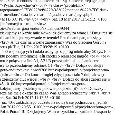
cha/?fref=mentions" data-hovercard="/ajax/hovercard/page.php?
cha Szprycha</a><br /> <a class="profileLink"
mp;extragetparams=%7B%22fref%22%3A%22mentions%22%7D" data-
f=mentions" data-hovercard="/ajax/hovercard/page.php?
">MTB XC PL</a></p> </div>
Sat, 18 Mar 2017 11:51:12 +0100
 informacji na stronie:<br />
projekt/srebrna-gora-enduro/aktualnosc/9344
kujemy za każde miłe słowo, dziękujemy za wiarę !!! Drugi raz się
d nami kolejne wyzwanie w terenie! Przed nami parę miesięcy
> <br /> A już dziś na wiosnę zapraszamy Was do Srebrnej Góry na
erts.pl/
Tue, 21 Feb 2017 09:28:19 +0100
 400 wspierających i udało osiągnąć się próg minimalny 50 tys. !<br
odamy informację jeśli chodzi o realizację nagród.<br /> <br />
mu z połączenia lini A1, A2 i B powstanie linia o charakterze
sy to przebudujemy odcinek C1.<br /> <br /> Dołącz do akcji i
na-gora-enduro/aktualnosc/9308
https://polakpotrafi.pl/projekt/srebrna-
:)<br /> <br /> Do końca drugiej edycji pozostało 7 dni, tak więc
bierzemy ciut więcej :)<br /> <br /> Dołącz do akcji i zapisz się w
:45 +0100
https://polakpotrafi.pl/projekt/srebrna-gora-
olejną trasę - jesteśmy w połowie podjazdu :)))<br /> Do szczytu
jeszcze nie mają okazję do czego Was gorąco zachęcamy !<br /> <br />
rek
Sat, 04 Feb 2017 11:13:55 +0100
już 40% zakładanego budżetu na nową trasę podjazdową, jednak
 Jan 2017 09:20:55 +0100
https://polakpotrafi.pl/projekt/srebrna-gora-
Polak Potrafi !!! Dziękujemy Wam wszystkim za zaufanie i wsparcie