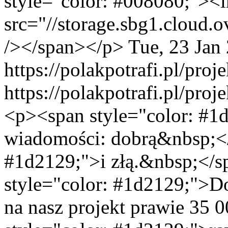
style="color: #008080;"><
src="//storage.sbg1.clou
/></span></p>
Tue, 23 Jan
https://polakpotrafi.pl/pro
https://polakpotrafi.pl/pro
<p><span style="color: #
wiadomości: dobrą&nbsp;</
#1d2129;">i złą.&nbsp;</
style="color: #1d2129;">Dob
na nasz projekt prawie 35