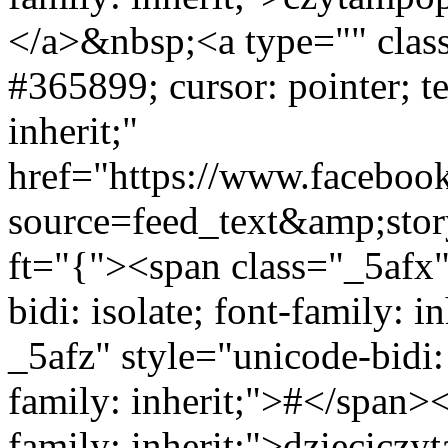
</a>&nbsp;<a type="" class
#365899; cursor: pointer; t
inherit;"
href="https://www.faceboo
source=feed_text&amp;sto
ft="{"><span class="_5afx" 
bidi: isolate; font-family: 
_5afz" style="unicode-bidi: 
family: inherit;">#</span>
family: inherit;">dziecicz