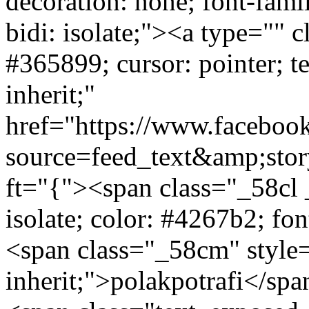
decoration: none; font-family
bidi: isolate;"><a type="" 
#365899; cursor: pointer; t
inherit;"
href="https://www.facebook
source=feed_text&amp;sto
ft="{"><span class="_58cl 
isolate; color: #4267b2; fo
<span class="_58cm" style=
inherit;">polakpotrafi</s