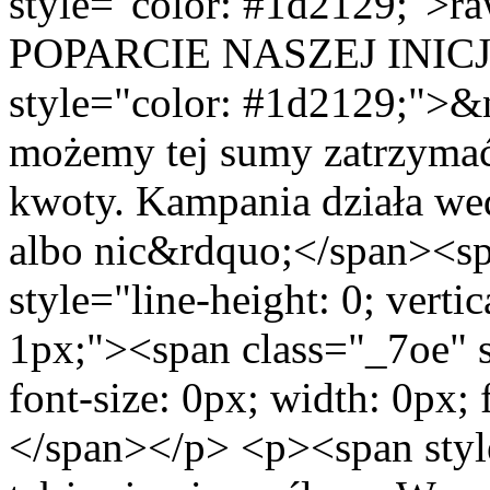
style="color: #1d2129;"
POPARCIE NASZEJ INICJ
style="color: #1d2129;">&nb
możemy tej sumy zatrzymać
kwoty. Kampania działa w
albo nic&rdquo;</span><sp
style="line-height: 0; verti
1px;"><span class="_7oe" st
font-size: 0px; width: 0px;
</span></p> <p><span styl