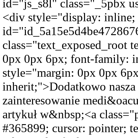
id="js_s8l" class="_5pbx u
<div style="display: inline; 
id="id_5a15e5d4be472867
class="text_exposed_root t
0px 0px 6px; font-family: 
style="margin: 0px 0px 6px
inherit;">Dodatkowo nasza
zainteresowanie medi&oacut
artykuł w&nbsp;<a class="p
#365899; cursor: pointer; t