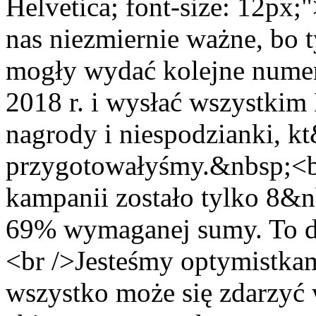
Helvetica; font-size: 12px
nas niezmiernie ważne, bo 
mogły wydać kolejne numer
2018 r. i wysłać wszystkim
nagrody i niespodzianki, k
przygotowałyśmy.&nbsp;<b
kampanii zostało tylko 8&n
69% wymaganej sumy. To du
<br />Jesteśmy optymistkam
wszystko może się zdarzyć 