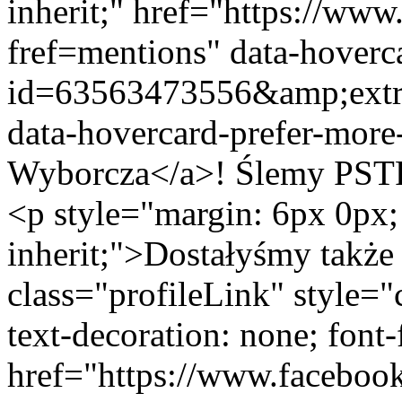
inherit;" href="https://ww
fref=mentions" data-hoverc
id=63563473556&amp;ex
data-hovercard-prefer-mor
Wyborcza</a>! Ślemy PS
<p style="margin: 6px 0px;
inherit;">Dostałyśmy takż
class="profileLink" style="
text-decoration: none; font-
href="https://www.faceboo