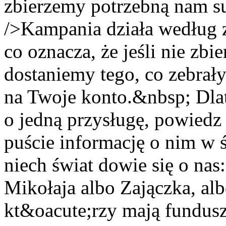
zbierzemy potrzebną nam 
/>Kampania działa wedł
co oznacza, że jeśli nie zb
dostaniemy tego, co zebrał
na Twoje konto.&nbsp; Dla
o jedną przysługę, powied
puście informację o nim w ś
niech świat dowie się o nas:
Mikołaja albo Zajączka, a
kt&oacute;rzy mają fundusz