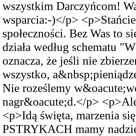
wszystkim Darczyńcom! Wa
wsparcia:-)</p> <p>Stańc
społeczności. Bez Was to s
działa według schematu 
oznacza, że jeśli nie zbie
wszystko, a&nbsp;pieniądz
Nie roześlemy w&oacute;wc
nagr&oacute;d.</p> <p>Ale
<p>Idą święta, marzenia się
PSTRYKACH mamy nadzieję