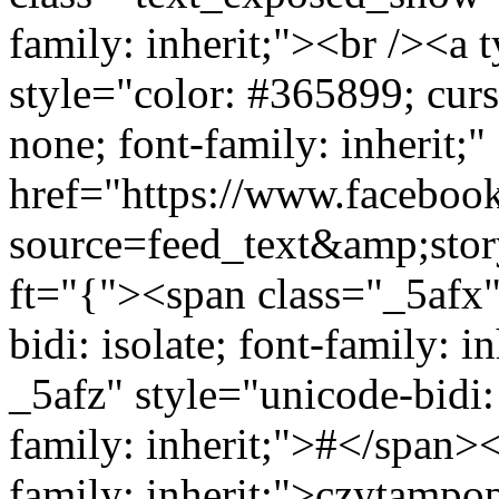
family: inherit;"><br /><a 
style="color: #365899; curso
none; font-family: inherit;"
href="https://www.faceboo
source=feed_text&amp;sto
ft="{"><span class="_5afx" 
bidi: isolate; font-family: 
_5afz" style="unicode-bidi: 
family: inherit;">#</span>
family: inherit;">czytamp