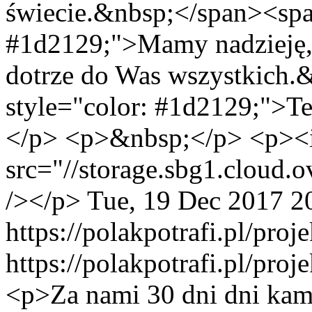
świecie.&nbsp;</span><spa
#1d2129;">Mamy nadzieję
dotrze do Was wszystkich.
style="color: #1d2129;">
</p> <p>&nbsp;</p> <p><
src="//storage.sbg1.clou
/></p>
Tue, 19 Dec 2017 2
https://polakpotrafi.pl/pro
https://polakpotrafi.pl/pro
<p>Za nami 30 dni dni ka