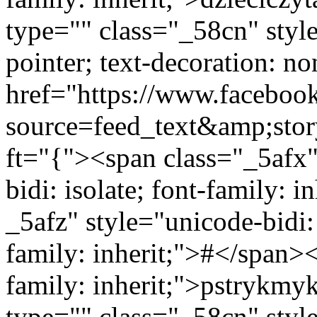
type="" class="_58cn" styl
pointer; text-decoration: no
href="https://www.faceboo
source=feed_text&amp;sto
ft="{"><span class="_5afx" 
bidi: isolate; font-family: 
_5afz" style="unicode-bidi: 
family: inherit;">#</span>
family: inherit;">pstrykm
type="" class="_58cn" styl