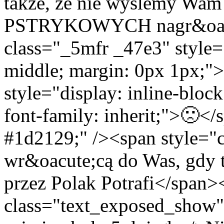
także, że nie wyślemy Wam
PSTRYKOWYCH nagr&oacu
class="_5mfr _47e3" style="l
middle; margin: 0px 1px;"
style="display: inline-block
font-family: inherit;">🙁<
#1d2129;" /><span style="
wr&oacute;cą do Was, gdy t
przez Polak Potrafi</span>
class="text_exposed_show" s