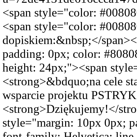
<span style="color: #0080
<span style="color: #0080
dopiskiem:&nbsp;</span></
padding: 0px; color: #80808
height: 24px;"><span style
<strong>&bdquo;na cele sta
wsparcie projektu PSTRYK
<strong>Dziękujemy!</str
style="margin: 10px 0px; p
font-family: Helvetica; lin