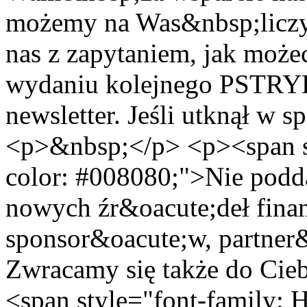
możemy na Was&nbsp;liczy
nas z zapytaniem, jak moż
wydaniu kolejnego PSTRY
newsletter. Jeśli utknął w 
<p>&nbsp;</p> <p><span st
color: #008080;">Nie podd
nowych źr&oacute;deł fina
sponsor&oacute;w, partner&
Zwracamy się także do Cie
<span style="font-family: 