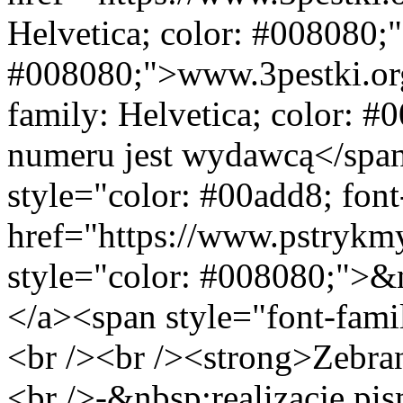
Helvetica; color: #008080;
#008080;">www.3pestki.org
family: Helvetica; color: #
numeru jest wydawcą</span
style="color: #00add8; font
href="https://www.pstrykm
style="color: #008080;
</a><span style="font-famil
<br /><br /><strong>Zebra
<br />-&nbsp;realizację pis