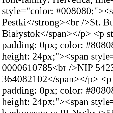
style="color: #008080;"><
Pestki</strong><br />St. 
Białystok</span></p> <p s
padding: 0px; color: #80808
height: 24px;"><span styl
0000610785<br />NIP 54
364082102</span></p> <p 
padding: 0px; color: #80808
height: 24px;"><span styl
bankowego w PLN:<br />5