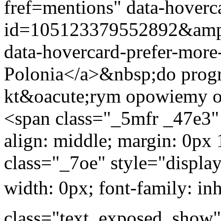
fref=mentions" data-hoverc
id=105123379552892&am
data-hovercard-prefer-mor
Polonia</a>&nbsp;do prog
kt&oacute;rym opowiemy o p
<span class="_5mfr _47e3" s
align: middle; margin: 0px 
class="_7oe" style="display:
width: 0px; font-family: i
class="text_exposed_show" s