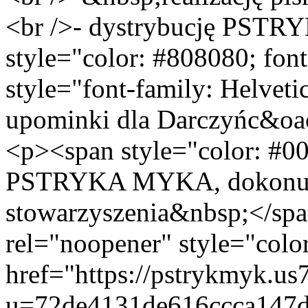
<br />- dystrybucję PST
style="color: #808080; font
style="font-family: Helvet
upominki dla Darczyńc&oa
<p><span style="color: #
PSTRYKA MYKA, dokonując
stowarzyszenia&nbsp;</spa
rel="noopener" style="colo
href="https://pstrykmyk.us7
u=72de4131de616ccca147