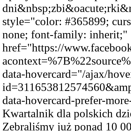
dni&nbsp;zbi&oacute;rki&n
style="color: #365899; curso
none; font-family: inherit;"
href="https://www.facebo
acontext=%7B%22sourc
data-hovercard="/ajax/hove
id=311653812574560&a
data-hovercard-prefer-mor
Kwartalnik dla polskich dzi
Zebraliśmy już ponad 10 