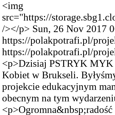
<img
src="https://storage.sbg
/></p>
Sun, 26 Nov 2017 0
https://polakpotrafi.pl/pro
https://polakpotrafi.pl/pro
<p>Dzisiaj PSTRYK MYK uc
Kobiet w Brukseli. Byłyśm
projekcie edukacyjnym ma
obecnym na tym wydarzeni
<p>Ogromna&nbsp;radość i 