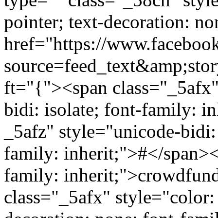
pointer; text-decoration: no
href="https://www.faceboo
source=feed_text&amp;sto
ft="{"><span class="_5afx" 
bidi: isolate; font-family: 
_5afz" style="unicode-bidi: 
family: inherit;">#</span>
family: inherit;">crowdfu
class="_5afx" style="color: