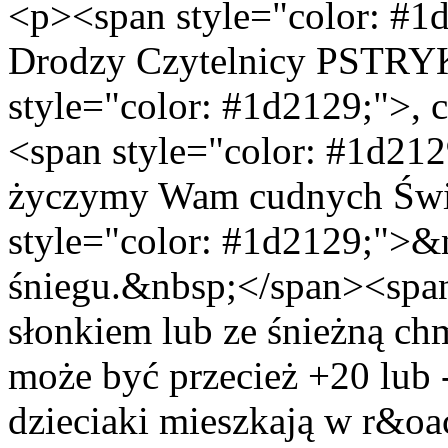
<p><span style="color: #1d
Drodzy Czytelnicy PSTR
style="color: #1d2129;">, c
<span style="color: #1d21
życzymy Wam cudnych Świ
style="color: #1d2129;">&
śniegu.&nbsp;</span><span
słonkiem lub ze śnieżną chm
może być przecież +20 lub -2
dzieciaki mieszkają w r&oa