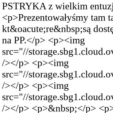
PSTRYKA z wielkim entuz
<p>Prezentowałyśmy tam ta
kt&oacute;re&nbsp;są dost
na PP.</p> <p><img
src="//storage.sbg1.clou
/></p> <p><img
src="//storage.sbg1.clou
/></p> <p><img
src="//storage.sbg1.clou
/></p> <p>&nbsp;</p> <p