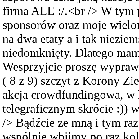
firma ALE :/.<br /> W tym p
sponsorów oraz moje wielom
na dwa etaty a i tak niezie
niedomknięty. Dlatego mam
Wesprzyjcie proszę wyprawę
( 8 z 9) szczyt z Korony Zi
akcja crowdfundingowa, w k
telegraficznym skrócie :)) 
/> Bądźcie ze mną i tym raz
wspólnie wbijmy po raz kole