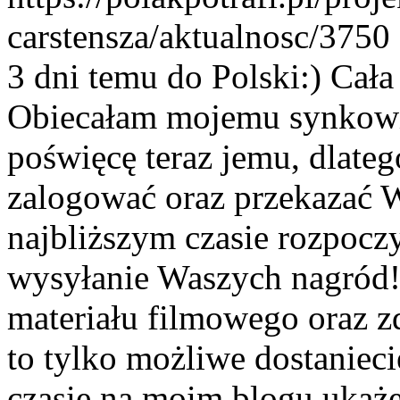
carstensza/aktualnosc/3750
3 dni temu do Polski:) Cała
Obiecałam mojemu synkowi 
poświęcę teraz jemu, dlateg
zalogować oraz przekazać
najbliższym czasie rozpoc
wysyłanie Waszych nagród!
materiału filmowego oraz zd
to tylko możliwe dostaniec
czasie na moim blogu ukaże 