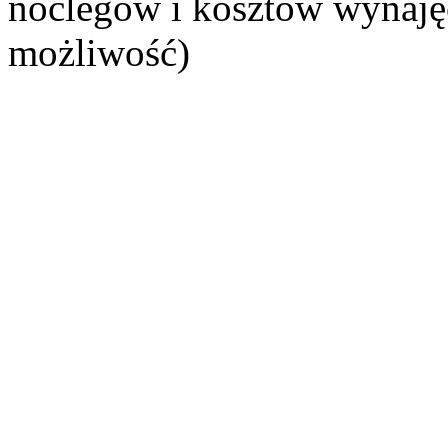
noclegów i kosztów wynajęc
możliwość)