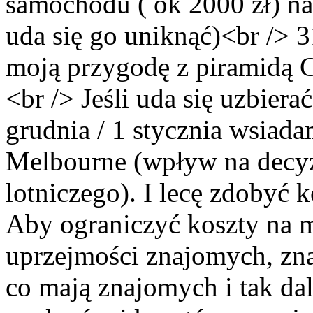
samochodu ( ok 2000 zł) na
uda się go uniknąć)<br />
moją przygodę z piramidą C
<br /> Jeśli uda się uzbier
grudnia / 1 stycznia wsiad
Melbourne (wpływ na decyzj
lotniczego). I lecę zdobyć 
Aby ograniczyć koszty na m
uprzejmości znajomych, zn
co mają znajomych i tak da