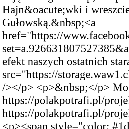
Hajn&oacute;wki i wreszcie
Gułowską.&nbsp;<a
href="https://www.faceboo
set=a.926631807527385&
efekt naszych ostatnich st
src="https://storage.waw
/></p> <p>&nbsp;</p>
Mon
https://polakpotrafi.pl/proj
https://polakpotrafi.pl/proj
<p><span style="color: #1d