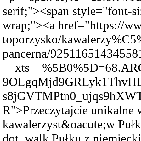
serif;"><span style="font-si
wrap;"><a href="https://w
toporzysko/kawalerzy%C5%
pancerna/92511651434558
__xts__%5B0%5D=68.AR
9OLgqMjd9GRLyk1ThvHE
s8jGVTMPtn0_ujqs9hXW
R">Przeczytajcie unikalne
kawalerzyst&oacute;w Puł
dot. walk Pułku z niemieck