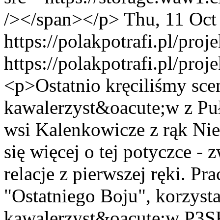
/></span></p>
Thu, 11 Oct
https://polakpotrafi.pl/proj
https://polakpotrafi.pl/proj
<p>Ostatnio kręciliśmy scen
kawalerzyst&oacute;w z Pu
wsi Kalenkowicze z rąk Ni
się więcej o tej potyczce -
relacje z pierwszej ręki. Pr
"Ostatniego Boju", korzys
kawalerzyst&oacute;w P3SK.