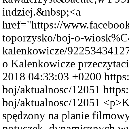
indziej.&nbsp;<a
href="https://www.faceboo
toporzysko/boj-o-wiosk%
kalenkowicze/92253434127
o Kalenkowicze przeczytaci
2018 04:33:03 +0200
https
boj/aktualnosc/12051
https
boj/aktualnosc/12051
<p>Ko
spędzony na planie filmowy
potyczek, dynamicznych wy