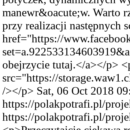
manewr&oacute;w. Warto rzu
przy realizacji następnych 
href="https://www.faceboo
set=a.922533134603919&a
obejrzycie tutaj.</a></p> 
src="https://storage.waw
/></p>
Sat, 06 Oct 2018 0
https://polakpotrafi.pl/proj
https://polakpotrafi.pl/proj
<p>Przeczytajcie ciekawą r