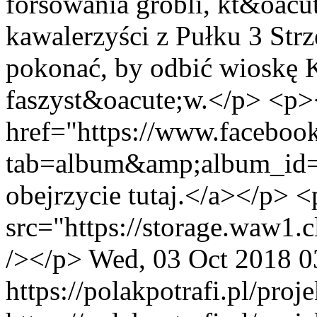
forsowania grobli, kt&oacut
kawalerzyści z Pułku 3 St
pokonać, by odbić wioskę 
faszyst&oacute;w.</p> <p>
href="https://www.faceboo
tab=album&amp;album_id
obejrzycie tutaj.</a></p> 
src="https://storage.waw
/></p>
Wed, 03 Oct 2018 0
https://polakpotrafi.pl/proj