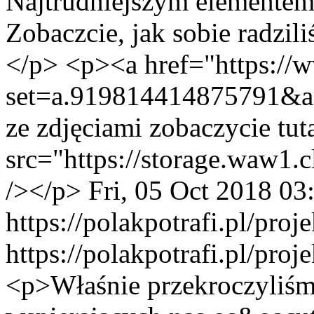
Najtrudniejszym elementem
Zobaczcie, jak sobie radzil
</p> <p><a href="https://
set=a.919814414875791&
ze zdjęciami zobaczycie tu
src="https://storage.waw
/></p>
Fri, 05 Oct 2018 0
https://polakpotrafi.pl/proj
https://polakpotrafi.pl/proj
<p>Właśnie przekroczyliśm