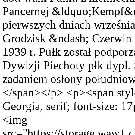
Pancernej &ldquo;Kempf&rd
pierwszych dniach września
Grodzisk &ndash; Czerwin
1939 r. Pułk został podpo
Dywizji Piechoty płk dypl.
zadaniem osłony południow
</span></p> <p><span style
Georgia, serif; font-size: 1
<img
src="https://storage.waw