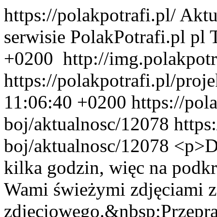
https://polakpotrafi.pl/
Aktu
serwisie PolakPotrafi.pl
pl
+0200
http://img.polakpotr
https://polakpotrafi.pl/proje
11:06:40 +0200
https://pol
boj/aktualnosc/12078
https
boj/aktualnosc/12078
<p>Do
kilka godzin, więc na podkr
Wami świeżymi zdjęciami z
zdjęciowego.&nbsp;Przepra