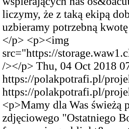
wspierających nas os&oacu
liczymy, że z taką ekipą do
uzbieramy potrzebną kwotę 
</p> <p><img
src="https://storage.waw
/></p>
Thu, 04 Oct 2018 0
https://polakpotrafi.pl/proj
https://polakpotrafi.pl/proj
<p>Mamy dla Was świeżą po
zdjęciowego "Ostatniego Bo