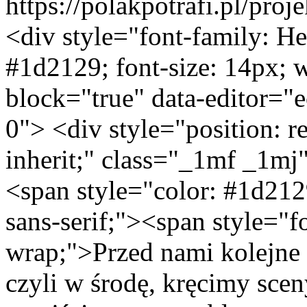
https://polakpotrafi.pl/proj
<div style="font-family: Helvetica, Arial, sans-serif; color: #1d2129; font-size: 14px; white-space: pre-wrap;" data-block="true" data-editor="ec3nl" data-offset-key="4ll12-0-0"> <div style="position: relative; direction: ltr; font-family: inherit;" class="_1mf _1mj" data-offset-key="4ll12-0-0"><span style="color: #1d2129; font-family: Helvetica, Arial, sans-serif;"><span style="font-size: 14px; white-space: pre-wrap;">Przed nami kolejne dni na planie filmowym. Dziś, czyli w środę, kręcimy sceny z bitwy pod Kalenkowiczami: przejście przez groble oraz sceny aktorskie. A jutro wstajemy skoro świt, by już o 6.00 rano zacząć plan sceną przeprawy przez rzekę Tyśmienicę (gramy na Wieprzu w Dęblinie). Czasu na popołudniową sjestę nie będzie, gdyż jeszcze tego samego dnia przenosimy się do Lipin, gdzie kręcimy sceny z zasadzki w Kalinowym Dole.</span></span></div> <div style="position: relative; direction: ltr; font-family: inherit;" class="_1mf _1mj" data-offset-key="4ll12-0-0"></div> <div style="position: relative; direction: ltr; font-family: inherit;" class="_1mf _1mj" data-offset-key="4ll12-0-0"><strong><span style="color: #1d2129; font-family: Helvetica, Arial, sans-serif;"><span style="font-size: 14px; white-space: pre-wrap;">BITWA O WIEŚ KALENKOWICZE </span></span></strong></div> <div style="position: relative; direction: ltr; font-family: inherit;" class="_1mf _1mj" data-offset-key="4ll12-0-0"><span style="color: #1d2129; font-family: Helvetica, Arial, sans-serif;"><span style="font-size: 14px; white-space: pre-wrap;">We wrześniu 1939 r. żołnierze Pułku 3 Strzelc&oacute;w Konnych musieli w absolutnej ciszy nocą sforsować groble, by odbić z niemieckich rąk wieś Kalenkowicze. &bdquo;Ani słowa, ani brzęku osobistego rynsztunku żołnierzy. Nie wolno palić. Nie wolno głosem wydawać rozkaz&oacute;w nawet przy podchodzeniu pod sam cel natarcia&rdquo; &ndash; tak tamtą akcję wspominał pułkownik Zbigniew Makowiecki. Początek działań &ndash; wymarsz grupy wypadowej z podstawy wyjściowej &ndash; nastąpił o godz. 2.00, czyli już 22 września. Ciemna i wietrzna noc sprzyjała skrytemu przeniknięciu w pobliże wsi. Po latach Zbigniew Makowiecki relacjonował: &bdquo;Idziemy po miękkiej drodze w ciszy dzwoniącej w uszach. Jeśli Niemcy odkryją nas przedwcześnie, może podsłuchem, może jakąś rutyną oświetlania od czasu do czasu swego przedpola rakietami, sytuacja nasza jest nie do pozazdroszczenia. Zapewne mają czujkę z bronią maszynową, pokrywającą ogniem długą, prostą drogę, kt&oacute;rą posuwa się nasza kolumna. Bagno po obu stronach drogi nie pozwoli szwadronowi rozsypać się w terenie. Idziemy. Wsi jeszcze nie widać, choć przeszliśmy już z p&oacute;ł kilometra. Wpatrujemy się w ciemność bezksiężycowej nocy. Jeszcze paręset metr&oacute;w. Wieś powinna wyłonić się z mroku lada chwila. Nagle grobla kończy się i wchodzimy na przedpole wsi. Bez słowa pluton czołowy zatrzymuje się i rozwija wszerz&rdquo;. Przydzielony na czas wypadu do III plutonu &oacute;wczesny plut. pchor. rez. Jan Bodzicz wspominał: &bdquo;Nasz pluton przekazał konie koniowodnym W jakimś zagajniku i uformował szereg, w kt&oacute;rym kazano, by każdy strzelec uchwycił prawą ręką d&oacute;ł płaszcza kolegi z prawej strony, trzymając karabinek w lewej ręce. W takim dziwacznym szyku szliśmy wolno przez krzaki i zatrzymaliśmy się na nier&oacute;wnej łące, podobnej raczej do pastwiska. Doszedł nas tu szeptem rozkaz: </span></span></div> <div style="position: relative; direction: ltr; font-family: inherit;" class="_1mf _1mj" data-offset-key="4ll12-0-0"><span style="color: #1d2129; font-family: Helvetica, Arial, sans-serif;"><span style="font-size: 14px; white-space: pre-wrap;">&ndash; Powoli naprz&oacute;d &ndash; odległość między strzelcami trzy kroki &ndash; poczynając od tyłu w odstępach padnij frontem lewo. </span></span></div> <div style="position: relative; direction: ltr; font-family: inherit;" class="_1mf _1mj" data-offset-key="4ll12-0-0"><span style="color: #1d2129; font-family: Helvetica, Arial, sans-serif;"><span style="font-size: 14px; white-space: pre-wrap;">Żołnierz III plutonu &oacute;wczesny plut. pchor. Antoni Ławrynowicz zapisał w swej relacji: &bdquo;Jest tak ciemno, że by trzymać się zwartego szyku pomagamy sobie chwytając za poły płaszcza poprzednika. Marsz trwa dość długo &ndash; w ciemnościach trudno ocenić czas. Jest kompletna cisza. [...] Wreszcie wychodzimy na otwartą przestrzeń, niedaleko po lewej spostrzegamy w ciemności zarys wiatraka &ndash; a więc wieś jest niedaleko! Idę niedaleko czoła marszu, już zarys opłotk&oacute;w wsi &ndash; serce bije coraz mocniej, gdzie jest wr&oacute;g? Wchodzimy w pierwsze ogrodzenia i nagle niesamowity błysk, huk odpalonej oświetlającej rakiety wroga wystrzelonej poziomo 