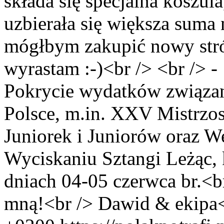
składa się specjalna koszul
uzbierała się większa suma
mógłbym zakupić nowy stró
wyrastam :-)<br /> <br /> 
Pokrycie wydatków związa
Polsce, m.in. XXV Mistrzos
Juniorek i Juniorów oraz W
Wyciskaniu Sztangi Leżąc,
dniach 04-05 czerwca br.<br 
mną!<br /> Dawid & ekipa