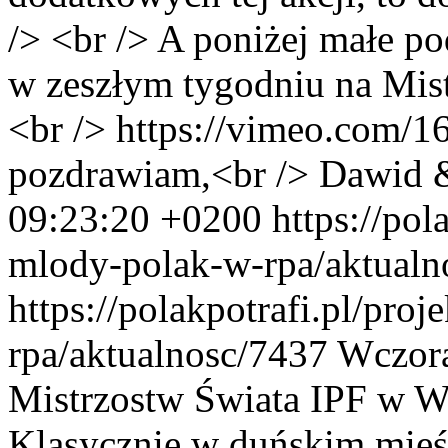
/> <br /> A poniżej małe po
w zeszłym tygodniu na Mist
<br /> https://vimeo.com/1
pozdrawiam,<br /> Dawid 
09:23:20 +0200
https://pol
mlody-polak-w-rpa/aktualn
https://polakpotrafi.pl/pro
rpa/aktualnosc/7437
Wczora
Mistrzostw Świata IPF w W
Klasycznie w duńskim mieś