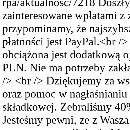
rpa/aktualnosc/7218
Doszły
zainteresowane wpłatami z 
przypominamy, że najszybs
płatności jest PayPal.<br /
obciążona jest dodatkową o
PLN. Nie ma potrzeby zakł
/> <br /> Dziękujemy za w
oraz pomoc w nagłaśnianiu 
składkowej. Zebraliśmy 40%
Jesteśmy pewni, ze z Wasz