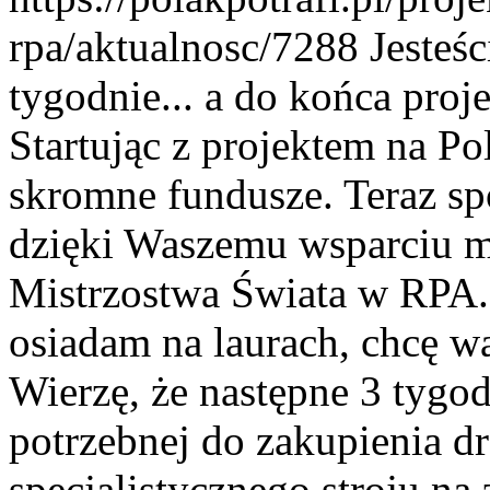
rpa/aktualnosc/7288
Jesteś
tygodnie... a do końca proje
Startując z projektem na Po
skromne fundusze. Teraz sp
dzięki Waszemu wsparciu 
Mistrzostwa Świata w RPA.<
osiadam na laurach, chcę wal
Wierzę, że następne 3 tygo
potrzebnej do zakupienia d
specjalistycznego stroju n