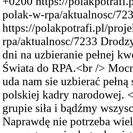
+0200
https://polakpotrafi.
polak-w-rpa/aktualnosc/72
https://polakpotrafi.pl/pro
rpa/aktualnosc/7233
Drodzy
dni na uzbieranie pełnej k
Świata do RPA.<br /> Moc
uda nam sie uzbierać pełną 
polskiej kadry narodowej. 
grupie siła i bądźmy wszys
Naprawdę nie potrzeba wiel