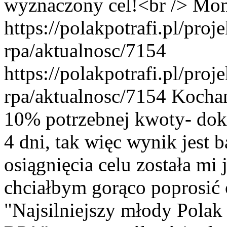
wyznaczony cel!<br />
Mon
https://polakpotrafi.pl/pro
rpa/aktualnosc/7154
https://polakpotrafi.pl/pro
rpa/aktualnosc/7154
Kochan
10% potrzebnej kwoty- dokł
4 dni, tak więc wynik jest 
osiągnięcia celu została mi 
chciałbym gorąco poprosić 
"Najsilniejszy młody Polak