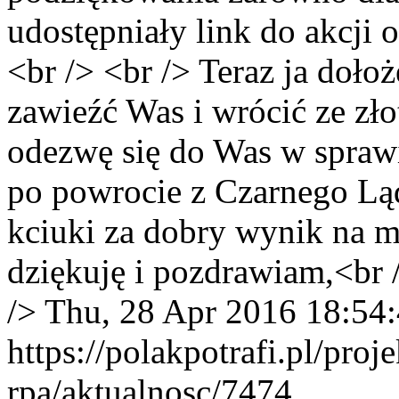
udostępniały link do akcji o
<br /> <br /> Teraz ja dołoż
zawieźć Was i wrócić ze z
odezwę się do Was w sprawi
po powrocie z Czarnego Lą
kciuki za dobry wynik na mi
dziękuję i pozdrawiam,<br
/>
Thu, 28 Apr 2016 18:54
https://polakpotrafi.pl/pro
rpa/aktualnosc/7474