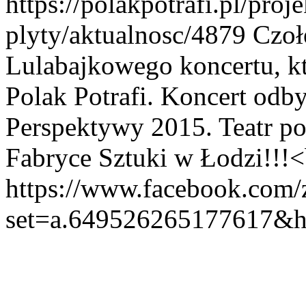
https://polakpotrafi.pl/proj
plyty/aktualnosc/4879
Czoł
Lulabajkowego koncertu, kt
Polak Potrafi. Koncert odby
Perspektywy 2015. Teatr po
Fabryce Sztuki w Łodzi!!!<
https://www.facebook.com/z
set=a.649526265177617&hc