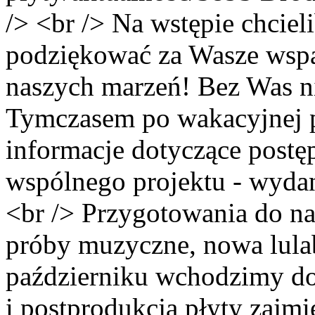
/> <br /> Na wstępie chci
podziękować za Wasze wspar
naszych marzeń! Bez Was ni
Tymczasem po wakacyjnej 
informacje dotyczące postę
wspólnego projektu - wydan
<br /> Przygotowania do na
próby muzyczne, nowa lulab
październiku wchodzimy do
i postprodukcja płyty zajm