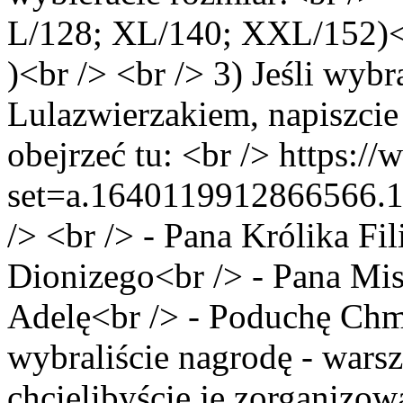
L/128; XL/140; XXL/152)<
)<br /> <br /> 3) Jeśli wybr
Lulazwierzakiem, napiszcie
obejrzeć tu: <br /> https:/
set=a.1640119912866566.
/> <br /> - Pana Królika Fi
Dionizego<br /> - Pana Mi
Adelę<br /> - Poduchę Chmu
wybraliście nagrodę - warszt
chcielibyście je zorganizo