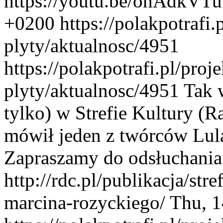
https://youtu.be/onAdkVTu
+0200
https://polakpotrafi.
plyty/aktualnosc/4951
https://polakpotrafi.pl/proj
plyty/aktualnosc/4951
Tak 
tylko) w Strefie Kultury (
mówił jeden z twórców Lul
Zapraszamy do odsłuchania:
http://rdc.pl/publikacja/str
marcina-rozyckiego/
Thu, 