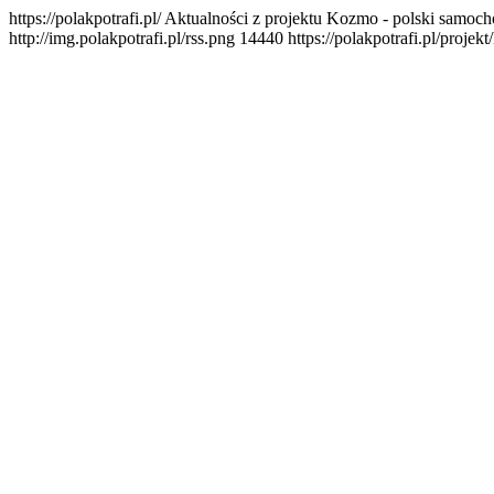
https://polakpotrafi.pl/
Aktualności z projektu Kozmo - polski samoch
http://img.polakpotrafi.pl/rss.png
144
40
https://polakpotrafi.pl/projek