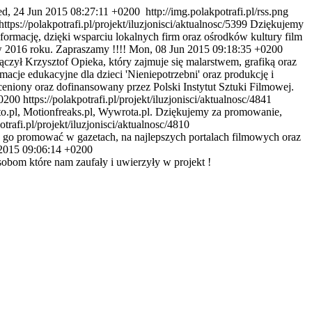
d, 24 Jun 2015 08:27:11 +0200
http://img.polakpotrafi.pl/rss.png
https://polakpotrafi.pl/projekt/iluzjonisci/aktualnosc/5399
Dziękujemy
ormację, dzięki wsparciu lokalnych firm oraz ośrodków kultury film
w 2016 roku. Zapraszamy !!!!
Mon, 08 Jun 2015 09:18:35 +0200
ączył Krzysztof Opieka, który zajmuje się malarstwem, grafiką oraz
acje edukacyjne dla dzieci 'Nieniepotrzebni' oraz produkcję i
niony oraz dofinansowany przez Polski Instytut Sztuki Filmowej.
0200
https://polakpotrafi.pl/projekt/iluzjonisci/aktualnosc/4841
to.pl, Motionfreaks.pl, Wywrota.pl. Dziękujemy za promowanie,
otrafi.pl/projekt/iluzjonisci/aktualnosc/4810
się go promować w gazetach, na najlepszych portalach filmowych oraz
2015 09:06:14 +0200
bom które nam zaufały i uwierzyły w projekt !