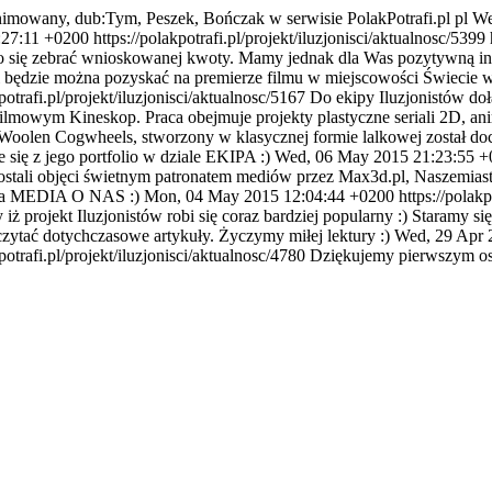
nimowany, dub:Tym, Peszek, Bończak w serwisie PolakPotrafi.pl
pl
We
:27:11 +0200
https://polakpotrafi.pl/projekt/iluzjonisci/aktualnosc/5399
dało się zebrać wnioskowanej kwoty. Mamy jednak dla Was pozytywną inf
.pl będzie można pozyskać na premierze filmu w miejscowości Świecie 
potrafi.pl/projekt/iluzjonisci/aktualnosc/5167
Do ekipy Iluzjonistów doł
lmowym Kineskop. Praca obejmuje projekty plastyczne seriali 2D, anim
olen Cogwheels, stworzony w klasycznej formie lalkowej został doce
 się z jego portfolio w dziale EKIPA :)
Wed, 06 May 2015 21:23:55 +
 zostali objęci świetnym patronatem mediów przez Max3d.pl, Naszemias
e na MEDIA O NAS :)
Mon, 04 May 2015 12:04:44 +0200
https://polakp
iż projekt Iluzjonistów robi się coraz bardziej popularny :) Staramy 
czytać dotychczasowe artykuły. Życzymy miłej lektury :)
Wed, 29 Apr 
potrafi.pl/projekt/iluzjonisci/aktualnosc/4780
Dziękujemy pierwszym oso