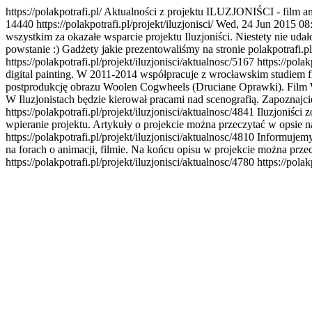
https://polakpotrafi.pl/
Aktualności z projektu ILUZJONIŚCI - film a
144
40
https://polakpotrafi.pl/projekt/iluzjonisci/
Wed, 24 Jun 2015 08
wszystkim za okazałe wsparcie projektu Iluzjoniści. Niestety nie u
powstanie :) Gadżety jakie prezentowaliśmy na stronie polakpotrafi
https://polakpotrafi.pl/projekt/iluzjonisci/aktualnosc/5167
https://polak
digital painting. W 2011-2014 współpracuje z wrocławskim studiem fi
postprodukcję obrazu Woolen Cogwheels (Druciane Oprawki). Film Wo
W Iluzjonistach będzie kierował pracami nad scenografią. Zapoznajcie
https://polakpotrafi.pl/projekt/iluzjonisci/aktualnosc/4841
Iluzjoniści
wpieranie projektu. Artykuły o projekcie można przeczytać w opsi
https://polakpotrafi.pl/projekt/iluzjonisci/aktualnosc/4810
Informujemy 
na forach o animacji, filmie. Na końcu opisu w projekcie można prze
https://polakpotrafi.pl/projekt/iluzjonisci/aktualnosc/4780
https://polak