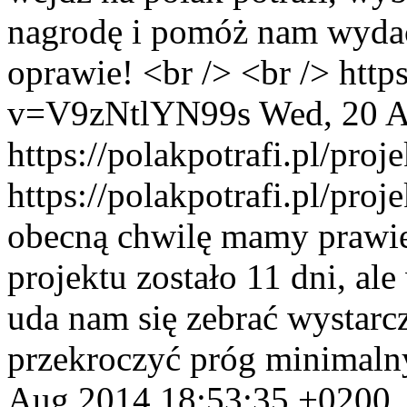
nagrodę i pomóż nam wydać
oprawie! <br /> <br /> htt
v=V9zNtlYN99s
Wed, 20 A
https://polakpotrafi.pl/pro
https://polakpotrafi.pl/pro
obecną chwilę mamy prawie
projektu zostało 11 dni, ale
uda nam się zebrać wystarc
przekroczyć próg minimalny
Aug 2014 18:53:35 +0200