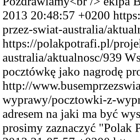
Pozdrawiamy<br /> ekipa B
2013 20:48:57 +0200
https
przez-swiat-australia/aktua
https://polakpotrafi.pl/proj
australia/aktualnosc/939
Ws
pocztówkę jako nagrodę pro
http://www.busemprzezswiat
wyprawy/pocztowki-z-wypra
adresem na jaki ma być wys
prosimy zaznaczyć "Polak Po