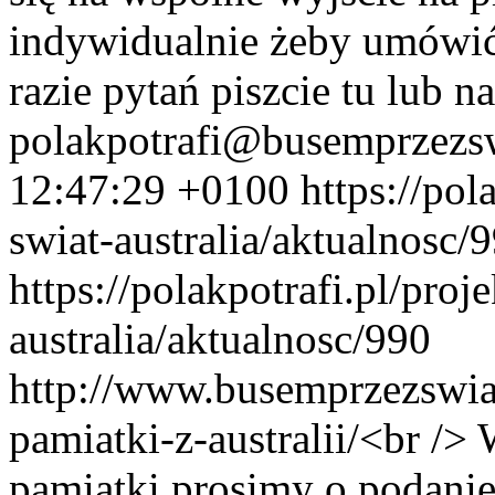
indywidualnie żeby umówić 
razie pytań piszcie tu lub na
polakpotrafi@busemprzezswi
12:47:29 +0100
https://pol
swiat-australia/aktualnosc/
https://polakpotrafi.pl/proj
australia/aktualnosc/990
http://www.busemprzezswi
pamiatki-z-australii/<br />
pamiątki prosimy o podanie