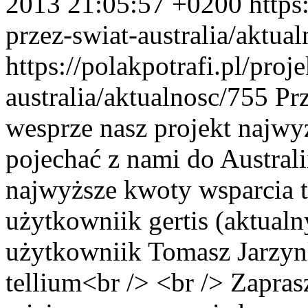
2013 21:05:57 +0200
https
przez-swiat-australia/aktua
https://polakpotrafi.pl/proj
australia/aktualnosc/755
Pr
wesprze nasz projekt najwy
pojechać z nami do Australii
najwyższe kwoty wsparcia to
użytkowniik gertis (aktualn
użytkowniik Tomasz Jarzyn
tellium<br /> <br /> Zapra