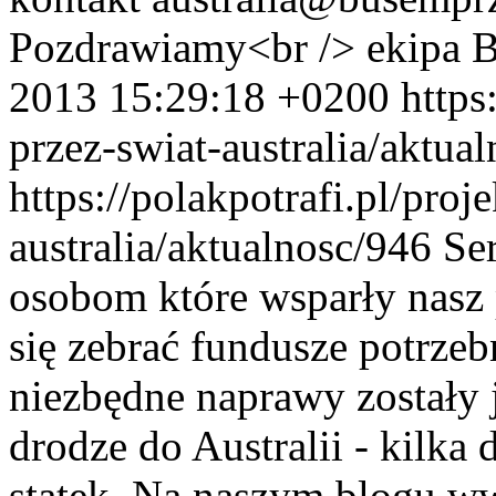
Pozdrawiamy<br /> ekipa B
2013 15:29:18 +0200
https
przez-swiat-australia/aktua
https://polakpotrafi.pl/proj
australia/aktualnosc/946
Se
osobom które wsparły nasz
się zebrać fundusze potrze
niezbędne naprawy zostały 
drodze do Australii - kilka
statek. Na naszym blogu w