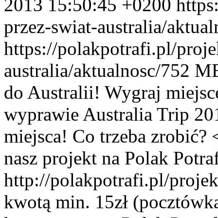
2013 15:50:45 +0200
https
przez-swiat-australia/aktua
https://polakpotrafi.pl/proj
australia/aktualnosc/752
ME
do Australii! Wygraj miejs
wyprawie Australia Trip 20
miejsca! Co trzeba zrobić? 
nasz projekt na Polak Potraf
http://polakpotrafi.pl/proje
kwotą min. 15zł (pocztówka