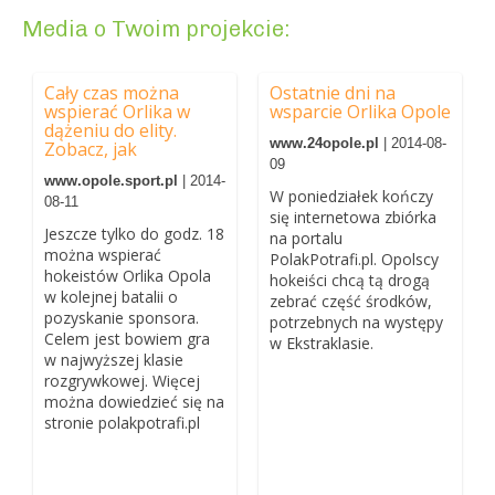
Media o Twoim projekcie:
Cały czas można
Ostatnie dni na
wspierać Orlika w
wsparcie Orlika Opole
dążeniu do elity.
www.24opole.pl
| 2014-08-
Zobacz, jak
09
www.opole.sport.pl
| 2014-
W poniedziałek kończy
08-11
się internetowa zbiórka
Jeszcze tylko do godz. 18
na portalu
można wspierać
PolakPotrafi.pl. Opolscy
hokeistów Orlika Opola
hokeiści chcą tą drogą
w kolejnej batalii o
zebrać część środków,
pozyskanie sponsora.
potrzebnych na występy
Celem jest bowiem gra
w Ekstraklasie.
w najwyższej klasie
rozgrywkowej. Więcej
można dowiedzieć się na
stronie polakpotrafi.pl