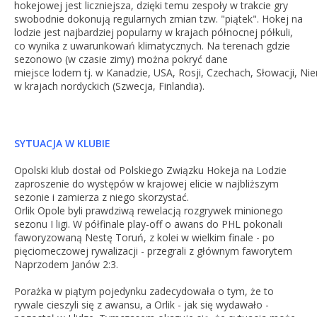
hokejowej jest liczniejsza, dzięki temu zespoły w trakcie gry
swobodnie dokonują regularnych zmian tzw. "piątek".
Hokej na
lodzie jest najbardziej popularny w krajach północnej półkuli,
co wynika z uwarunkowań klimatycznych. Na terenach gdzie
sezonowo (w czasie
zimy
) można pokryć dane
miejsce
lodem
tj.
w
Kanadzie
,
USA
,
Rosji
,
Czechach
,
Słowacji
,
Nie
w krajach nordyckich (
Szwecja
,
Finlandia
).
SYTUACJA W KLUBIE
Opolski klub dostał od Polskiego Związku Hokeja na Lodzie
zaproszenie do występów w krajowej elicie w najbliższym
sezonie i zamierza z niego skorzystać.
Orlik Opole byli prawdziwą rewelacją rozgrywek minionego
sezonu I ligi. W półfinale play-off o awans do PHL pokonali
faworyzowaną Nestę
Toruń
, z kolei w wielkim finale - po
pięciomeczowej rywalizacji - przegrali z głównym faworytem
Naprzodem Janów 2:3.
Porażka w piątym pojedynku zadecydowała o tym, że to
rywale cieszyli się z awansu, a Orlik - jak się wydawało -