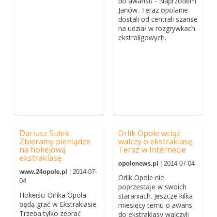
do awansu - Naprzodem
Janów. Teraz opolanie
dostali od centrali szanse
na udział w rozgrywkach
ekstraligowych.
Dariusz Sułek:
Orlik Opole wciąż
Zbieramy pieniądze
walczy o ekstraklasę.
na hokejową
Teraz w Internecie
ekstraklasę.
opolenews.pl
| 2014-07-04
www.24opole.pl
| 2014-07-
Orlik Opole nie
04
poprzestaje w swoich
Hokeiści Orlika Opola
staraniach. Jeszcze kilka
będą grać w Ekstraklasie.
miesięcy temu o awans
Trzeba tylko zebrać
do ekstraklasy walczyli