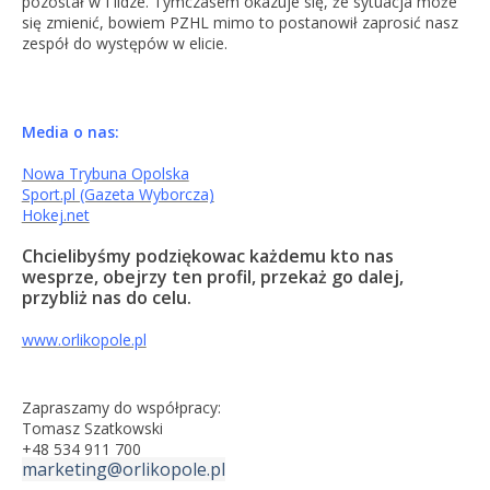
pozostał w I lidze. Tymczasem okazuje się, że sytuacja może
się zmienić, bowiem PZHL mimo to postanowił zaprosić nasz
zespół do występów w elicie.
Media o nas:
Nowa Trybuna Opolska
Sport.pl (Gazeta Wyborcza)
Hokej.net
Chcielibyśmy podziękowac każdemu kto nas
wesprze, obejrzy ten profil, przekaż go dalej,
przybliż nas do celu.
www.orlikopole.pl
Zapraszamy do współpracy:
Tomasz Szatkowski
+48 534 911 700
marketing@orlikopole.pl