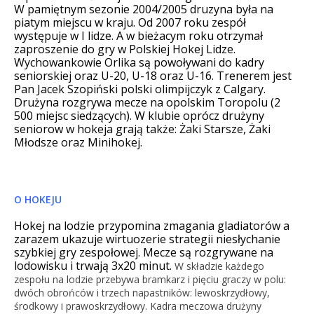
W pamiętnym sezonie 2004/2005 druzyna była na
piatym miejscu w kraju. Od 2007 roku zespół
występuje w I lidze. A w bieżacym roku otrzymał
zaproszenie do gry w Polskiej Hokej Lidze.
Wychowankowie Orlika są powoływani do kadry
seniorskiej oraz U-20, U-18 oraz U-16. Trenerem jest
Pan Jacek Szopiński polski olimpijczyk z Calgary.
Drużyna rozgrywa mecze na opolskim Toropolu (2
500 miejsc siedzących). W klubie oprócz drużyny
seniorow w hokeja grają także: Żaki Starsze, Żaki
Młodsze oraz Minihokej.
O HOKEJU
Hokej na lodzie przypomina zmagania gladiatorów a
zarazem ukazuje wirtuozerie strategii niesłychanie
szybkiej gry zespołowej. Mecze są rozgrywane na
lodowisku i trwają 3x20 minut.
W składzie każdego
zespołu na lodzie przebywa bramkarz i pięciu graczy w polu:
dwóch obrońców i trzech napastników: lewoskrzydłowy,
środkowy i prawoskrzydłowy. Kadra meczowa drużyny