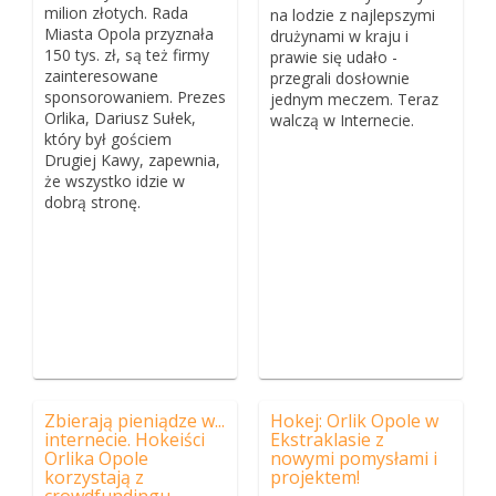
milion złotych. Rada
na lodzie z najlepszymi
Miasta Opola przyznała
drużynami w kraju i
150 tys. zł, są też firmy
prawie się udało -
zainteresowane
przegrali dosłownie
sponsorowaniem. Prezes
jednym meczem. Teraz
Orlika, Dariusz Sułek,
walczą w Internecie.
który był gościem
Drugiej Kawy, zapewnia,
że wszystko idzie w
dobrą stronę.
Zbierają pieniądze w...
Hokej: Orlik Opole w
internecie. Hokeiści
Ekstraklasie z
Orlika Opole
nowymi pomysłami i
korzystają z
projektem!
crowdfundingu