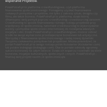
wspieranie Projektów.
PolakPotrafi.pl to platforma crowdfundingowa, czyli platforma
finansowania społecznościowego. Pomagamy uzyskać finansowanie
ciekawych pomysłów i projektów, nie tylko z zakresu sztuki, designu czy
filmu, ale także biznesu. PolakPotrafi.pl to platforma, dzięki której
sfinansujesz swój pomysł poprzez crowdfunding i crowdsourcing zarazem.
Crowdfunding to sposób finansowania różnego rodzaju projektów przy
współpracy ze społecznością, natomiast crowdsourcing to wykorzystanie
wiedzy i pomysłów społeczności internetowej do rozwijania własnych
inicjatyw i idei. Dzięki PolakPotrafi.pl i crowdfundingowi, możesz zebrać
środki na swoje wymarzone przedsięwzięcie biznesowe lub artystyczne.
Skorzystaj z finansowania społecznościowego i nadaj nowej dynamiki
Twojemu ciekawemu pomysłowi lub projektowi. Można powiedzieć, że
portal PolakPotrafi.pl to swego rodzaju polski Kickstarter (Kickstarter.com)
lub polskie Indiegogo (Indiegogo.com). Oba te portale odniosły ogromny
sukces biznesowy na całym świecie. Dzięki ich wsparciu rozwinęło się wiele
biznesów, inicjatyw kulturalnych, społecznych i innych. PolakPotrafi.pl -
finansuj swój projekt razem ze społecznością!a