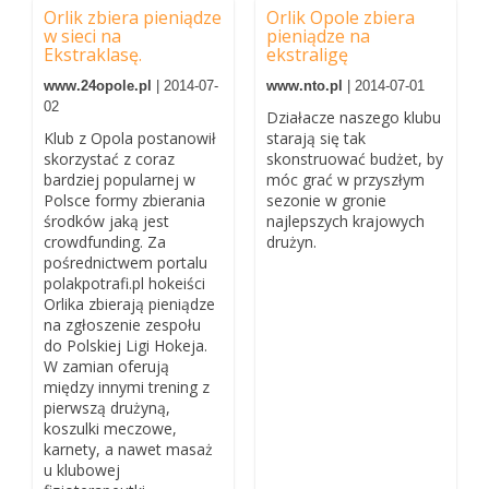
Orlik zbiera pieniądze
Orlik Opole zbiera
w sieci na
pieniądze na
Ekstraklasę.
ekstraligę
www.24opole.pl
| 2014-07-
www.nto.pl
| 2014-07-01
02
Działacze naszego klubu
Klub z Opola postanowił
starają się tak
skorzystać z coraz
skonstruować budżet, by
bardziej popularnej w
móc grać w przyszłym
Polsce formy zbierania
sezonie w gronie
środków jaką jest
najlepszych krajowych
crowdfunding. Za
drużyn.
pośrednictwem portalu
polakpotrafi.pl hokeiści
Orlika zbierają pieniądze
na zgłoszenie zespołu
do Polskiej Ligi Hokeja.
W zamian oferują
między innymi trening z
pierwszą drużyną,
koszulki meczowe,
karnety, a nawet masaż
u klubowej