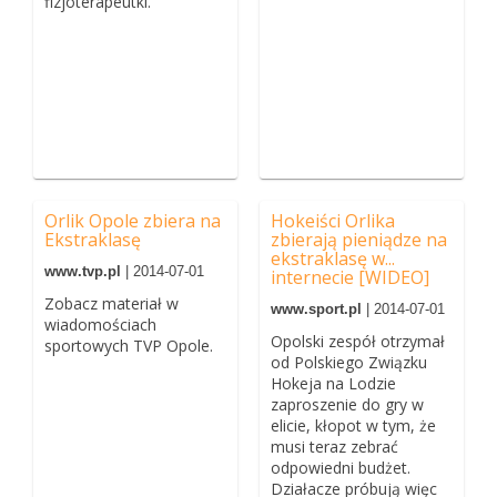
fizjoterapeutki.
Orlik Opole zbiera na
Hokeiści Orlika
Ekstraklasę
zbierają pieniądze na
ekstraklasę w...
www.tvp.pl
| 2014-07-01
internecie [WIDEO]
Zobacz materiał w
www.sport.pl
| 2014-07-01
wiadomościach
Opolski zespół otrzymał
sportowych TVP Opole.
od Polskiego Związku
Hokeja na Lodzie
zaproszenie do gry w
elicie, kłopot w tym, że
musi teraz zebrać
odpowiedni budżet.
Działacze próbują więc