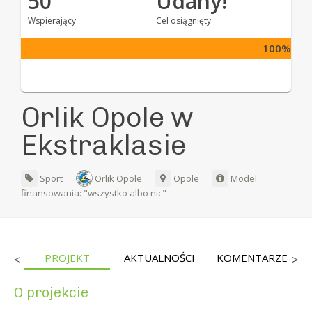
50
Udany!
Wspierający
Cel osiągnięty
100%
Orlik Opole w
Ekstraklasie
Sport
Orlik Opole
Opole
Model
finansowania: "wszystko albo nic"
CY
PROJEKT
AKTUALNOŚCI
KOMENTARZE
<
>
O projekcie