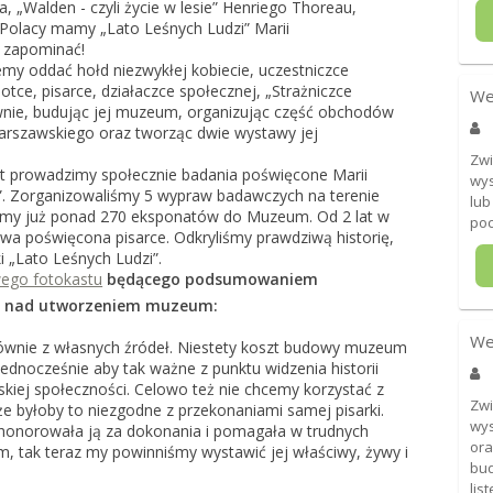
, „Walden - czyli życie w lesie” Henriego Thoreau,
Polacy mamy „Lato Leśnych Ludzi” Marii
 zapominać!
emy oddać hołd niezwykłej kobiecie, uczestniczce
otce, pisarce, działaczce społecznej, „Strażniczce
We
wnie, budując jej muzeum, organizując część obchodów
arszawskiego oraz tworząc dwie wystawy jej
Zwi
at prowadzimy społecznie badania poświęcone Marii
wys
i”. Zorganizowaliśmy 5 wypraw badawczych na terenie
lub
liśmy już ponad 270 eksponatów do Muzeum. Od 2 lat w
po
awa poświęcona pisarce. Odkryliśmy prawdziwą historię,
i „Lato Leśnych Ludzi”.
ego fotokastu
będącego podsumowaniem
cy nad utworzeniem muzeum:
We
głównie z własnych źródeł. Niestety koszt budowy muzeum
dnocześnie aby tak ważne z punktu widzenia historii
lskiej społeczności. Celowo też nie chcemy korzystać z
Zwi
e byłoby to niezgodne z przekonaniami samej pisarki.
wys
a honorowała ją za dokonania i pomagała w trudnych
ora
, tak teraz my powinniśmy wystawić jej właściwy, żywy i
bud
lis