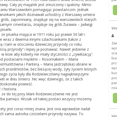
wy. Cały jej majątek jest zniszczony i spalony. Mimo
staniu Warszawskim pomagając powstańcom. Jednak
arunkami jakich doznawali uchodźcy z Warszawy umiera
ej grób, zapomniany, znajduje się na warszawskich starych
samym cmentarzu, znajduje się grób Żurawia – Jadwigi
We
pisarki.
 że pisarka mająca w 1911 roku już prawie 50 lat! i
e wraz z dwiema innymi szlachciankami (także z
Zwi
 i tam w otoczeniu dziewiczej przyrody co roku
wys
ścią przyrody” i lepiej ja poznawać. Nawet jedzenie z
ora
esie aby kobiety nie miały styczności z „cywilizacją”.
bud
 pod postaciami męskimi – Rosomakiem – Maria
prz
irmunttówna i Panterą – Maria Jastrzębska) ubrane w
wys
tych przedmiotów, bez bieżącej wody, żyły życiem leśnych
bu
szego życia były dla Rodziewiczówny najpiękniejszymi
poc
 w dniu śmierci. Nic więc dziwnego, że z takich
pam
doskonała powieść.
now
i historia.
że do tej pory Marii Rodziewiczównie nie jest
ba pamięci. Wszak od takiej postaci wszyscy możemy
tety jest coraz mniej znana. Jest ona wprawdzie nadal
ych sama autorka czcicielami przyrody nazywa. To
We