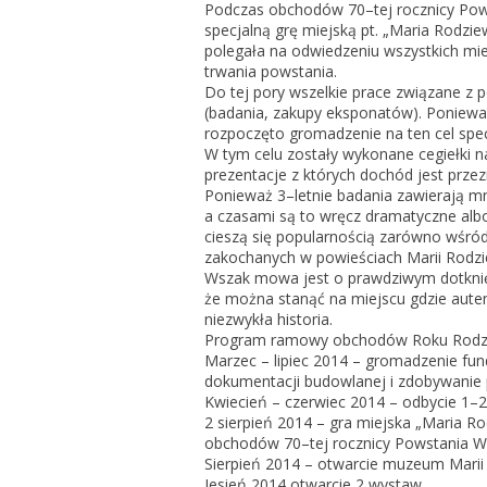
Podczas obchodów 70–tej rocznicy Pows
specjalną grę miejską pt. „Maria Rodz
polegała na odwiedzeniu wszystkich mi
trwania powstania.
Do tej pory wszelkie prace związane 
(badania, zakupy eksponatów). Poni
rozpoczęto gromadzenie na ten cel spe
W tym celu zostały wykonane cegiełki 
prezentacje z których dochód jest przezn
Ponieważ 3–letnie badania zawierają 
a czasami są to wręcz dramatyczne alb
cieszą się popularnością zarówno wśró
zakochanych w powieściach Marii Rodz
Wszak mowa jest o prawdziwym dotknięciu
że można stanąć na miejscu gdzie autent
niezwykła historia.
Program ramowy obchodów Roku Rodz
Marzec – lipiec 2014 – gromadzenie fu
dokumentacji budowlanej i zdobywanie
Kwiecień – czerwiec 2014 – odbycie 1–
2 sierpień 2014 – gra miejska „Maria
obchodów 70–tej rocznicy Powstania 
Sierpień 2014 – otwarcie muzeum Mari
Jesień 2014 otwarcie 2 wystaw