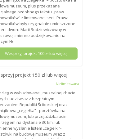
z pamiątkowa „cegiełka” – pocztówka na
dowę muzeum, plus przekazane
cjalnego ozdobnego tekstu „praw
owników” z limitowanej serii. Prawa
owników były oryginalnie umieszczone
ieni dworu Marii Rodziewiczówny w
szowej,imienne podziękowanie na
szym FB
Wesprzyj projekt
100
zł lub więcej
sprzyj projekt
150
zł lub więcej
Nielimitowana
ocleg w wybudowanej, muzealnej chacie
nych ludzi wraz z bezpłatnym
edzaniem Republiki Ściborskiej oraz
iątkowa „cegiełka”– pocztówka na
owę muzeum, lub przejażdżka psim
rzęgiem na dystansie 30 km. lub
ienne wysłanie listem „cegiełki”-
cztówki na budowę muzeum wraz z