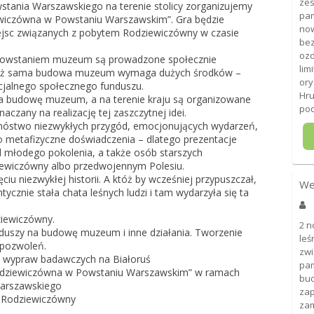
zes
tania Warszawskiego na terenie stolicy zorganizujemy
pam
iewiczówna w Powstaniu Warszawskim”. Gra będzie
now
ejsc związanych z pobytem Rodziewiczówny w czasie
bez
ozd
z powstaniem muzeum są prowadzone społecznie
lim
eważ sama budowa muzeum wymaga dużych środków –
ory
cjalnego społecznego funduszu.
Hru
na budowę muzeum, a na terenie kraju są organizowane
pod
aczany na realizację tej zaszczytnej idei.
mnóstwo niezwykłych przygód, emocjonujących wydarzeń,
o metafizyczne doświadczenia – dlatego prezentacje
d młodego pokolenia, a także osób starszych
iewiczówny albo przedwojennym Polesiu.
 niezwykłej historii. A któż by wcześniej przypuszczał,
We
ycznie stała chata leśnych ludzi i tam wydarzyła się ta
iewiczówny.
2 n
nduszy na budowę muzeum i inne działania. Tworzenie
leś
 pozwoleń.
zwi
2 wypraw badawczych na Białoruś
pam
 Rodziewiczówna w Powstaniu Warszawskim” w ramach
bud
Warszawskiego
zap
i Rodziewiczówny
zam