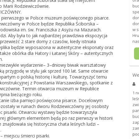
relacji. Republika Ściborska stała się miejscem
ora
o Marii Rodziewiczównie.
bu
ICZÓWNY.
spe
e pierwszego w Polsce muzeum poświęconego pisarce.
dom
iczówny w Polsce będzie Republika Ściborska –
dom
odowiska im. św. Franciszka z Asyżu na Mazurach.
w s
udzi. Aby była to jak najbardziej prawdziwa ekspozycja
Hru
przewieźć 2 stare domy z czasów, kiedy istniała
na
replika będzie wyposażona w autentyczne eksponaty oraz
także obórka dla Hatory i Łatanej Skóry – autentycznych
m.
niezwykłe wydarzenie– 3–dniowy biwak warsztatowy
lką przygodę w stylu jak sprzed 100 lat. Same otwarcie
We
rtym o polską historię i kulturę. Towarzyszyć temu
ekonstrukcyjnej z Powstania Warszawskiego, spotkanie z
iewiczównie. Termin otwarcia muzeum w Republice
1 n
erpnia bieżącego roku.
leś
anie izba pamięci poświęcona pisarce. Docelowym
zwi
ozostały w ruinach dworu Rodziewiczówny jej osobisty
pam
 pisarki. Otwarciu wystawy będzie towarzyszyła
bud
órej głównym elementem będą po raz pierwszy w historii
zap
 znajdowała się historyczna chata leśnych ludzi –
zam
m.
po
 miejscu śmierci pisarki.