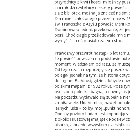
przyrodnicy z krwi i kości, miłośnicy pus
inni młodzi czytelnicy niestety powieści 
się z bibliotek, można ja znaleźć na śm
Dla mnie i założonego przeze mnie w 1
św. Franciszka z Asyżu powieść Marii 
Dominowało jednak przekonanie, że jest t
pierś. Choć ciągle prześladowała mnie my
wymyślić – coś musiało za tym stać.
Prawdziwy przewrót nastąpił 6 lat tem
że powieść powstała na podstawie aute
moment. Wiedziałem od razu, że muszę
Od tego czasu rozpoczęły się poszukiwa
polegał jednak na tym, że historia dotyc
dostępnej Białorusi, gdzie zdobycie na
polskimi mapami z 1932 roku). Poza tym
osuszono poleskie bagna, a dawny las j
Na początku wydawało się zupełnie nie
zrobiła wiele. Udało mi się nawet odnal
leśnych ludzi – to był mój „punkt hono
Obecny poziom badań jest imponujący
z okolic Hruszowej (majątek Rodziewic
pisarką, a przede wszystkim dziesiątki