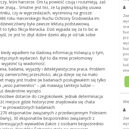
zczy, leśni harcerze. Oni tą powieść czują i rozumieją, zaś
nie znają... Smutne jest też, że tą piękną książkę usuwa
ietniku, czy w wyprzedażach, wycenioną na grosze.
Zwi
986 roku Harcerskiego Ruchu Ochrony Środowiska im.
wys
Rodziewiczówny była zawsze lekturą podstawową.
ora
o tylko fikcja literacka. Dziś wypada się za to bić w
bud
śl, że jest to zbyt dobre dzieło aby je od tak sobie
prz
wys
bu
u, kiedy wpadłem na śladową informację mówiącą o tym,
poc
ntycznych wydarzeń. Był to dla mnie przełomowy
10/
 wyjaśnić tą wiadomość.
lud
nia, badania, wyjazdy i detektywistyczna praca. Problem
imi
zy zamierzchłej przeszłości, akcja dzieje się na mało
wet mapy jest trudne (w badaniach posługiwałem się tylko
 „wsio pamieniłos” – jak mawiają tamtejsi ludzie –
uż dwukrotnie wycięto.
możliwe dotarcie do czegokolwiek. Jednak determinacja
We
eźć miejsce gdzie historycznie znajdowała się chata
ru” w prowadzonych badaniach.
: 270 eksponatów związanych z przedwojennym Polesiem
zówny), 30 eksponatów bezpośrednio związanych z
Zwi
 interesujących wywiadów (także z osobami bezpośrednio
wys