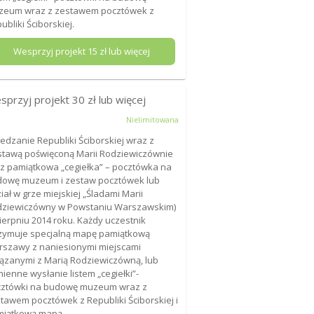
zeum wraz z zestawem pocztówek z
ubliki Ściborskiej.
Wesprzyj projekt
15
zł lub więcej
sprzyj projekt
30
zł lub więcej
Nielimitowana
edzanie Republiki Ściborskiej wraz z
tawą poświęconą Marii Rodziewiczównie
z pamiątkowa „cegiełka” – pocztówka na
owę muzeum i zestaw pocztówek lub
iał w grze miejskiej „Śladami Marii
dziewiczówny w Powstaniu Warszawskim)
ierpniu 2014 roku. Każdy uczestnik
zymuje specjalną mapę pamiątkową
szawy z naniesionymi miejscami
ązanymi z Marią Rodziewiczówną, lub
ienne wysłanie listem „cegiełki”-
cztówki na budowę muzeum wraz z
tawem pocztówek z Republiki Ściborskiej i
miątkową mapą.