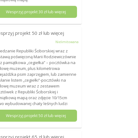
Wesprzyj projekt
30
zł lub więcej
sprzyj projekt
50
zł lub więcej
Nielimitowana
edzanie Republiki Ściborskiej wraz z
tawą poświęconą Marii Rodziewiczównie
z pamiątkowa „cegiełka” – pocztówka na
owę muzeum, plus kilometrowa
ejażdżka psim zaprzęgiem, lub zamienne
łanie listem „cegiełki”-pocztówki na
dowę muzeum wraz z zestawem
ztówek z Republiki Ściborskiej i
iątkową mapą oraz zdjęcie 10/15cm
o wybudowanej chaty leśnych ludzi
Wesprzyj projekt
50
zł lub więcej
sprzyj projekt
65
zł lub więcej