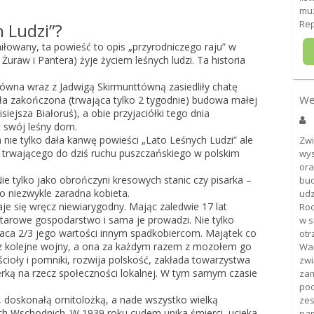
mu
Rep
 Ludzi”?
iłowany, ta powieść to opis „przyrodniczego raju” w
Żuraw i Pantera) żyje życiem leśnych ludzi. Ta historia
ówna wraz z Jadwigą Skirmunttówną zasiedliły chatę
We
tała zakończona (trwająca tylko 2 tygodnie) budowa małej
siejsza Białoruś), a obie przyjaciółki tego dnia
c swój leśny dom.
a nie tylko dała kanwę powieści „Lato Leśnych Ludzi” ale
Zwi
e trwającego do dziś ruchu puszczańskiego w polskim
wys
ora
ie tylko jako obrończyni kresowych stanic czy pisarka –
bud
ako niezwykle zaradna kobieta.
udz
je się wręcz niewiarygodny. Mając zaledwie 17 lat
Ro
tarowe gospodarstwo i sama je prowadzi. Nie tylko
w s
łaca 2/3 jego wartości innym spadkobiercom. Majątek co
otr
rzez kolejne wojny, a ona za każdym razem z mozołem go
War
cioły i pomniki, rozwija polskość, zakłada towarzystwa
zwi
derką na rzecz społeczności lokalnej. W tym samym czasie
zam
po
, doskonałą ornitolożką, a nade wszystko wielką
zes
ch Wschodnich. W 1939 roku cudem unika śmierci, ucieka
pa