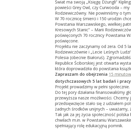
Świat ma swoją „Księgę Dżungli” Kiplinga
powieści Grey Owl, czy Curwooda – my 
Rodziewiczówny. Nie powinniśmy o tym
W 70 rocznicę śmierci i 150 urodzin chc
Powstania Warszawskiego, wielkiej patri
Kresowych Stanic” – Marii Rodziewiczó
poświęconych 70 rocznicy Powstania W
poświęcone.
Projektu nie zaczynamy od zera. Od 5 l
Rodziewiczównie i „Lecie Leśnych Ludz
Polesia (obecnie Białoruś). Zgromadzi
Republice Ściborskiej jest otwarta wyst
która doprowadziła do powstania książk
Zapraszam do obejrzenia
15 minutow
dotychczasowych 5 lat badań i pra
Projekt prowadzimy w pełni społecznie.
Do tej pory działania finansowaliśmy 
przewyższa nasze możliwości. Chcemy je
przedsięwzięcie stało się z udziałem po
żadnych środków unijnych – uważamy, ż
Tak jak za jej życia społeczność polsk
chwilach m.in. w Powstaniu Warszawskim
spełniający rolę edukacyjną pomnik.