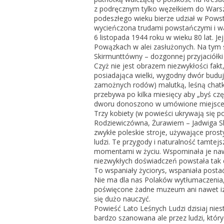
z podręcznym tylko węzełkiem do Warsza
podeszłego wieku bierze udział w Pow
wycieńczona trudami powstańczymi i w
6 listopada 1944 roku w wieku 80 lat. J
Powązkach w alei zasłużonych. Na tym 
Skirmunttówny – dozgonnej przyjaciółki 
Czyż nie jest obrazem niezwykłości fakt,
posiadająca wielki, wygodny dwór buduj
zamożnych rodów) malutką, leśną chatkę
przebywa po kilka miesięcy aby „byś czę
dworu donoszono w umówione miejsce w l
Trzy kobiety (w powieści ukrywają się
Rodziewiczówna, Żurawiem – Jadwiga Sk
zwykłe poleskie stroje, używające pros
ludzi. Te przygody i naturalność tamtej
momentami w życiu. Wspominała je nawet
niezwykłych doświadczeń powstała tak 
To wspaniały życiorys, wspaniała postać 
Nie ma dla nas Polaków wytłumaczenia, 
poświęcone żadne muzeum ani nawet iz
się dużo nauczyć.
Powieść Lato Leśnych Ludzi dzisiaj nies
bardzo szanowana ale przez ludzi, któr