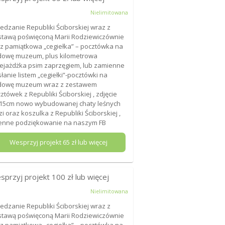
Nielimitowana
edzanie Republiki Ściborskiej wraz z
tawą poświęconą Marii Rodziewiczównie
z pamiątkowa „cegiełka” – pocztówka na
owę muzeum, plus kilometrowa
ejażdżka psim zaprzęgiem, lub zamienne
łanie listem „cegiełki”-pocztówki na
dowę muzeum wraz z zestawem
ztówek z Republiki Ściborskiej , zdjęcie
15cm nowo wybudowanej chaty leśnych
zi oraz koszulka z Republiki Ściborskiej ,
enne podziękowanie na naszym FB
Wesprzyj projekt
65
zł lub więcej
sprzyj projekt
100
zł lub więcej
Nielimitowana
edzanie Republiki Ściborskiej wraz z
tawą poświęconą Marii Rodziewiczównie