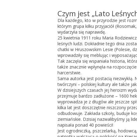
Czym jest „Lato Leśnych
Dla każdego, kto w przyrodzie jest rozm
którym grupa kilku przyjaciół (Rosomak, 
wydarzyła się naprawdę.
25 kwietnia 1911 roku Maria Rodziewicz
leśnych ludzi. Dokładnie tego dnia zos
chatki w Hruszowskim Lesie (Polesie, dzi
wprowadziły się meblując i wyposażają
Tak zaczęła się wspaniała historia, któr
także znacznie wpłynęła na rozpoczęci
harcerstwie.
Sama autorka jest postacią niezwykłą. N
twórczyni – polskiej kultury ale także j
W dzisiejszych czasach jej heroizm wyda
przejmuje bardzo zadłużone – 1600 hek
wyprowadza je z długów ale jeszcze sp
kilka lat jest doszczętnie niszczony p
odbudowuje. Zakłada szkoły, buduje koś
ziemiańskie. Dzisiaj nazwalibyśmy ją li
napisała ponad 40 powieści!
Jest ogrodniczką, pszczelarką, hodowcą
patriotką walczącą o polskość na Kresa