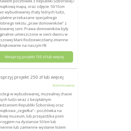
tawem pocztówek z Republiki Ściborskiej i
iątkową mapą. oraz zdjęcie 10/15cm
o wybudowanej chaty leśnych ludzi,
płatne przekazane specjalnego
obnego tekstu „praw domowników” z
itowanej serii. Prawa domowników były
ginalnie umieszczone w sieni dworu w
szowej Marii Rodziewiczówny.imienne
ziękowanie na naszym FB
Wesprzyj projekt
150
zł lub więcej
sprzyj projekt
250
zł lub więcej
Nielimitowana
oclegi w wybudowanej, muzealnej chacie
nych ludzi wraz z bezpłatnym
edzaniem Republiki Ściborskiej oraz
iątkowa „cegiełka”– pocztówka na
owę muzeum, lub przejażdżka psim
rzęgiem na dystansie 50 km lub
iennie lub zamienne wysłanie listem