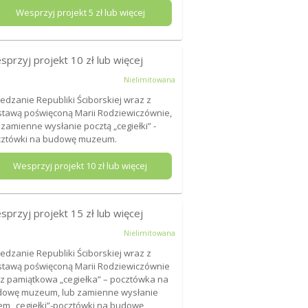
Wesprzyj projekt
5
zł lub więcej
sprzyj projekt
10
zł lub więcej
Nielimitowana
edzanie Republiki Ściborskiej wraz z
tawą poświęconą Marii Rodziewiczównie,
 zamienne wysłanie pocztą „cegiełki” -
cztówki na budowę muzeum.
Wesprzyj projekt
10
zł lub więcej
sprzyj projekt
15
zł lub więcej
Nielimitowana
edzanie Republiki Ściborskiej wraz z
tawą poświęconą Marii Rodziewiczównie
z pamiątkowa „cegiełka” – pocztówka na
owę muzeum, lub zamienne wysłanie
tem „cegiełki”-pocztówki na budowę