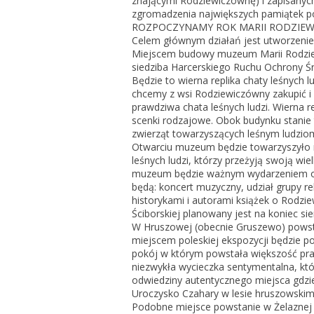
znającymi Rodziewiczównę) i zapisanych 
zgromadzenia największych pamiątek p
ROZPOCZYNAMY ROK MARII RODZIEW
Celem głównym działań jest utworzeni
Miejscem budowy muzeum Marii Rodziew
siedziba Harcerskiego Ruchu Ochrony Śr
Będzie to wierna replika chaty leśnych l
chcemy z wsi Rodziewiczówny zakupić i 
prawdziwa chata leśnych ludzi. Wierna 
scenki rodzajowe. Obok budynku stanie 
zwierząt towarzyszących leśnym ludzio
Otwarciu muzeum będzie towarzyszyło 
leśnych ludzi, którzy przeżyją swoją wie
muzeum będzie ważnym wydarzeniem opa
będą: koncert muzyczny, udział grupy r
historykami i autorami książek o Rodz
Ściborskiej planowany jest na koniec si
W Hruszowej (obecnie Gruszewo) powst
miejscem poleskiej ekspozycji będzie p
pokój w którym powstała większość prac
niezwykła wycieczka sentymentalna, kt
odwiedziny autentycznego miejsca gdzie
Uroczysko Czahary w lesie hruszowski
Podobne miejsce powstanie w Żelaznej –